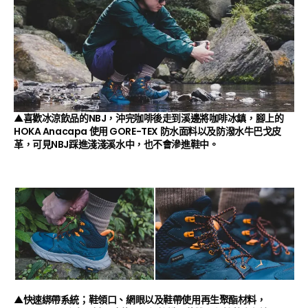
▲喜歡冰涼飲品的NBJ，沖完咖啡後走到溪邊將咖啡冰鎮，腳上的
HOKA Anacapa 使用 GORE-TEX 防水面料以及防潑水牛巴戈皮
革，可見NBJ踩進淺淺溪水中，也不會滲進鞋中。
▲快速綁帶系統；鞋領口、網眼以及鞋帶使用再生聚酯材料，