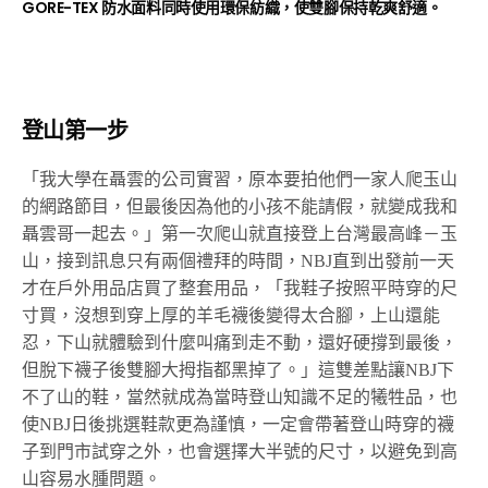
GORE-TEX 防水面料同時使用環保紡織，使雙腳保持乾爽舒適。
登山第一步
「我大學在聶雲的公司實習，原本要拍他們一家人爬玉山
的網路節目，但最後因為他的小孩不能請假，就變成我和
聶雲哥一起去。」第一次爬山就直接登上台灣最高峰－玉
山，接到訊息只有兩個禮拜的時間，NBJ直到出發前一天
才在戶外用品店買了整套用品，「我鞋子按照平時穿的尺
寸買，沒想到穿上厚的羊毛襪後變得太合腳，上山還能
忍，下山就體驗到什麼叫痛到走不動，還好硬撐到最後，
但脫下襪子後雙腳大拇指都黑掉了。」這雙差點讓NBJ下
不了山的鞋，當然就成為當時登山知識不足的犧牲品，也
使NBJ日後挑選鞋款更為謹慎，一定會帶著登山時穿的襪
子到門市試穿之外，也會選擇大半號的尺寸，以避免到高
山容易水腫問題。