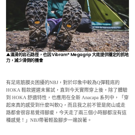
▲濕滑的岩石路徑，也因 Vibram® Megagrip 大底提供穩定的抓地
力，減少滑倒的機會
有足底筋膜炎困擾的NBJ，對於印象中較為Q彈鞋底的
HOKA 鞋款遲遲未嘗試，直到今天實際穿上後，除了體驗
到 HOKA 舒適特性，也應用在全新 Anacapa 系列中，「穿
起來真的感受到什麼叫軟Q，而且我之前不管是爬山或走
路都會很容易覺得腳痠，今天走了兩三個小時腳都沒有這
種感覺！」NBJ帶著輕盈腳步一邊說著。