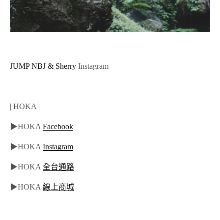
JUMP NBJ & Sherry
Instagram
| HOKA |
▶HOKA
Facebook
▶HOKA
Instagram
▶HOKA
全台通路
▶HOKA
線上商城