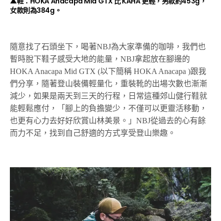
▲鞋：HOKA Anacapa Mid GTX 比 KAHA 更輕，男款約453g，
女款則為384g。
隨意找了石頭坐下，喝著NBJ為大家準備的咖啡，我們也
暫時脫下鞋子感受大地的能量，NBJ拿起放在腳邊的
HOKA Anacapa Mid GTX (以下簡稱 HOKA Anacapa )跟我
們分享，隨著登山裝備輕量化，重裝靴的出場次數也漸漸
減少，如果是兩天到三天的行程，日常這種郊山健行鞋就
能輕鬆應付，「腳上的負擔變少，不僅可以更靈活移動，
也更有心力去好好欣賞山林美景。」NBJ從過去的心有餘
而力不足，找到自己舒適的方式享受登山樂趣。