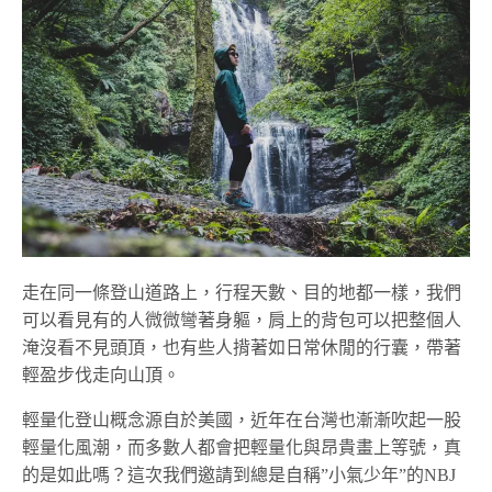
走在同一條登山道路上，行程天數、目的地都一樣，我們
可以看見有的人微微彎著身軀，肩上的背包可以把整個人
淹沒看不見頭頂，也有些人揹著如日常休閒的行囊，帶著
輕盈步伐走向山頂。
輕量化登山概念源自於美國，近年在台灣也漸漸吹起一股
輕量化風潮，而多數人都會把輕量化與昂貴畫上等號，真
的是如此嗎？這次我們邀請到總是自稱”小氣少年”的NBJ