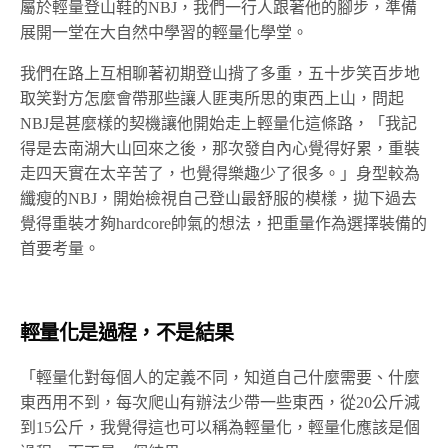
屬於輕量登山鞋的NBJ，我們一行人跟著他的腳步，準備
展開一堂在大自然中學習的輕量化學堂。
我們在路上互相聊著初期登山揹了多重，五十步笑百步地
取笑對方怎麼會帶那些讓人匪夷所思的東西上山，問起
NBJ是甚麼樣的契機讓他開始走上輕量化這條路，「我記
得是去南湖大山回來之後，那次發自內心覺得好累，重裝
走四天實在太辛苦了，也覺得樂趣少了很多。」身型較為
纖瘦的NBJ，開始檢視自己登山最舒服的模樣，拋下過去
覺得重裝才夠hardcore帥氣的想法，把重量作為選擇裝備的
首要考量。
輕量化是過程，不是結果
「輕量化對每個人的定義不同，知道自己什麼需要、什麼
東西用不到，每次爬山有辦法少帶一些東西，從20公斤減
到15公斤，我覺得這也可以稱為輕量化，輕量化應該是個