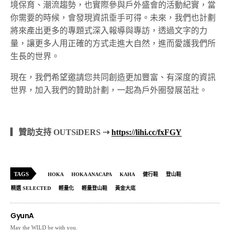
境保育、潮流趨勢，也實際參與戶外盛會的活動紀實，當
你需要的時候，會發現資訊垂手可得。未來，我們也計劃
將來產出更多的專題式深入報導與專訪，透過文字的力
量，讓更多人用正確的方式走進大自然，進而愛護我們所
生長的世界。
現在，我們希望邀請您共同創造更加豐富、有深度的資訊
世界，加入我們的贊助計劃，一起為戶外圈發展茁壯。
▎贊助支持 OUTSiDERS ⇢
https://lihi.cc/fxFGY
TAGS
HOKA
HOKA ANACAPA
KAHA
健行鞋
登山鞋
精選 SELECTED
輕量化
輕量登山鞋
黃金大底
GyunA
May the WILD be with you.