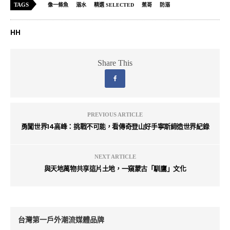
TAGS
像一條魚
溺水
精選 SELECTED
蕉哥
防溺
HH
Share This
PREVIOUS ARTICLE
勇闖世界14高峰：挑戰不可能，看傳奇登山好手寧斯締造世界紀錄
NEXT ARTICLE
與天地萬物共享這片土地，一窺蒙古「馴鷹」文化
台灣第一戶外潮流媒體品牌