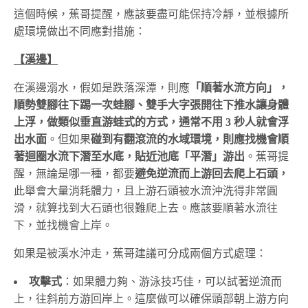
這個時候，蕉哥提醒，應該要盡可能保持冷靜，並根據所
處環境做出不同應對措施：
【溪邊】
在溪邊溺水，假如是跌落深潭，則應
「順著水流方向」，
順勢雙腳往下踢一次蛙腳、雙手大字張開往下推水讓身體
上浮，做類似垂直游蛙式的方式，通常不用 3 秒人就會浮
出水面
。但如果
碰到有翻滾流的水域環境，則應找機會順
著迴圈水流下潛至水底，貼近池底「平潛」游出
。蕉哥提
醒，無論是哪一種，都要
避免逆流而上游回去爬上石頭，
此舉會大量消耗體力，且上游石頭被水流沖洗得非常圓
滑，就算找到大石頭也很難爬上去。應該要順著水流往
下，並找機會上岸。
如果是被溪水沖走，蕉哥建議可分成兩個方式處理：
攻擊式
：如果體力夠、游泳技巧佳，可以試著逆流而
上，往斜前方游回岸上。這麼做可以確保頭部朝上游方向