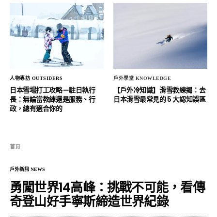
人物專訪 OUTSIDERS
戶外學堂 KNOWLEDGE
日本雪場打工攻略－駐日執行
【戶外冷知識】滑雪教練揭：去
長：無論當教練還是服務、行
日本滑雪最常見的 5 大認知誤區
政，總有適合你的
首頁
戶外新訊 NEWS
勇闖世界14高峰：挑戰不可能，看傳
奇登山好手寧斯締造世界紀錄