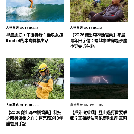
人物專訪 OUTSIDERS
人物專訪 OUTSIDERS
早晨逐浪，午後養蜂：衝浪女孩
【2026傑出森林護管員】布農
Rachel的半島雙棲生活
青年田宇倫：翻越崩壁穿過沙塵
也要完成任務
人物專訪 OUTSIDERS
戶外學堂 KNOWLEDGE
【2026傑出森林護管員】科技
【戶外冷知識】登山遇打雷要躲
之眼與溫柔之心：何芫薇的10年
哪？正確躲法可能讓你出乎意料
護管員手記