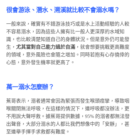
很會游泳、潛水、溯溪就比較不會溺水嗎？
一般來說，確實有不錯游泳技巧或是水上活動經驗的人較
不容易溺水，因為這些人擁有比一般人更深厚的水域知
識，也比較清楚知道自己的身體狀況。但是意外仍可能發
生，
尤其當對自己能力過於自滿
，就會想要挑戰更高難度
的領域，意外風險也會隨之增加。同時若抱有心存僥倖的
心態，意外發生機率就更高了。
萬一溺水怎麼辦？
蕉哥表示，溺者通常會因為緊張而發生喉頭痙攣，導致咽
喉關閉無法呼吸，在這樣的情況下，連呼吸都沒辦法，更
不用說大聲呼救。據蕉哥提供數據，95% 的溺者都無法發
出聲音，大部分溺水的人都比我們想像中的「安靜」，甚
至連舉手揮手求救都有難度。