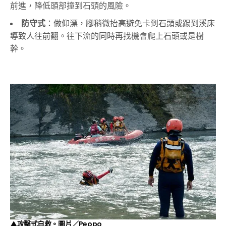
前進，降低頭部撞到石頭的風險。
防守式
：做仰漂，腳稍微抬高避免卡到石頭或踢到溪床
導致人往前翻。往下流的同時再找機會爬上石頭或是樹
幹。
▲攻擊式自救。圖片／
Peopo