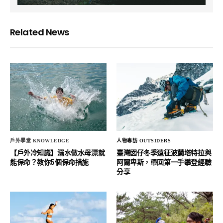
Related News
戶外學堂 KNOWLEDGE
人物專訪 OUTSIDERS
【戶外冷知識】溺水做水母漂就
臺灣囡仔冬季遠征波蘭塔特拉與
能保命？教你5個保命措施
阿爾卑斯，帶回第一手攀登經驗
分享