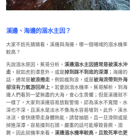
溪邊、海邊的溺水主因？
大家不妨先猜猜看，溪邊與海邊，哪一個場域的溺水機率
較高？
先說溺水原因，蕉哥分析，
溪邊溺水主因通常是被溪水沖
走
，就如虎豹潭意外，或是
掉到踩不到底的深潭
；海邊的
話，通常是
被浪捲走
，例如瘋狗浪，或是
被海流帶到外海
卻沒有力氣游回岸上
。若要說溺水機率，蕉哥解析，到海
邊人們看到一望無盡的大海，會心生畏懼；但是溪邊就不
一樣了，大家到溪邊容易放鬆警惕，認為溪水不寬闊、水
深也不深，且溪水是淡水不像海水容易嗆到。此外，溪水
冰涼，會快速帶走身體熱能，誘發抽筋，且一旦滑倒或是
掉進深潭，容易撞到石頭，嚴重的話可能導致昏厥、溺
斃。因此就機率來看，
溪邊溺水機率較高，且致死率也更