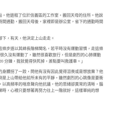
巨大轉折點，他退租了位於信義區的工作室，搬回天母的住所。他說
時間通勤，搬回天母後，家裡即是辦公室，省下的通勤時間
腳下，有天，他決定上山走走。
這條步道以其綿長階梯聞名，若平時沒有運動習慣，走這條
：「我很久沒有運動了，雖然很喜歡旅行，但是劇烈的心肺運動
20 分鐘，我就覺得快死掉，差點要叫救護車。」
的身體拐了一跤，問他有沒有因此覺得沮喪或是想放棄？他
倒是上山帶給他前所未有的平靜，雖然劇烈的心跳像是要衝
，以高頻率的喘息聲向他抗議，他的思緒卻異常的清晰，腦
梯時，心裡只要想著再努力往上一階就好，這樣單純的想