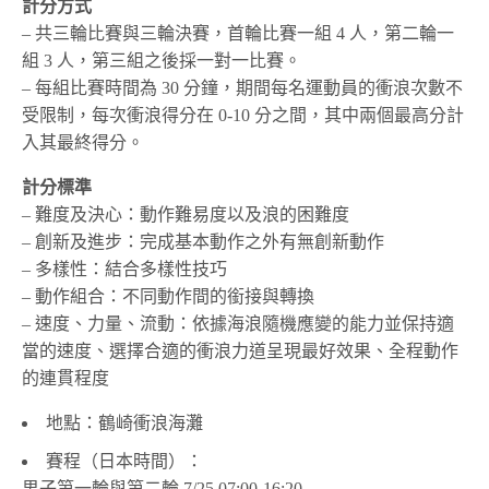
計分方式
– 共三輪比賽與三輪決賽，首輪比賽一組 4 人，第二輪一
組 3 人，第三組之後採一對一比賽。
– 每組比賽時間為 30 分鐘，期間每名運動員的衝浪次數不
受限制，每次衝浪得分在 0-10 分之間，其中兩個最高分計
入其最終得分。
計分標準
– 難度及決心：動作難易度以及浪的困難度
– 創新及進步：完成基本動作之外有無創新動作
– 多樣性：結合多樣性技巧
– 動作組合：不同動作間的銜接與轉換
– 速度、力量、流動：依據海浪隨機應變的能力並保持適
當的速度、選擇合適的衝浪力道呈現最好效果、全程動作
的連貫程度
地點：鶴崎衝浪海灘
賽程（日本時間）：
男子第一輪與第二輪 7/25 07:00-16:20