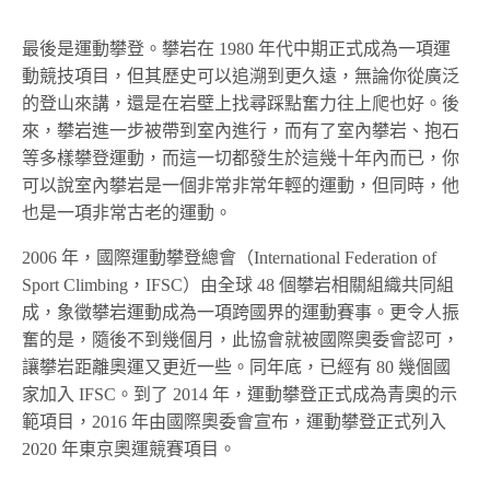
最後是運動攀登。攀岩在 1980 年代中期正式成為一項運
動競技項目，但其歷史可以追溯到更久遠，無論你從廣泛
的登山來講，還是在岩壁上找尋踩點奮力往上爬也好。後
來，攀岩進一步被帶到室內進行，而有了室內攀岩、抱石
等多樣攀登運動，而這一切都發生於這幾十年內而已，你
可以說室內攀岩是一個非常非常年輕的運動，但同時，他
也是一項非常古老的運動。
2006 年，國際運動攀登總會（International Federation of
Sport Climbing，IFSC）由全球 48 個攀岩相關組織共同組
成，象徵攀岩運動成為一項跨國界的運動賽事。更令人振
奮的是，隨後不到幾個月，此協會就被國際奧委會認可，
讓攀岩距離奧運又更近一些。同年底，已經有 80 幾個國
家加入 IFSC。到了 2014 年，運動攀登正式成為青奧的示
範項目，2016 年由國際奧委會宣布，運動攀登正式列入
2020 年東京奧運競賽項目。