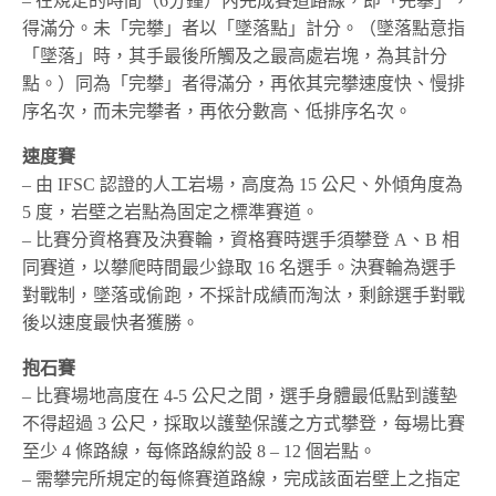
– 在規定的時間（6分鐘）內完成賽道路線，即「完攀」，
得滿分。未「完攀」者以「墜落點」計分。（墜落點意指
「墜落」時，其手最後所觸及之最高處岩塊，為其計分
點。）同為「完攀」者得滿分，再依其完攀速度快、慢排
序名次，而未完攀者，再依分數高、低排序名次。
速度賽
– 由 IFSC 認證的人工岩場，高度為 15 公尺、外傾角度為
5 度，岩壁之岩點為固定之標準賽道。
– 比賽分資格賽及決賽輪，資格賽時選手須攀登 A、B 相
同賽道，以攀爬時間最少錄取 16 名選手。決賽輪為選手
對戰制，墜落或偷跑，不採計成績而淘汰，剩餘選手對戰
後以速度最快者獲勝。
抱石賽
– 比賽場地高度在 4-5 公尺之間，選手身體最低點到護墊
不得超過 3 公尺，採取以護墊保護之方式攀登，每場比賽
至少 4 條路線，每條路線約設 8 – 12 個岩點。
– 需攀完所規定的每條賽道路線，完成該面岩壁上之指定