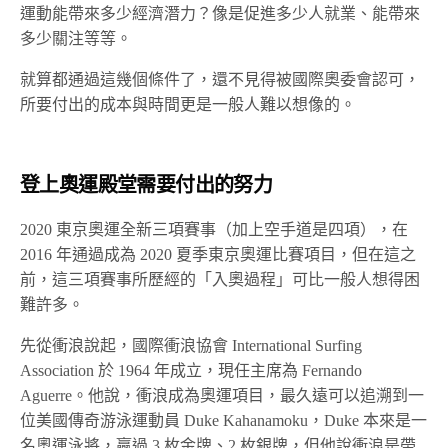
運動能帶來多少經濟潛力？像是促進多少人就業、能帶來
多少關注等等。
就算都通過這幾個條件了，還不見得被國際奧委會認可，
所要付出的成本與時間更是一般人難以想像的。
登上奧運殿堂需要付出的努力
2020 東京奧運全新三項賽事（加上空手道是四項），在
2016 年通過成為 2020 夏季東京奧運比賽項目，但在這之
前，這三項賽事所歷經的「入奧過程」可比一般人想得困
難許多。
先從衝浪說起，國際衝浪協會 International Surfing
Association 於 1964 年成立，現任主席為 Fernando
Aguerre。他說，衝浪成為奧運項目，最久遠可以追溯到一
位美國傳奇游泳運動員 Duke Kahanamoku，Duke 本來是一
名奧運泳將，贏過 3 枚金牌、2 枚銀牌，但他說衝浪是帶