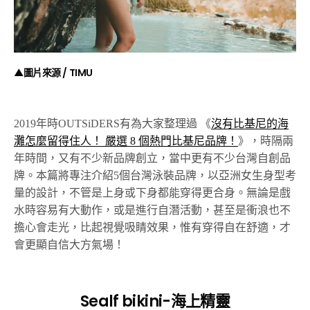
▲圖片來源 /
TIMU
2019年時OUTSiDERS有為大家整理過 《
沒有比基尼的海
灘怎麼留得住人！ 嚴選 8 個熱門比基尼品牌！
》，時隔兩
年時間，又有不少新品牌創立，當中更有不少台灣自創品
牌。本篇將專注介紹5個台灣泳裝品牌，以亞洲女生身型考
量的設計，不管是上身或下身都能穿得更合身。無論是戲
水時容易有大動作，或是進行自潛活動，甚至是衝浪也不
擔心會走光，比起視覺吸睛效果，惟有穿得自在舒適，才
會更顯自信大方氣場！
Sealf bikini-海上精靈