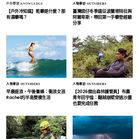
戶外學堂 KNOWLEDGE
人物專訪 OUTSIDERS
【戶外冷知識】乾攀是什麼？那
臺灣囡仔冬季遠征波蘭塔特拉與
有濕攀嗎？
阿爾卑斯，帶回第一手攀登經驗
分享
人物專訪 OUTSIDERS
人物專訪 OUTSIDERS
早晨逐浪，午後養蜂：衝浪女孩
【2026傑出森林護管員】布農
Rachel的半島雙棲生活
青年田宇倫：翻越崩壁穿過沙塵
也要完成任務