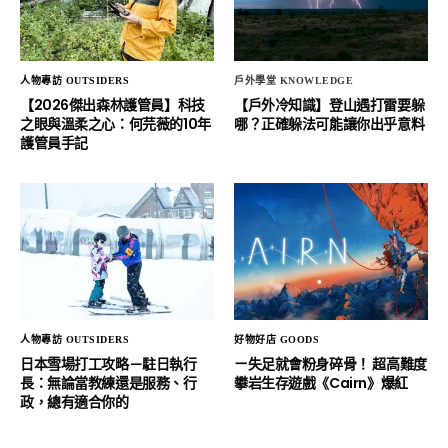
人物專訪 OUTSIDERS
戶外學堂 KNOWLEDGE
【2026傑出森林護管員】科技
【戶外冷知識】登山遇打雷要躲
之眼與溫柔之心：何芫薇的10年
哪？正確躲法可能讓你出乎意料
護管員手記
人物專訪 OUTSIDERS
好物好店 GOODS
日本雪場打工攻略－駐日執行
ㄧ失足就會粉身碎骨！ 超高難度
長：無論當教練還是服務、行
攀岩生存遊戲《Cairn》爆紅
政，總有適合你的