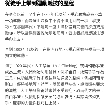
從徒手上攀到運動競技的歷程
在很久以前，至少在 1880 年代以前，攀岩嚴格說來不算
一項運動，而是登山過程中不得不運用到的一項上攀技
巧。在那個年代，不是每一座山峰都設有完善的步道或是
階梯，所以當遇到困難陡峭地形時，登山者必須想辦法徒
手爬上去。
直到 1880 年代以後，在歐洲各地，0攀岩開始被視為一項
獨立的運動。
到了 1920 年代，人工攀登（Aid Climbing）或稱輔助攀登
成為主流，人們開始利用輔具，例如岩釘、繩索等等作為
工具，成功挑戰了許多過往無法通過的路線，例如阿爾卑
斯山、優勝美地等。然而，隨著攀登技術、設備還有觀念
的演進，人工攀登變得越來越不受歡迎，取而代之的是：
自由攀登，只使用保護安全的必須裝備，其餘皆透過雙
手、雙腳的力量與技巧往上爬。