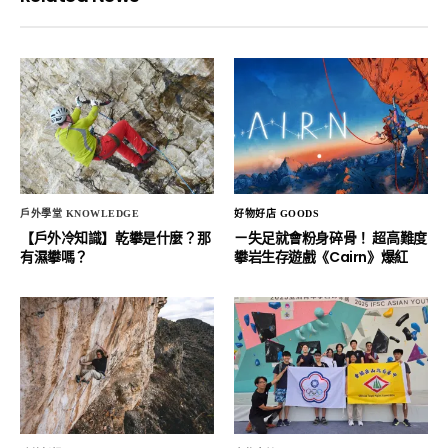
戶外學堂 KNOWLEDGE
好物好店 GOODS
【戶外冷知識】乾攀是什麼？那
ㄧ失足就會粉身碎骨！ 超高難度
有濕攀嗎？
攀岩生存遊戲《Cairn》爆紅