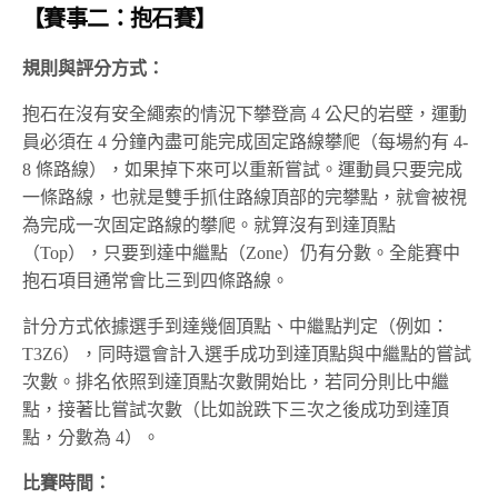
【賽事二：抱石賽】
規則與評分方式：
抱石在沒有安全繩索的情況下攀登高 4 公尺的岩壁，運動
員必須在 4 分鐘內盡可能完成固定路線攀爬（每場約有 4-
8 條路線），如果掉下來可以重新嘗試。運動員只要完成
一條路線，也就是雙手抓住路線頂部的完攀點，就會被視
為完成一次固定路線的攀爬。就算沒有到達頂點
（Top），只要到達中繼點（Zone）仍有分數。全能賽中
抱石項目通常會比三到四條路線。
計分方式依據選手到達幾個頂點、中繼點判定（例如：
T3Z6），同時還會計入選手成功到達頂點與中繼點的嘗試
次數。排名依照到達頂點次數開始比，若同分則比中繼
點，接著比嘗試次數（比如說跌下三次之後成功到達頂
點，分數為 4）。
比賽時間：