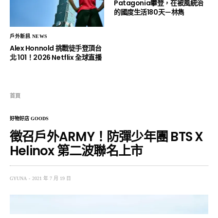
Patagonia攀登，在被風統治
的國度生活180天－林雋
戶外新訊 NEWS
Alex Honnold 挑戰徒手登頂台
北 101！2026 Netflix 全球直播
首頁
好物好店 GOODS
徵召戶外ARMY！防彈少年團 BTS X
Helinox 第二波聯名上市
GYUNA
2021 年 7 月 19 日