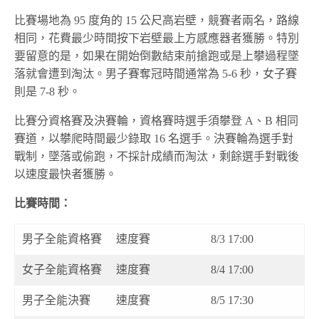
比賽場地為 95 度角的 15 公尺高岩壁，競賽者兩名，路線
相同，花費最少時間按下岩壁最上方感應器者獲勝。特別
要留意的是，如果在開始倒數結束前搶跑或是上攀過程墜
落就會遭到淘汰。男子賽奪冠時間通常為 5-6 秒，女子賽
則是 7-8 秒。
比賽分資格賽及決賽輪，資格賽時選手須攀登 A、B 相同
賽道，以攀爬時間最少錄取 16 名選手。決賽輪為選手對
戰制，墜落或偷跑，不採計成績而淘汰，剩餘選手對戰後
以速度最快者獲勝。
比賽時間：
男子全能資格賽
速度賽
8/3 17:00
女子全能資格賽
速度賽
8/4 17:00
男子全能決賽
速度賽
8/5 17:30