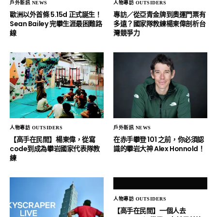
戶外新訊 NEWS
人物專訪 OUTSIDERS
歐洲以外首條 5.15d 正式誕生！
專訪／從亞青金牌到奧運門票有
Sean Bailey 完攀生涯最困難路
多遠？國家隊教練楊東偉剖析台
線
灣競爭力
人物專訪 OUTSIDERS
戶外新訊 NEWS
【高手在民間】楊東偉，從寫
在赤手攀登 101 之前，你必須認
code到成為攀岩國家代表隊教
識的攀岩大神 Alex Honnold！
練
人物專訪 OUTSIDERS
【高手在民間】一個人去