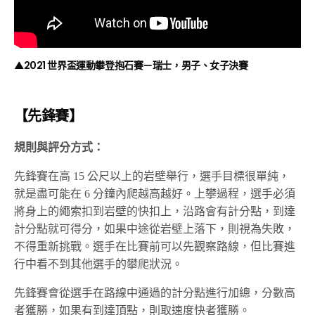
▲2021 世界盃運動攀登抱石賽－瑞士，男子、女子決賽
【先鋒賽】
規則與評分方式：
先鋒賽在高 15 公尺以上的岩壁舉行，選手目標很單純，
就是盡可能在 6 分鐘內爬越高越好。上攀過程，選手必須
將身上的繩索扣到岩壁的快扣上，沿路會有計分點，到達
計分點就可得分，如果中途從岩壁上落下，則視為失敗，
不得重新挑戰。選手在比賽前可以先觀察路線，但比賽進
行中看不到其他選手的攀爬狀況。
先鋒賽會從選手在路線中通過的計分點進行加總，分數高
者獲勝，如果有到達頂點，則取速度快者獲勝。