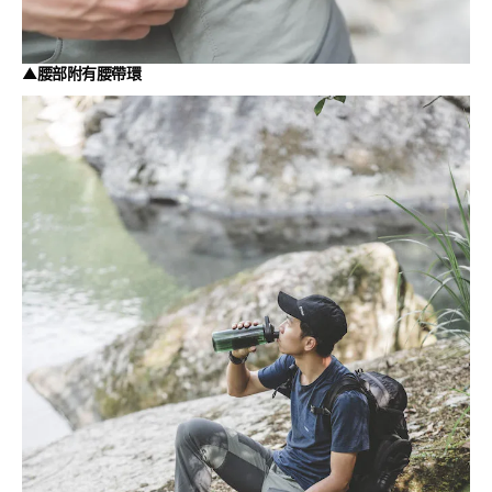
▲腰部附有腰帶環