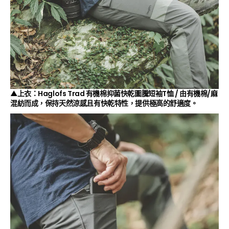
▲上衣：Haglofs Trad 有機棉抑菌快乾圖騰短袖T恤 / 由有機棉/麻
混紡而成，保持天然涼感且有快乾特性，提供極高的舒適度。