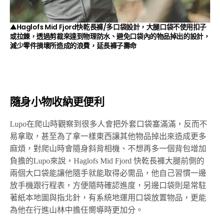
▲Haglofs Mid Fjord快乾長褲/多口袋設計，大腿口袋不使用扣子
或拉錬，透過剪裁來達到物理防水、避免口袋內的物品掉出的設計，
減少零件損壞所造成的浪費，延長褲子壽命
隨身小物收納更便利
Lupo在爬山時觀察到很多人會把外套口袋塞滿滿，反而不
易拿取，甚至為了拿一樣東西讓其他物品掉出來造成更多
麻煩，對爬山時會隨身斜背相機、不想再多一個背包增加
負擔的Lupo來說，Haglofs Mid Fjord 快乾長褲大腿前側的
兩個大口袋能讓他隨手就能取得必需品，他自己習慣一邊
放手機跟行程表，方便隨時確認進度，另邊口袋則是常駐
著紙本地圖與指北針，有系統地運用口袋放置物品，更能
為他在行進山林中擔任嚮導時更加分。