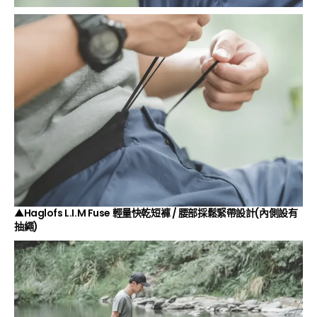
▲Haglofs L.I.M Fuse 輕量快乾短褲 / 腰部採鬆緊帶設計(內側設有
抽繩)