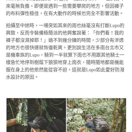
來毫無負擔。即便是遇到一些需要攀爬的地方，但因褲子
的布料彈性極佳，在有大動作的時候也完全不影響活動。
拍攝至中途時，一場突如其來的雨也絲毫沒有打斷Lupo的
興致，反而令裝備極簡派的他興奮說著：「你們看！我的
褲子都沒濕掉耶！」過不到幾分鐘的時間，少部分有滲透
的地方也很快速就恢復乾爽。更別說生活在多雨台北市又
是機車族的Lupo，騎到一半就算下雨也不用跟其他騎士一
樣急忙地停到樹蔭下狼狽地穿上雨衣，隨時隨地都是機能
服在身上的他依然能從容不迫，這就是Lupo如此愛好防潑
水設計的原因。