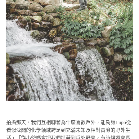
拍攝那天，我們互相聊著為什麼喜歡戶外，能夠讓Lupo從
看似沈悶的化學領域跨足到充滿未知及相對冒險的野外生
活，「從小爸媽會把我們抓著到戶外野營，有時候還會長