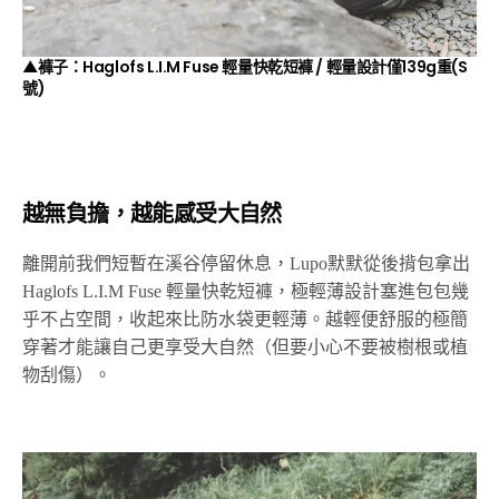
▲褲子：Haglofs L.I.M Fuse 輕量快乾短褲 / 輕量設計僅139g重(S
號)
越無負擔，越能感受大自然
離開前我們短暫在溪谷停留休息，Lupo默默從後揹包拿出
Haglofs L.I.M Fuse 輕量快乾短褲，極輕薄設計塞進包包幾
乎不占空間，收起來比防水袋更輕薄。越輕便舒服的極簡
穿著才能讓自己更享受大自然（但要小心不要被樹根或植
物刮傷）。