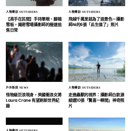
人物專訪 OUTSIDERS
人物專訪 OUTSIDERS
【高手在民間】手持單眼、腳踏
飛越千萬里就為了這景色－攝影
雪板，揭密雪場攝影師的極速追
師Ni的6張「此生值了」照片
焦日常
戶外新訊 NEWS
人物專訪 OUTSIDERS
怪物級巨浪現身，英國衝浪女將
走進蟲獸的視界：攝影師白欽源
Laura Crane 有望刷新世界紀
細選10張「驚喜一瞬間」神奇照
錄
片
人物專訪 OUTSIDERS