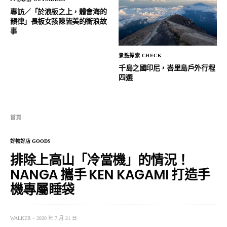
專訪／「於浪板之上，體會海的
韻律」長板女孩陳皆美的衝浪故
事
景點探索 CHECK
千島之國印尼，峇里島戶外行程
四選
首頁
好物好店 GOODS
排除上高山「冷當機」的情況！
NANGA 攜手 KEN KAGAMI 打造手
機專屬睡袋
WALKER
2020 年 7 月 21 日