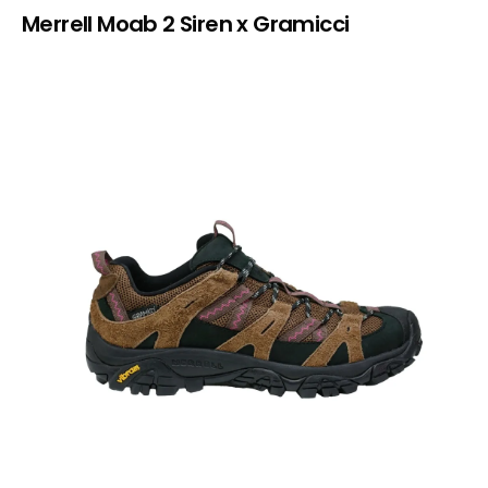
Merrell Moab 2 Siren x Gramicci