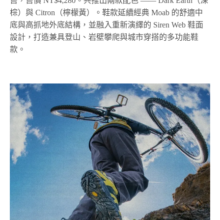
售，售價 NT$4,280。共推出兩款配色 —— Dark Earth（深
棕）與 Citron（檸檬黃）。鞋款延續經典 Moab 的舒適中
底與高抓地外底結構，並融入重新演繹的 Siren Web 鞋面
設計，打造兼具登山、岩壁攀爬與城市穿搭的多功能鞋
款。