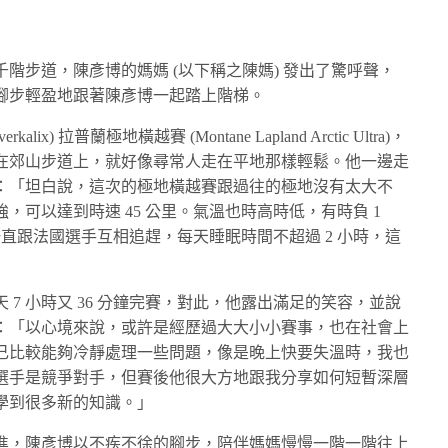
階步道，陳彥博的媽媽 (以下稱之陳媽) 發出了驚呼聲，
腳步輕盈地跟著陳彥博一起踏上階梯。
) 拉普蘭極地橫越賽 (Montane Lapland Arctic Ultra)，
在郊山步道上，就好像尋常人走在平地那樣輕鬆。他一邊走
：「坦白說，這次的極地橫越賽跟過往的極地沒有太大不
，可以達到時速 45 公里。氣溫也時高時低，有時負 1
一直跟法國選手互相追趕，每天睡眠時間不超過 2 小時，這
 天 7 小時又 36 分鐘完賽，對此，他露出滿足的笑容，並說
：「以心境來說，或許是經歷過大大小小賽事，也在社會上
己比較能夠冷靜處理一些問題，像是晚上快要失溫時，我也
選手是競爭對手，但賽後他很大方地跟我分享如何短暫深層
學到很多新的知識。」
進，陳彥博以不疾不徐的腳步，陪伴媽媽慢慢一階一階往上