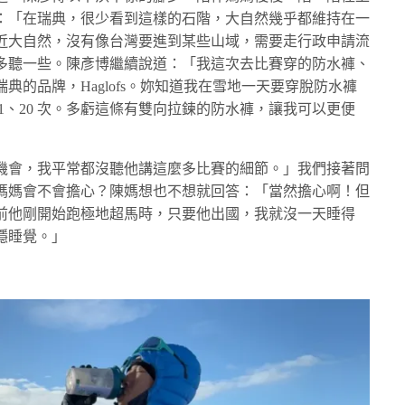
：「在瑞典，很少看到這樣的石階，大自然幾乎都維持在一
近大自然，沒有像台灣要進到某些山域，需要走行政申請流
多聽一些。陳彥博繼續說道：「我這次去比賽穿的防水褲、
典的品牌，Haglofs。妳知道我在雪地一天要穿脫防水褲
1、20 次。多虧這條有雙向拉鍊的防水褲，讓我可以更便
機會，我平常都沒聽他講這麼多比賽的細節。」我們接著問
媽媽會不會擔心？陳媽想也不想就回答：「當然擔心啊！但
前他剛開始跑極地超馬時，只要他出國，我就沒一天睡得
穩睡覺。」