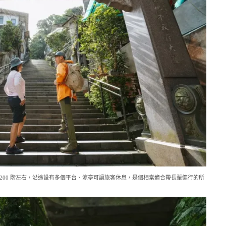
200 階左右，沿途設有多個平台、涼亭可讓旅客休息，是個相當適合帶長輩健行的所