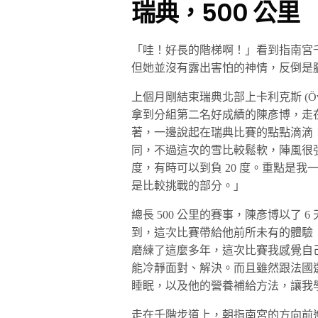
瑞典，500 公里
「哇！好長的階梯啊！」看到指南宮千
但她並沒有露出害怕的神情，反倒是
上個月剛結束瑞典北部上卡利克斯 (Överkalix
拿到分組第二名好成績的陳彥博，走
著，一邊說起在瑞典比賽的點點滴滴
同，不過這次的雪比較鬆軟，陣風很強
度，有時可以到負 20 度。重點是我
是比較挑戰的部分。」
總長 500 公里的賽事，陳彥博以了 6
到，這次比賽帶給他前所未有的體驗
磨練了這麼多年，這次比賽我感覺自
能冷靜面對、解決。而且雖然跟法國
睡眠，以及他的營養補給方法，讓我
走在千階步道上，朝指南宮的方向前