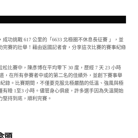
挑戰 617 公里的「6633 北極圈不休息長征賽 」，並
功完賽的壯舉！藉由返國記者會，分享這次比賽的賽事紀綠
賽中，陳彥博在平均零下 30 度，歷經 7 天 23 小時
極圈賽道，在所有參賽者中或的第二名的佳績外，並創下賽事舉
完賽紀錄。比賽期間，不僅要克服北極嚴酷的低溫、強風與極
有睡 1至3 小時。儘管身心俱疲，許多選手因為失溫開始
力堅持到底，順利完賽。
念頭