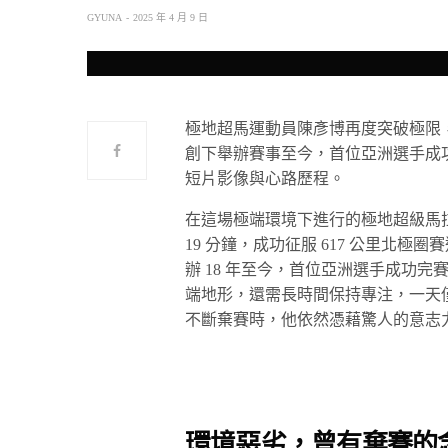
GYUNA
2025 年 4 月 9 日
極地超馬運動員陳彥博再度突破極限，成功
創下舉辦賽事至今，首位亞洲選手成
短片影像與心路歷程。
在這場極端環境下進行的極地超級馬拉松比
19 分鐘，成功征服 617 公里北
辦 18 年至今，首位亞洲選手成功
端地形，還需長時間保持專注，一天僅
不斷棄賽時，他依然憑藉驚人的意志
環境惡劣，曾有棄賽的