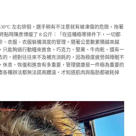
30°C 左右徘徊，選手稍有不注意就有被凍傷的危險，拖著
到終點時陳彥博瘦了 8 公斤：「在這種極寒條件下，一切都
冷、衣服、衣服裝備濕度的管理。隨著公里數累積越來越
，只能夠過行動糧來進食，巧克力、堅果、牛肉乾、還有一
去的，絕對往往來不及補充消耗的，因為極度疲勞與睡眠不
，休息、恢復和進食有多重要，管理健康是一件極為重要的
盡各種辦法都無法提高體溫，才知道肌肉與脂肪都被耗掉