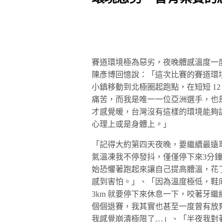
賽道環境極為惡劣，夜晚體感溫度一度
陳彥博回憶說：「這次比賽的賽道環
小鎮移動到北極圈起跑點，在短短 12 
痛苦，而我是唯一一位亞洲選手，也是最
才感覺暖，台灣沒有這樣的環境能夠
心理上或是身體上。」
「記得大約第四天夜晚，要繼續最遠單
氣溫凍我不停發抖，僅僅停下來3分
始恐懼著跑起來讓自己提高體溫，花了
感到害怕。」、「因為溫度極低，鞋
3km 就要停下來休息一下，咬著牙
個個退賽，我其實也甚至一度曾有放
我感覺崩潰極限了…」、「半夜我對