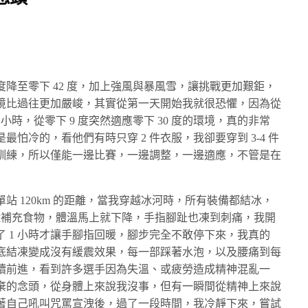
降至零下 42 度，加上強風與暴風雪，讓挑戰更加艱鉅，
境比過往更加嚴峻，其實從第一天開始我就很恐懼，因為從
小時，從零下 9 度突然適應零下 30 度的環境，真的非常
怕冷的，看他們有時只穿 2 件衣服，我卻要穿到 3-4 件
訓練，所以僅能一邊比賽，一邊調整，一邊適應，不管是在
站 120km 的距離，當我穿越冰河時，所有裝備都結冰，
鐘補充食物，體溫馬上就下降，手指腳趾也凍到刺痛，我開
 1 小時才讓手腳指回暖，腳步完全不敢停下來，我真的
底結凍變成沒有緩震效果，每一部踩著水泡，以及腰痛到每
繼續前進，看到許多選手因為失溫、或疲勞造成精神混亂一
棄的念頭，從身體上來說我沒事，但有一瞬間從精神上來說
著自己吼叫咒罵宣洩後，過了一段時間，我冷靜下來，嘗試