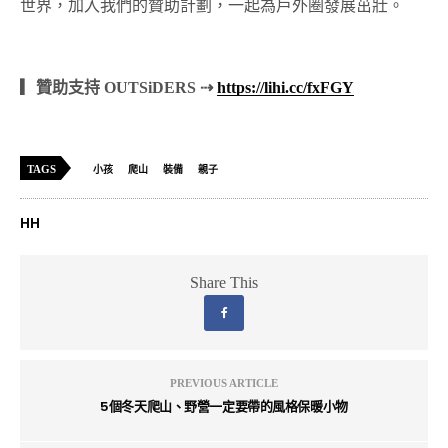
世界，加入我們的贊助計劃，一起為戶外圈發展茁壯。
▎贊助支持 OUTSiDERS ⇢
https://lihi.cc/fxFGY
TAGS
小孩
爬山
裝備
親子
HH
Share This
PREVIOUS ARTICLE
5個冬天爬山、野營一定要帶的風格保暖小物