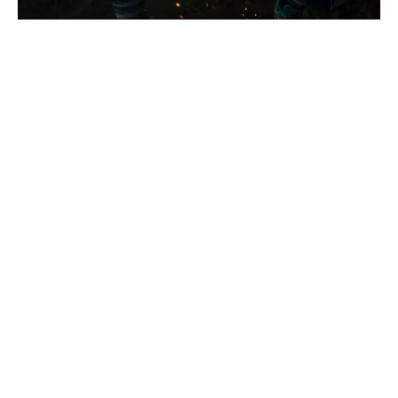
冷冷的冬天，無論是爬山還是野營，都需要來一些保暖的
配備。從最基本的羽絨衣到毛帽、手套，甚至是熱水瓶，
這些都很重要，但除了保暖，帥也很需要注重的吧！
在寒冷的冬季，本篇挑選了五項既可以提供溫暖，同時又
能提升帥度的冬日保暖單品。讓大家在冷冷的天也能帥帥
的過！
GRAMCCI x TAION DOWN SCARF
美國戶外大品牌 Gramicci 與日本羽絨品牌 TAION 攜手聯
名推出的 DOWN SCARF 羽絨圍巾，是一款在日本當地一
上市就受到瘋狂搶購的單品。
此款羽絨圍巾採用了 95/5 的極高羽絨比例，提升保暖性。
外層使用 Ripstop 面料，具有防潑水、抗撕裂等耐用特