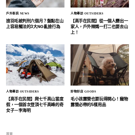
戶外新訊 NEWS
人物專訪 OUTSIDERS
撿羽毛被判刑六個月？盤點在山
【高手在民間】從一個人變出一
上容易觸法的3大NG亂撿行為
家人，戶外辣媽一打二也要去山
上！
人物專訪 OUTSIDERS
好物好店 GOODS
【高手在民間】爬七千高山當度
毛小孩露營也要玩得開心！寵物
假，一個首次登頂七千高峰的奇
露營必帶的5樣用品
女子－李海明
首頁