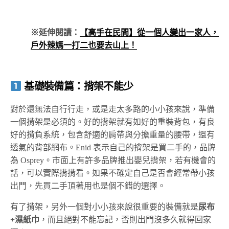
※延伸閱讀：
【高手在民間】從一個人變出一家人，
戶外辣媽一打二也要去山上！
基礎裝備篇：揹架不能少
對於還無法自行行走，或是走太多路的小小孩來說，準備
一個揹架是必須的。好的揹架就有如好的重裝背包，有良
好的揹負系統，包含舒適的肩帶與分擔重量的腰帶，還有
透氣的背部網布。Enid 表示自己的揹架是買二手的，品牌
為 Osprey。市面上有許多品牌推出嬰兒揹架，若有機會的
話，可以實際揹揹看。如果不確定自己是否會經常帶小孩
出門，先買二手頂著用也是個不錯的選擇。
有了揹架，另外一個對小小孩來說很重要的裝備就是
尿布
+濕紙巾
，而且絕對不能忘記，否則出門沒多久就得回家