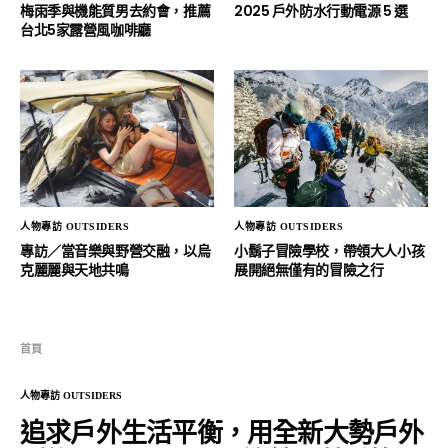
梅雨季與機能質男去約會，推薦
2025 戶外防水行動電源 5 選
台北5家露營風咖啡廳
人物專訪 OUTSIDERS
人物專訪 OUTSIDERS
專訪／當音樂與野營交融，以烏
小鬍子冒險學校，帶領大人小孩
克麗麗與天地共鳴
展開絕無僅有的冒險之行
首頁
人物專訪 OUTSIDERS
追求戶外生活平衡，用全新大勢戶外