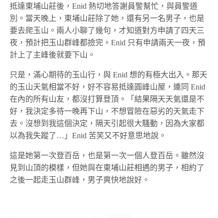
抵達東埔山莊後，Enid 熱切地答謝員警幫忙，與員警道
別。當天晚上，東埔山莊除了她，還有另一名男子，也是
要去爬玉山。兩人小聊了幾句，才知道對方申請了四天三
夜，預計把玉山群峰都撿完。Enid 只有申請兩天一夜，預
計上了主峰後就要下山。
只是，滿心期待的玉山行，與 Enid 想的有極大出入。那天
的玉山天氣相當不好，好不容易抵達圓峰山屋，連同 Enid
在內的所有山友，都沒打算登頂。「結果隔天天氣還是不
好，我決定多待一晚再下山，不想冒險在惡劣的天氣走下
去。沒想到我這個決定，隔天引起很大騷動，因為大家都
以為我失蹤了…」Enid 苦笑又不好意思地說。
這是她第一次登百岳，也是第一次一個人登百岳。雖然沒
見到山頂的模樣，但她與在東埔山莊相遇的男子，相約了
之後一起走玉山群峰，男子爽快地說好。