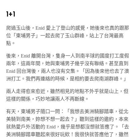
1+1
爬過玉山後，Enid 愛上了登山的感覺，她後來也真的跟那
位「東埔男子」一起去爬了玉山群峰，站上了台灣最高
點。
後來，Enid 離開台灣，隻身一人到南半球的國度打工度假
兩年，這兩年間，她與東埔男子幾乎沒有聯絡。甚至直到
Enid 回台灣後，兩人也沒有交集。「因為後來他也去了澳
洲打工。我們再連絡的時候，是相約要去爬南湖群峰。」
兩人走得愈來愈近，雖然相見的地點不外乎就是山上，但
這樣的關係，巧妙地讓兩人不再斷線。
有天，東埔男子隨口一問：「我想去美洲騎腳踏車，從北
美騎到南美，妳想不想一起去？」聽到這樣的邀約，本來
就熱愛戶外活動的 Enid，幾乎是想都沒想就答應了。「去
美洲騎腳踏車聽起來很好玩欸！我很快就答應他了，雖然