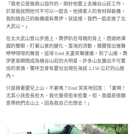
「我老公是做高山協作的，剛好他要上去檜谷山莊工作，
於是我就問他可不可以一起去。他揹客人的食材與裝備，
我則揹自己的裝備還有喬伊。就這樣，我們一起走進了北
大武山。」
在北大武山登山步道上，喬伊趴在母親的背上，透過她渾
圓的雙眼，盯著山景的變化、雲海的流動，偶爾發出幾聲
咿咿呀呀的聲音，逗得 Enid 夫妻笑聲連連。到了山屋，喬
伊更是瞬間成為檜谷山莊的大明星，許多山友露出不可置
信的表情，驚呼怎會有嬰兒出現在海拔 2,150 公尺的山屋
內。
只是揹著嬰兒上山，不累嗎？Enid 笑笑地回答：「累啊！
尤其小孩愈長愈大，我也覺得愈來愈重。但，我還是很願
意帶她們去山上，因為我自己也想去！」