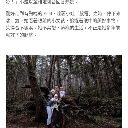
影！」小娃以童稚地聲音回答媽媽。
剛好走到有點喘的 Enid，趁著小娃「放電」之時，停下來
喘口氣。她看著眼前的小女孩，追逐著眼中的美好事物，
笑得合不攏嘴。她不禁想，這樣的生活，不正是她多年前
就許下的願望。