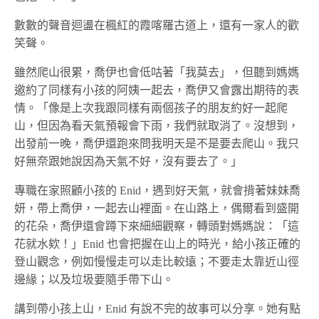
數數的聲音迴盪在楓紅的霞喀羅古道上，還有一家人的歡
笑聲。
雖然爬山很累，喬伊也會低咕著「我莫去」，但聽到媽媽
邀約了同樣有小孩的阿姨一起去，喬伊又會露出期待的表
情。「像是上次我跟同樣有兩個孩子的朋友約好一起爬
山，但因為看天氣預報會下雨，我們就取消了。沒想到，
出發前一晚，喬伊還跑來問我明天是不是要去爬山。我只
好無奈跟她說因為天氣不好，沒有要去了。」
專職在家照顧小孩的 Enid，遇到好天氣，就會揹著妹妹喬
妍，帶上喬伊，一起去山裡面。在山路上，偶爾看到盛開
的花朵，喬伊還會蹲下來細細觀察，轉頭對媽媽說：「這
花就水欸！」Enid 也會把握在山上的時光，給小孩正確的
登山觀念，例如慢慢走可以走比較遠；不要走太靠近山徑
邊緣；以及垃圾要隨手帶下山。
講到帶小孩上山，Enid 有說不完的故事可以分享。她有點