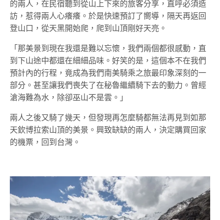
的兩人，在民宿聽到從山上下來的旅客分享，直呼必須造
訪，惹得兩人心癢癢。於是快速預訂了嚮導，隔天再返回
登山口，從天黑開始爬，爬到山頂剛好天亮。
「那美景到現在我還是難以忘懷，我們兩個都很感動，直
到下山途中都還在細細品味。好笑的是，這個本不在我們
預計內的行程，竟成為我們南美騎乘之旅最印象深刻的一
部分。甚至讓我們喪失了
在
秘魯
繼續騎下去
的動力。
曾經
滄海難為水，除卻巫山不是雲。
」
兩人之後又騎了幾天，但發現再怎麼騎都無法再見到如那
天欽博拉索山頂的美景。興致缺缺的兩人，決定購買回家
的機票，回到台灣。