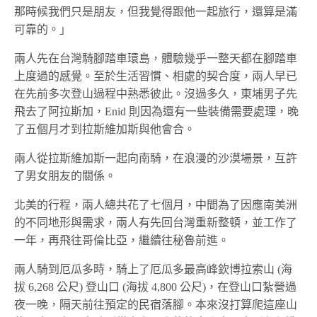
那時候我們只是朋友，但我覺得跟他一起旅行，還算是滿
可靠的。」
兩人先在台灣騎腳踏車環島，體驗幾乎一整天都在腳踏車
上度過的感覺。至於生活習慣、相處的契合度，兩人早已
在先前多次登山過程中熟悉彼此。沒過多久，東埔男子先
飛去了阿拉斯加，Enid 則因為還有一些裝備需要處理，晚
了五個月才到拉斯維加斯與他會合。
兩人從拉斯維加斯一起向南騎，在浪漫的沙漠場景，互許
了男女朋友的關係。
北美的行程，兩人總共花了七個月，中間為了因應南美洲
的不同地形與需求，兩人有先回台灣重新整頓，並工作了
一年，再飛往哥倫比亞，繼續往秘魯前進。
兩人騎到厄瓜多時，騎上了厄瓜多最高峰欽博拉索山 (海
拔 6,268 公尺) 登山口 (海拔 4,800 公尺)，
在登山口紮營過
夜一晚，隔天
前往預定的民宿落腳。本來沒打算爬這座山