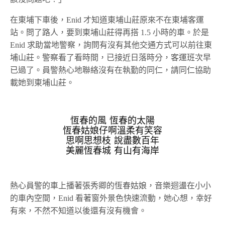
在東埔下車後，Enid 才知道東埔山莊原來不在東埔客運
站。問了路人，要到東埔山莊得再搭 1.5 小時的車。於是
Enid 求助當地警察，詢問有沒有其他交通方式可以前往東
埔山莊。警察看了看時間，已接近日落時分，客運班次早
已過了。員警熱心地聯絡沒有在執勤的同仁，請同仁協助
載她到東埔山莊。
恆春的風 恆春的太陽
恆春姑娘仔啊溫柔有笑容
思啊思想枝 說盡數百年
美麗恆春城 有山有海岸
熱心員警的車上播著張秀卿的恆春姑娘，音樂迴盪在小小
的車內空間，Enid 看著窗外景色快速流動，她心想，幸好
有來，不然不知道以後還有沒有機會。