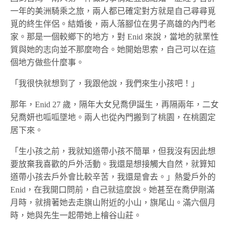
一年的美洲騎乘之旅，兩人都已確定對方就是自己尋尋覓
覓的終生伴侶。結婚後，兩人落腳位在男子高雄的內門老
家。那是一個較鄉下的地方，對 Enid 來說，當地的就業性
質與她的志向並不那麼吻合。她開始思索，自己可以在這
個地方做些什麼事。
「我很快就想到了，我跟他說，我們來生小孩吧！」
那年，Enid 27 歲，隔年大女兒喬伊誕生，再隔兩年，二女
兒喬妍也呱呱墜地。兩人也從內門搬到了桃園，在桃園定
居下來。
「生小孩之前，我就知道帶小孩不簡單，但我沒有因此想
要放棄我喜歡的戶外活動。我還是想接觸大自然，就算知
道帶小孩去戶外會比較辛苦，我還是會去。」熱愛戶外的
Enid，在我開口問前，自己就這麼說。她甚至在喬伊剛滿
月時，就揹著她去走旗山附近的小山，旗尾山。滿六個月
時，她與先生一起帶她上檜谷山莊。