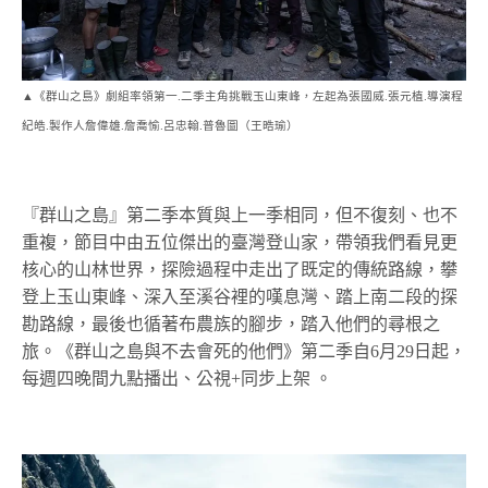
▲《群山之島》劇組率領第一.二季主角挑戰玉山東峰，左起為張國威.張元植.導演程
紀皓.製作人詹偉雄.詹喬愉.呂忠翰.普魯圖（王晧瑜）
『群山之島』第二季本質與上一季相同，但不復刻、也不
重複，節目中由五位傑出的臺灣登山家，帶領我們看見更
核心的山林世界，探險過程中走出了既定的傳統路線，攀
登上玉山東峰、深入至溪谷裡的嘆息灣、踏上南二段的探
勘路線，最後也循著布農族的腳步，踏入他們的尋根之
旅。《群山之島與不去會死的他們》第二季自6月29日起，
每週四晚間九點播出、公視+同步上架 。