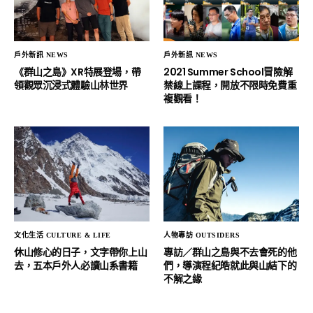
戶外新訊 NEWS
戶外新訊 NEWS
《群山之島》XR特展登場，帶
2021 Summer School冒險解
領觀眾沉浸式體驗山林世界
禁線上課程，開放不限時免費重
複觀看！
文化生活 CULTURE & LIFE
人物專訪 OUTSIDERS
休山修心的日子，文字帶你上山
專訪／群山之島與不去會死的他
去，五本戶外人必讀山系書籍
們，導演程紀皓就此與山結下的
不解之緣