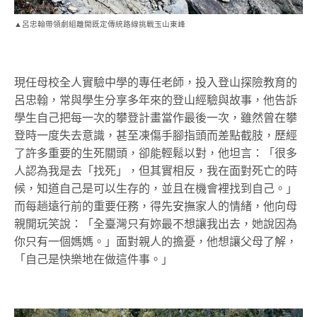
▲呂忠翰帶領劇組離開既定傳統路線挑戰玉山東峰
現任母校全人實驗中學的專任老師，投入登山探險教育的
呂忠翰，常與學生分享多年來的登山經驗與故事，他告訴
學生自己把每一次的攀登計畫當作最後一次，雖然曾在攀
登時一度失去意識，甚至凍傷手腳指頭而差點截肢，歷經
了許多重要的生死關頭，卻能輕鬆以對，他坦言：「很多
人認為我是去「找死」，但其實相反，我在面對死亡的時
候，知道自己是可以生存的，並且在機會裡找到自己。」
而每趟遠行前的重要任務，得先安撫家人的情緒，他向母
親開玩笑說：「全臺灣只有妳最不想讓我出去，她說因為
你只有一個媽媽。」面對親人的擔憂，他想讓父母了解，
「自己是快樂地在做這件事。」