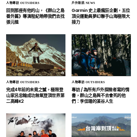
人物專訪 OUTSIDERS
戶外新訊 NEWS
回到那座有他的山，《群山之島
Garmin 史上最瘋狂企劃，五位
番外篇》導演程紀皓帶我們去找
頂尖運動員夢幻聯手山海極限大
張元植
接力
人物專訪 OUTSIDERS
人物專訪 OUTSIDERS
完成4年前的未竟之憾，極限登
專訪 / 為所有戶外探險者寫的情
山家呂忠翰成功無氧登頂世界第
書，群山之島與不去會死的他
二高峰K2
們：李佳珊的溪谷人生