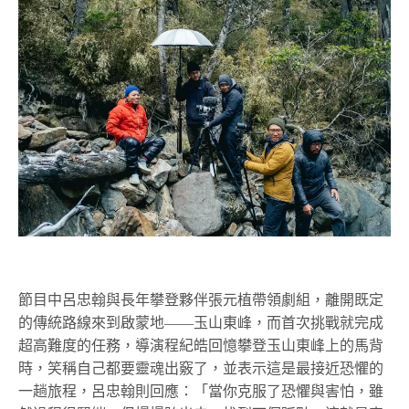
節目中呂忠翰與長年攀登夥伴張元植帶領劇組，離開既定
的傳統路線來到啟蒙地——玉山東峰，而首次挑戰就完成
超高難度的任務，導演程紀皓回憶攀登玉山東峰上的馬背
時，笑稱自己都要靈魂出竅了，並表示這是最接近恐懼的
一趟旅程，呂忠翰則回應：「當你克服了恐懼與害怕，雖