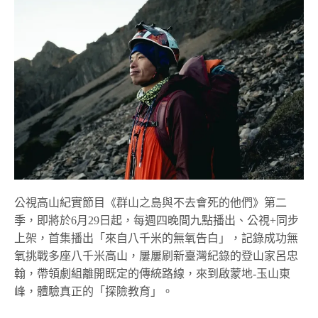
公視高山紀實節目《群山之島與不去會死的他們》第二
季，即將於6月29日起，每週四晚間九點播出、公視+同步
上架，首集播出「來自八千米的無氧告白」，記錄成功無
氧挑戰多座八千米高山，屢屢刷新臺灣紀錄的登山家呂忠
翰，帶領劇組離開既定的傳統路線，來到啟蒙地-玉山東
峰，體驗真正的「探險教育」。