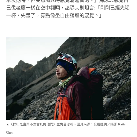
本沒期待，但突然加速時感覺滿逼真的。」馬詠恩感覺自
己像老鷹一樣在空中翱翔，巫瑪芙則坦言:「剛剛已經先喝
一杯，先暈了，有點像坐自由落體的感覺。」
▲《群山之島與不去會死的他們》主角呂忠翰。圖片來源：公視提供／攝影 Katie
Chen