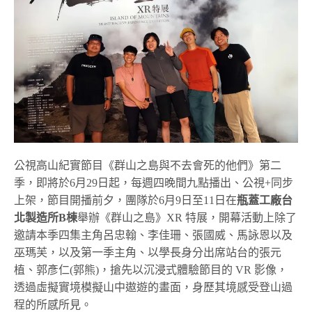
公視高山紀實節目《群山之島與不去會死的他們》第二
季，即將於6月29日起，每週四晚間九點播出、公視+同步
上架，節目開播前夕，團隊於6月9日至11日在
瓶蓋工廠台
北製造所B棟
舉辦《群山之島》XR 特展，開幕活動上除了
邀請本季四集主角呂忠翰、李佳珊、張國威、馬詠恩以及
巫瑪芙，以及第一季主角、以學長身分出席站台的張元
植、郭彥仁(郭熊)，搶先以沉浸式體驗節目的 VR 影像，
透過虛擬實境模擬山中遨遊的畫面，身歷其境感受登山過
程的所感所見。