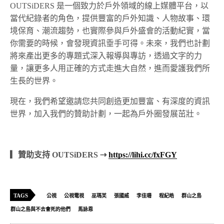
OUTSiDERS 是一個致力於戶外領域的線上媒體平台，以
當代紀錄者的角色，提供豐富的戶外知識、人物故事、環
境保育、潮流趨勢，也實際參與戶外盛會的活動紀實，當
你需要的時候，會發現資訊垂手可得。未來，我們也計劃
將來產出更多的專題式深入報導與專訪，透過文字的力
量，讓更多人用正確的方式走進大自然，進而愛護我們所
生長的世界。
現在，我們希望邀請您共同創造更加豐富、有深度的資訊
世界，加入我們的贊助計劃，一起為戶外圈發展茁壯。
▎贊助支持 OUTSiDERS ⇢
https://lihi.cc/fxFGY
TAGS
公視
公視電視
巫瑪芙
張國威
李佳珊
程紀皓
群山之島
群山之島與不去會死的他們
馬詠恩