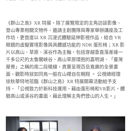
《群山之島》XR 特展，除了展覽限定的主角訪談影像、
登山專業相關文物件、邀請主創團隊與專家舉辦講座及工
作坊，更首度以 XR 沉浸式體驗延伸影視作品，結合 VR
眼鏡的虛擬實境影像與具體感功能的 NDR 蛋形椅；XR 影
片以⾼⼭、草原、溪⾕作為主軸，包括穿越垂直落差達一
千多公尺的太魯閣峽谷、高山草原環抱的嘉明湖、「臺灣
屋脊」之稱的南二段稜線，真實呈現百岳寬廣的全景畫
⾯，觀影時就如同⿃⼀般在⼭裡⾃在翱翔 。 公視總經理
徐秋華特地蒞臨《群山之島》XR 特展開幕活動給予支
持，「公視致力於新科技運用，藉由蛋形椅和VR影片，體
驗高山或溪谷的畫面，藉此理解主角們登山的人生。」