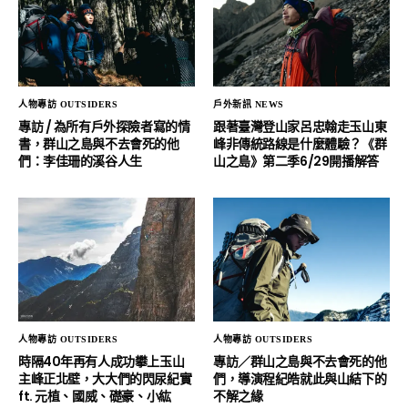
人物專訪 OUTSIDERS
戶外新訊 NEWS
專訪 / 為所有戶外探險者寫的情
跟著臺灣登山家呂忠翰走玉山東
書，群山之島與不去會死的他
峰非傳統路線是什麼體驗？《群
們：李佳珊的溪谷人生
山之島》第二季6/29開播解答
人物專訪 OUTSIDERS
人物專訪 OUTSIDERS
時隔40年再有人成功攀上玉山
專訪／群山之島與不去會死的他
主峰正北壁，大大們的閃尿紀實
們，導演程紀皓就此與山結下的
ft. 元植、國威、礎豪、小紘
不解之緣