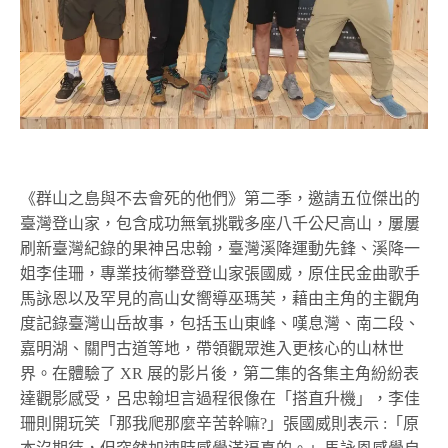
《群山之島與不去會死的他們》第二季，邀請五位傑出的
臺灣登山家，包含成功無氧挑戰多座八千公尺高山，屢屢
刷新臺灣紀錄的果神呂忠翰，臺灣溪降運動先鋒、溪降一
姐李佳珊，專業技術攀登登山家張國威，原住民金曲歌手
馬詠恩以及罕見的高山女嚮導巫瑪芙，藉由主角的主觀角
度記錄臺灣山岳故事，包括玉山東峰、嘆息灣、南二段、
嘉明湖、關門古道等地，帶領觀眾進入更核心的山林世
界。在體驗了 XR 展的影片後，第二集的各集主角紛紛表
達觀影感受，呂忠翰坦言過程很像在「搭直升機」，李佳
珊則開玩笑「那我爬那麼辛苦幹嘛?」張國威則表示 :「原