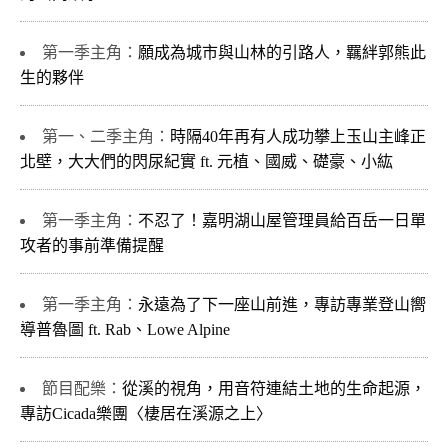
第一季主角：
願成為城市與山林的引路人，羈絆郭熊此
生的夥伴
第一、二季主角：
時隔40年再有人成功攀上玉山主峰正
北壁，大大們的閃尿紀實 ft. 元植、國威、礎豪、小紘
第一季主角：
不忍了！嘉明湖山屋管理員給百岳一日單
攻者的事前準備提醒
第一季主角：
永遠為了下一座山前進，專訪專業登山嚮
導普魯圖 ft. Rab、Lowe Alpine
節目配樂：
從溪的視角，用音符連結土地的生命起源，
專訪Cicada樂團〈棲居在溪源之上〉