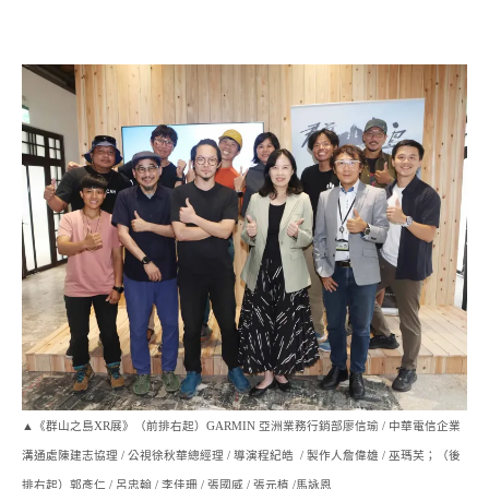
▲《群山之島XR展》（前排右起）GARMIN 亞洲業務行銷部廖信瑜 / 中華電信企業
溝通處陳建志協理 / 公視徐秋華總經理 / 導演程紀皓 / 製作人詹偉雄 / 巫瑪芙；（後
排右起）郭彥仁 / 呂忠翰 / 李佳珊 / 張國威 / 張元植 /馬詠恩