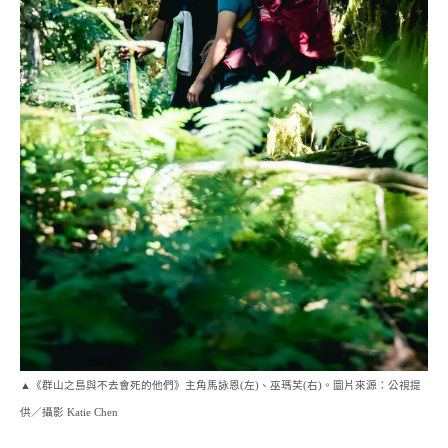
▲《群山之島與不去會死的他們》主角馬詠恩(左)、巫瑪芙(右)。圖片來源：公視提
供／攝影 Katie Chen