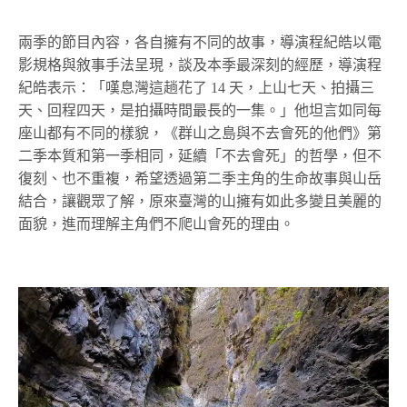
兩季的節目內容，各自擁有不同的故事，導演程紀皓以電
影規格與敘事手法呈現，談及本季最深刻的經歷，導演程
紀皓表示：「嘆息灣這趟花了 14 天，上山七天、拍攝三
天、回程四天，是拍攝時間最長的一集。」他坦言如同每
座山都有不同的樣貌，《群山之島與不去會死的他們》第
二季本質和第一季相同，延續「不去會死」的哲學，但不
復刻、也不重複，希望透過第二季主角的生命故事與山岳
結合，讓觀眾了解，原來臺灣的山擁有如此多變且美麗的
面貌，進而理解主角們不爬山會死的理由。