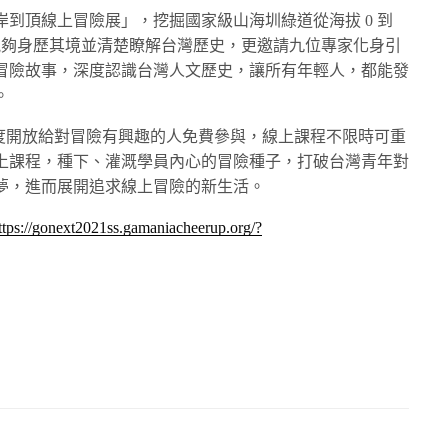
到頂線上冒險展」，挖掘國家級山海圳綠道從海拔 0 到
學員能夠身歷其境並清楚瞭解台灣歷史，更邀請九位專家化身引
冒險故事，深度認識台灣人文歷史，讓所有年輕人，都能發
。
夏日學園」首度開放給對冒險有興趣的人免費參與，線上課程不限時可重
上課程，種下、灌溉學員內心的冒險種子，打破台灣青年對
夢，進而展開追求線上冒險的新生活。
ttps://gonext2021ss.gamaniacheerup.org/?