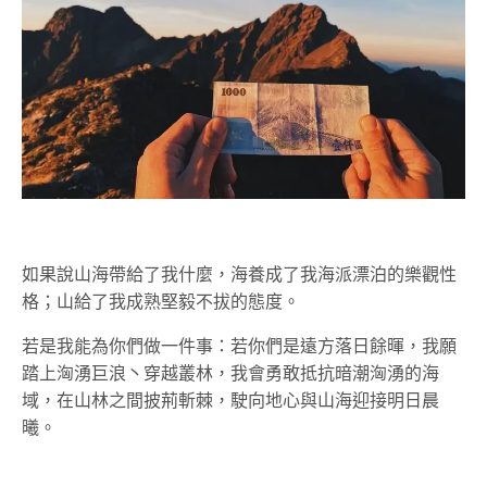
如果說山海帶給了我什麼，海養成了我海派漂泊的樂觀性
格；山給了我成熟堅毅不拔的態度。
若是我能為你們做一件事：若你們是遠方落日餘暉，我願
踏上洶湧巨浪丶穿越叢林，我會勇敢抵抗暗潮洶湧的海
域，在山林之間披荊斬棘，駛向地心與山海迎接明日晨
曦。