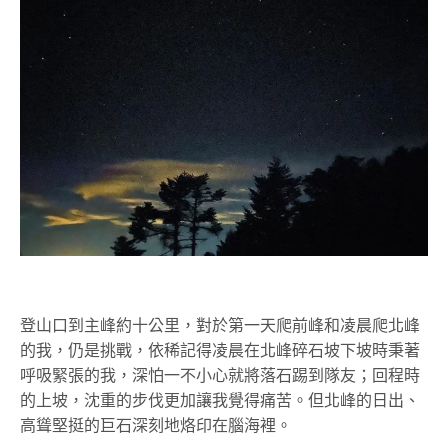
登山口到主峰約十公里，對於第一天爬前峰和凌晨爬北峰
的我，仍是挑戰，依稀記得凌晨在北峰碎石坡下坡時秉著
呼吸緊張的我，深怕一不小心就將落石踢到隊友；回程時
的上坡，沈重的步伐更加讓我覺得痛苦。但北峰的日出、
高聳堅挺的巨石深刻地烙印在腦海裡。