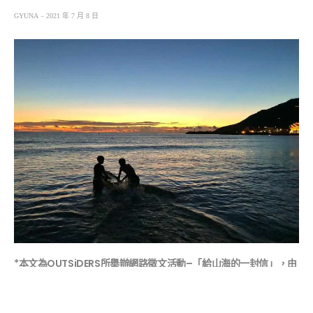
GYUNA
2021 年 7 月 8 日
*本文為OUTSiDERS所舉辦網路徵文活動–「給山海的一封信」，由
讀者投票獲選前三名之投稿作品*
圖、文 /白耒