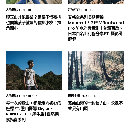
人物專訪 OUTSIDERS
好物好店 GOODS
爬玉山才能畢業？家長不惜夜排
艾格全系列長期體驗—
也要讓孩子就讀的偏鄉小校：插
Mammut EIGER V Nordwand
角國小
Pro 防⽔外套實測｜台灣百岳、
⽇本百名⼭⾏程分享 FT. 攝影師
健健
人物專訪 OUTSIDERS
專題企畫 FEATURE
每一次的登山，都是走向初心的
寫給山海的一封信 / 山，永遠不
座標 FT. 登山嚮導 Skylar、
會只有山頂
RHINOSHIELD 犀牛盾 | 自然探
索指南系列