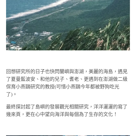
回想研究所的日子也快閃蘭嶼與澎湖，美麗的海島，遇見
了夏曼藍波安、和他的兒子、耆老、更遇到在澎湖做二級
保育小燕鷗研究的教授(可惜小燕鷗今年都被野狗吃光
了)。
最終探討起了島嶼的發展觀光相關研究，洋洋灑灑的寫了
幾來頁，更在心中望向海洋與每個為了生存的文化！