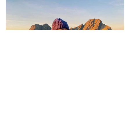
*本文為OUTSiDERS所舉辦網路徵文活動–「給山海的一封信」，由
讀者投票獲選前三名之投稿作品*
圖、文 / 曹玉如Erew Quilbio