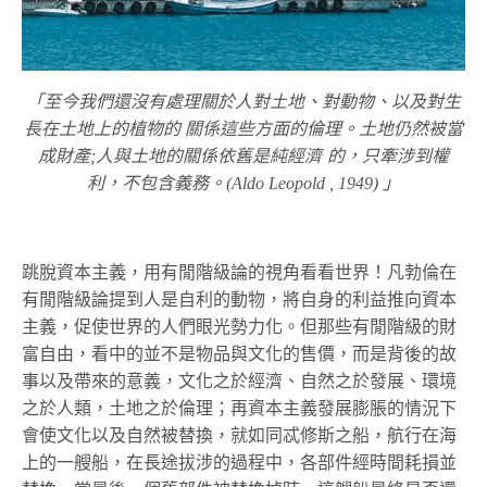
「至今我們還沒有處理關於人對土地、對動物、以及對生
長在土地上的植物的 關係這些方面的倫理。土地仍然被當
成財產;人與土地的關係依舊是純經濟 的，只牽涉到權
利，不包含義務。(Aldo Leopold , 1949) 」
跳脫資本主義，用有閒階級論的視角看看世界！凡勃倫在
有閒階級論提到人是自利的動物，將自身的利益推向資本
主義，促使世界的人們眼光勢力化。但那些有閒階級的財
富自由，看中的並不是物品與文化的售價，而是背後的故
事以及帶來的意義，文化之於經濟、自然之於發展、環境
之於人類，土地之於倫理；再資本主義發展膨脹的情況下
會使文化以及自然被替換，就如同忒修斯之船，航行在海
上的一艘船，在長途拔涉的過程中，各部件經時間耗損並