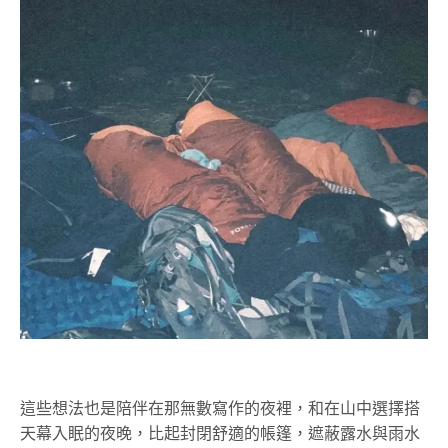
這些想法也是陪伴在那無數寫作的夜裡，和在山中選擇搭
天幕入眠的夜晚，比起封閉舒適的帳篷，遮蔽露水與雨水