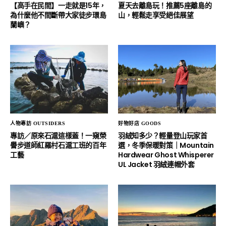
【高手在民間】一走就是15年，
夏天去離島玩！推薦5座離島的
為什麼他不間斷帶大家徒步環島
山，輕鬆走享受絕佳展望
蘭嶼？
人物專訪 OUTSIDERS
好物好店 GOODS
專訪／原來石滬這樣蓋！一窺榮
羽絨知多少？輕量登山玩家首
譽步道師紅羅村石滬工班的百年
選，冬季保暖對策｜Mountain
工藝
Hardwear Ghost Whisperer
UL Jacket 羽絨連帽外套