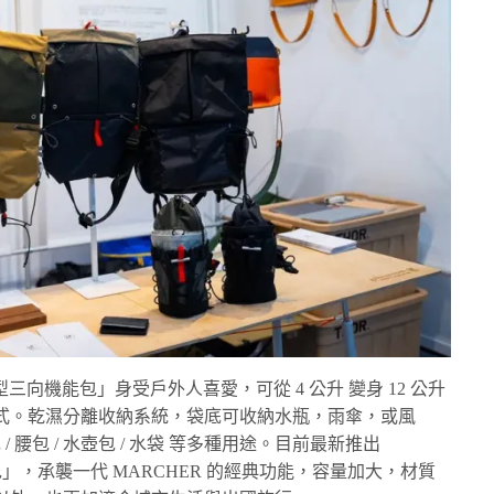
R 全型三向機能包」身受戶外人喜愛，可從 4 公升 變身 12 公升
 三種模式。乾濕分離收納系統，袋底可收納水瓶，雨傘，或風
 / 腰包 / 水壺包 / 水袋 等多種用途。目前最新推出
背包」，承襲一代 MARCHER 的經典功能，容量加大，材質