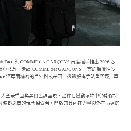
ace 與 COMME des GARÇONS 再度攜手推出 2026 春
念，延續 COMME des GARÇONS 一貫的顛覆性設
h Face 深厚而精密的戶外科技基因，透過解構手法重塑經典單
材以多人全景構圖與黑白色調呈現，詮釋在變動環境中仍能保持
與曠野之間的現代探索者，開啟兼具內在力量與外在表達的