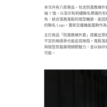
本次共有八款單品，包含防風教練外套
袖 T 恤，以及印有刺繡聯名標識的
色，結合落肩寬鬆的版型輪廓、能因
的聯名 Logo，重新定義機能服飾作
主打商品「防風教練外套」搭載出眾的 
不定的梅雨季也能從容無阻。寬鬆落
與版型剪裁展現細節魅力，並以絲印或
可能。