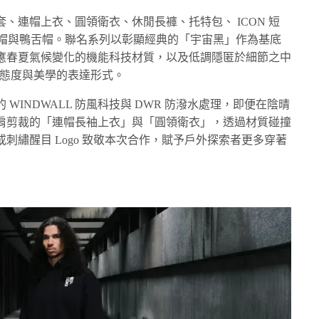
、連帽上衣、圓領衛衣、休閒長褲、托特包、 ICON 短
毛帽與鴨舌帽。聯名系列以彰顯經典的「宇宙黑」作為基底
應春夏氣候變化的機能科技材質，以及低調隱匿於細節之中
為態度與美學的表達形式。
WINDWALL 防風科技與 DWR 防潑水處理，即便在陰晴
肩剪裁的「連帽長袖上衣」與「圓領衛衣」，透過材質碰撞
刺繡醒目 Logo 致敬本次合作，賦予戶外探索者更多穿著