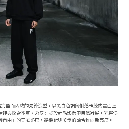
系列構建出完整而內斂的先鋒造型，以黑白色調與俐落幹練的畫面呈
精神與探索本質。落肩剪裁於靜態影像中自然舒展，完整傳
踐自由」的穿著態度，將機能與美學的融合推向新高度。