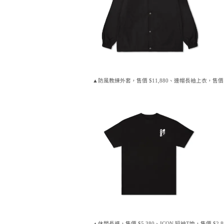
▲防風教練外套，售價 $11,880、連帽長袖上衣，售價 $
▲休閒長褲，售價 $5,380、ICON 短袖T恤，售價 $2,8