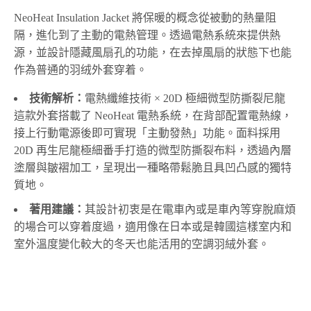
NeoHeat Insulation Jacket 將保暖的概念從被動的熱量阻
隔，進化到了主動的電熱管理。透過電熱系統來提供熱
源，並設計隱藏風扇孔的功能，在去掉風扇的狀態下也能
作為普通的羽绒外套穿着。
技術解析：
電熱纖維技術 × 20D 極細微型防撕裂尼龍
這款外套搭載了 NeoHeat 電熱系統，在背部配置電熱線，
接上行動電源後即可實現「主動發熱」功能。面料採用
20D 再生尼龍極細番手打造的微型防撕裂布料，透過內層
塗層與皺褶加工，呈現出一種略帶鬆脆且具凹凸感的獨特
質地。
著用建議：
其設計初衷是在電車內或是車內等穿脫麻煩
的場合可以穿着度過，適用像在日本或是韓國這樣室内和
室外溫度變化較大的冬天也能活用的空調羽絨外套。