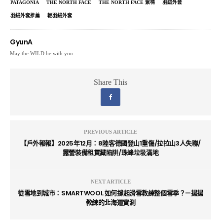
PATAGONIA
THE NORTH FACE
THE NORTH FACE 紫標
羽絨外套
羽絨外套推薦
輕羽絨外套
GyunA
May the WILD be with you.
Share This
PREVIOUS ARTICLE
【戶外報報】2025年12月：8陸客德國登山1重傷/拉拉山3人失聯/
露營裝備租賃藏陷阱/珠峰垃圾滿地
NEXT ARTICLE
從雪地到城市：SMARTWOOL 如何撐起滑雪教練整個雪季？—揚揚
教練的北海道實測