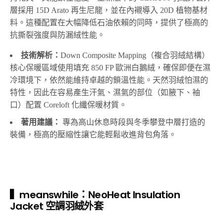
層採用 15D Arato 再生尼龍，並在內襯導入 20D 植物基材
料。這種配置在大幅降低石油依賴的同時，提供了極高的
抗撕裂強度與防漏絨性能。
技術解析：
Down Composite Mapping（複合羽絨結構）
核心保暖區域使用填充 850 FP 歐洲白鵝絨，確保即便在濕
冷環境下，依然能維持卓越的鎖溫性能。天然羽絨怕濕的
特性，因此在容易產生汗氣、濕氣的部位（如腋下、袖
口）配置 Coreloft 化纖保暖材質。
著用建議：
專為高山休息時段與冬季攀登中層打造的
裝備，極高的壓縮性讓它能輕鬆收進背包角落。
▍meanswhile：NeoHeat Insulation
Jacket 空調羽絨外套