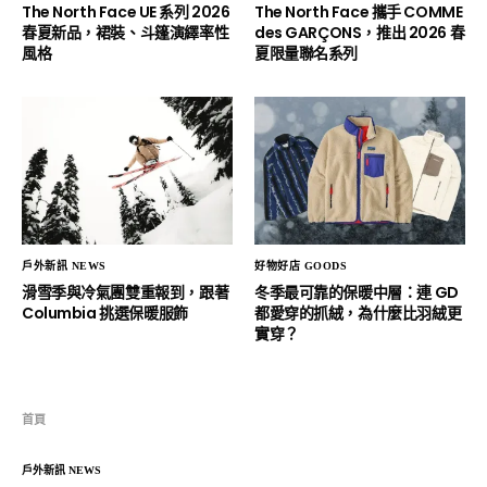
The North Face UE 系列 2026
The North Face 攜手 COMME
春夏新品，裙裝、斗篷演繹率性
des GARÇONS，推出 2026 春
風格
夏限量聯名系列
戶外新訊 NEWS
好物好店 GOODS
滑雪季與冷氣團雙重報到，跟著
冬季最可靠的保暖中層：連 GD
Columbia 挑選保暖服飾
都愛穿的抓絨，為什麼比羽絨更
實穿？
首頁
戶外新訊 NEWS