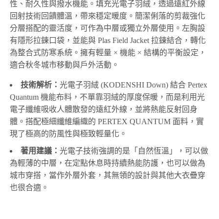
性、耐久性與撥水機能。填充光電子羽絨，透過遠紅外線
回射技術回饋體溫，帶來穩定暖度。簡潔俐落的剪裁強化
分層搭配的靈活度，可作為中層或獨立外層使用。左胸設
有隱形拉鍊口袋，並能與 Plas Field Jacket 拉鍊結合，轉化
為整合式防寒系統。擁有輕量 × 機能 × 結構的平衡設定，
適合秋冬城市移動與戶外活動。
技術解析：
光電子羽絨 (KODENSHI Down) 結合 Pertex
Quantum 機能布料，不單靠羽絨的厚度保暖，而是利用光
電子纖維吸收人體散發的遠紅外線，並將熱能反射回身
體。搭配極細纖維編織的 PERTEX QUANTUM 面料，實
現了極高的防風性與極致輕量化。
著用建議：
光電子技術強調的是「自然恆溫」，可以做
為輕薄的中層，在定點休息時持續熱能防護，也可以做為
城市穿搭，當作外層外套，其無領的設計與其他大衣疊穿
也很合適。