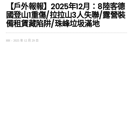
【戶外報報】2025年12月：8陸客德
國登山1重傷/拉拉山3人失聯/露營裝
備租賃藏陷阱/珠峰垃圾滿地
HH
2025 年 12 月 29 日
▎8 名年輕陸客穿球鞋登險峻高山，1 人重
傷送醫