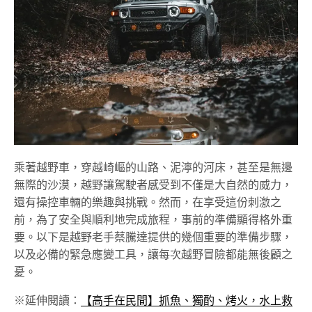
乘著越野車，穿越崎嶇的山路、泥濘的河床，甚至是無邊
無際的沙漠，越野讓駕駛者感受到不僅是大自然的威力，
還有操控車輛的樂趣與挑戰。然而，在享受這份刺激之
前，為了安全與順利地完成旅程，事前的準備顯得格外重
要。以下是越野老手蔡騰達提供的幾個重要的準備步驟，
以及必備的緊急應變工具，讓每次越野冒險都能無後顧之
憂。
※延伸閱讀：
【高手在民間】抓魚、獨酌、烤火，水上救