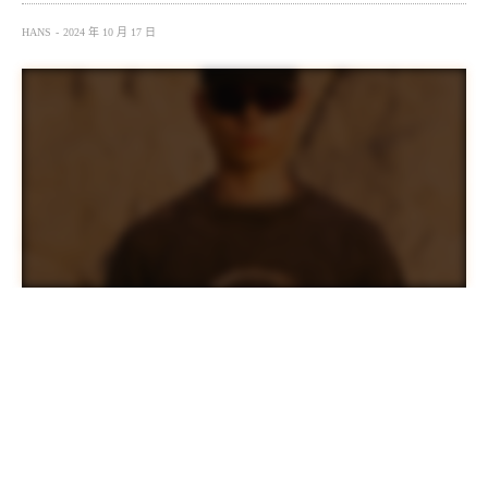
HANS
2024 年 10 月 17 日
Oakley 與 Satisfy 四度聯手，推出最新秋冬系列，這次的合
作將創新太陽眼鏡與高機能服飾結合，為現代冒險家提供
無與倫比的戶外體驗。這個系列象徵 Oakley 經典傳承與
SATISFY 前衛設計的完美融合，打造出「
Equipment for
our World
」，讓你無論在任何地形、場域都能享受最佳舒