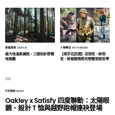
景點探索 CHECK
人物專訪 OUTSIDERS
被大地溫柔擁抱，三個松針野營
【高手在民間】活到老、帥到
地推薦
老，帥氣輕熟男的野營穿搭哲學
首頁
戶外新訊 NEWS
Oakley x Satisfy 四度聯動：太陽眼
鏡、設計 T 恤與越野跑帽連袂登場