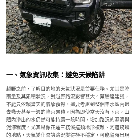
一、氣象資訊收集：避免天候陷阱
越野之前，了解目的地的天氣狀況是首要任務。尤其是降
雨量及其累積狀況，對越野路況影響甚大。蔡騰達建議，
不能只依賴當天的氣象預報，還要考慮到整個集水區內過
去幾天甚至一週的降雨累積。因為即使當天沒有下雨，山
體內滲出的水仍然可能持續一段時間，增加路況的濕滑與
泥濘程度。尤其是像花蓮三棧溪這類地形複雜、河道蜿蜒
的地點，天氣變化會讓路況變得極不穩定，可能隨時出現