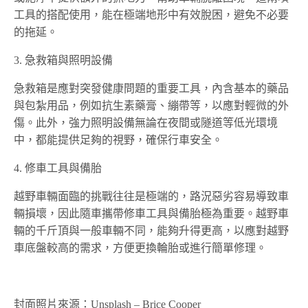
工具的搭配使用，能在極端地形中有效脫困，避免不必要
的拖延。
3. 急救箱與照明設備
急救箱是應對突發健康問題的重要工具，內含基本的藥品
與包紮用品，例如抗生素藥膏、繃帶等，以應對輕微的外
傷。此外，強力照明設備無論在夜間或隧道等低光環境
中，都能提供足夠的視野，確保行車安全。
4. 修車工具與備胎
越野車輛面臨的挑戰往往是極端的，路況惡劣容易導致車
輛損壞，因此隨車攜帶修車工具與備胎極為重要。越野車
輛的千斤頂與一般車輛不同，能夠升得更高，以應對越野
車底盤較高的需求，方便更換輪胎或進行簡單修理。
封面照片來源：Unsplash – Brice Cooper