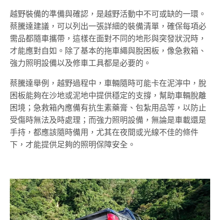
越野裝備的準備與確認，是越野活動中不可或缺的一環。
蔡騰達建議，可以列出一張詳細的裝備清單，確保每項必
需品都隨車攜帶，這樣在面對不同的地形與突發狀況時，
才能應對自如。除了基本的拖車繩與脫困板，像急救箱、
強力照明設備以及修車工具都是必要的。
蔡騰達舉例，越野過程中，車輛隨時可能卡在泥濘中，脫
困板能夠在沙地或泥地中提供穩定的支撐，幫助車輛脫離
困境；急救箱內應備有抗生素藥膏、包紮用品等，以防止
受傷時無法及時處理；而強力照明設備，無論是車載還是
手持，都應該隨時備用，尤其在夜間或光線不佳的條件
下，才能提供足夠的照明保障安全。