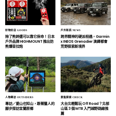
好物好店 GOODS
戶外新訊 NEWS
除了熊鈴還可以靠它保命！日本
跨界精神的硬派相遇，Garmin
戶外品牌 HIGHMOUNT 推出防
x INEOS Grenadier 演繹都會
熊爆音拉炮
荒野探索新境界
人物專訪 OUTSIDERS
景點探索 CHECK
專訪／愛山也知山，跟著獵人的
大台北輕鬆玩 Off Road？北部
腳步探訪宜蘭原鄉
山區 3 個 MTB 入門越野路線推
薦