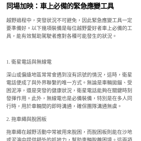
同場加映：車上必備的緊急應變工具
越野過程中，突發狀況不可避免，因此緊急應變工具一定
要準備好。以下幾項裝備是每位越野愛好者車上必備的工
具，能有效幫助駕駛者應對各種可能發生的狀況。
1. 衛星電話與無線電
深山或偏遠地區常常會遇到沒有訊號的情況，這時，衛星
電話便成了與外界聯繫的唯一方式。無論是車輛拋錨、受
困泥濘，還是突發的健康狀況，衛星電話能夠在關鍵時刻
發揮作用。此外，無線電也是必備裝備，特別是在多人同
行時，用於車輛間的即時溝通，確保團隊溝通無虞。
2. 拖車繩與脫困板
拖車繩在越野活動中常被用來脫困，而脫困板則能在沙地
或泥濘中提供額外的抓地力，幫助車輛脫離困境。這兩項