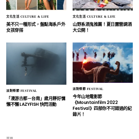
文化生活 CULTURE & LIFE
文化生活 CULTURE & LIFE
美不只一種形式，盤點海系戶外
山野系酒鬼推薦！夏日露營調酒
女孩穿搭
大公開！
派對祭節 FESTIVAL
派對祭節 FESTIVAL
今年山地電影節
「漫游古都－台南」歲月靜好慵
《Mountainfilm 2022
懶不懶 LAZYFISH 快閃活動
Festival》四部你不可錯過的紀
錄片！
首頁