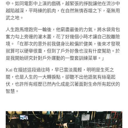
中。如同電影中上演的戲碼，越緊張的掙脫讓他在流沙中
越陷越深，平時練的肌肉，在自然無情吞噬之下，毫無用
武之地。
人生跑馬燈跑完一輪後，他窮盡最後的力氣，將水袋背包
奮力勾上旁邊的灌木叢，花了好幾個小時才讓自己脫離險
境。「在那次的意外前我健身比較偏於健美，後來才發現
就算可以硬舉很重，但到了戶外好像也沒有什麼幫助。於
是我開始研究針對戶外運動的一整套訓練菜單。」
Kai 在描述這段過往時，早已雲淡風輕，明明是生死之
關，也是人生的一大轉捩點，卻聽不出他語氣有絲毫起
伏，也許所有經歷已然內化成能沉著面對生命所有起伏的
智慧。