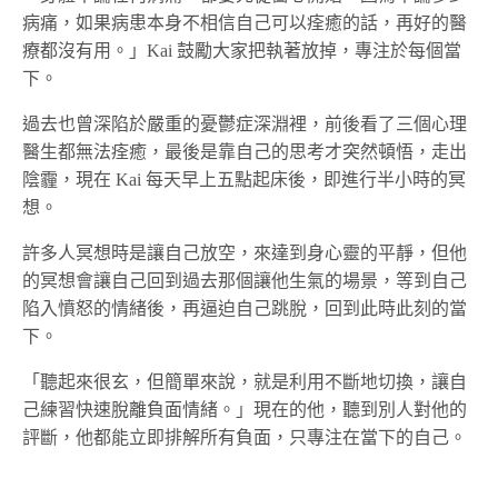
病痛，如果病患本身不相信自己可以痊癒的話，再好的醫
療都沒有用。」Kai 鼓勵大家把執著放掉，專注於每個當
下。
過去也曾深陷於嚴重的憂鬱症深淵裡，前後看了三個心理
醫生都無法痊癒，最後是靠自己的思考才突然頓悟，走出
陰霾，現在 Kai 每天早上五點起床後，即進行半小時的冥
想。
許多人冥想時是讓自己放空，來達到身心靈的平靜，但他
的冥想會讓自己回到過去那個讓他生氣的場景，等到自己
陷入憤怒的情緒後，再逼迫自己跳脫，回到此時此刻的當
下。
「聽起來很玄，但簡單來說，就是利用不斷地切換，讓自
己練習快速脫離負面情緒。」現在的他，聽到別人對他的
評斷，他都能立即排解所有負面，只專注在當下的自己。