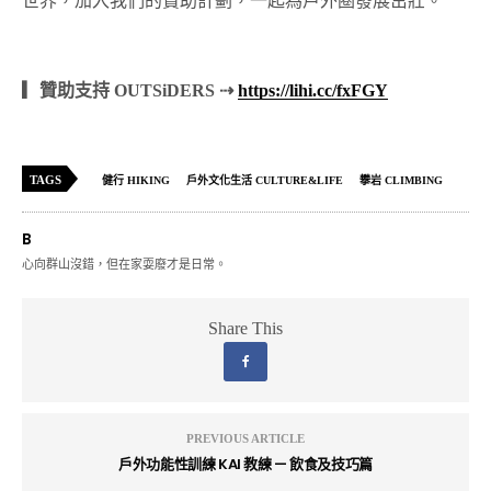
世界，加入我們的贊助計劃，一起為戶外圈發展茁壯。
▎贊助支持 OUTSiDERS ⇢
https://lihi.cc/fxFGY
TAGS
健行 HIKING
戶外文化生活 CULTURE&LIFE
攀岩 CLIMBING
B
心向群山沒錯，但在家耍廢才是日常。
Share This
PREVIOUS ARTICLE
戶外功能性訓練 KAI 教練 — 飲食及技巧篇