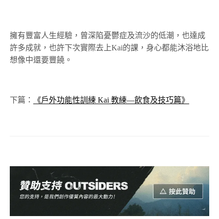
擁有豐富人生經驗，曾深陷憂鬱症及流沙的低潮，也達成
許多成就，也許下次實際去上Kai的課，身心都能沐浴地比
想像中還要豐饒。
下篇：
《戶外功能性訓練 Kai 教練—飲食及技巧篇》