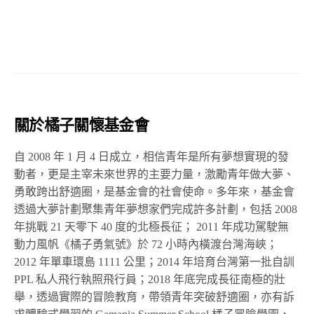
關於橘子關懷基金會
自
2008
年
1
月
4
日成立，相信青年是所有夢想實現的發
動者，更是主宰未來世界的主要力量，激勵青年做大夢、
勇敢跨出舒適圈，是基金會的社會使命。多年來，基金會
透過大夢計劃聚集青年夢想家們完成許多計劃，包括
2008
年挑戰
21
天零下
40
度的北極長征；
2011
年成功駕駛無
動力風帆《橘子勇氣號》於
72
小時內橫渡台灣海峽；
2012
年單車環島
1111
公里；
2014
年培育台灣第一批自訓
PPL
私人飛行執照飛行員；
2018
年底完成長征南極的壯
舉，透過實際的冒險教育，帶領青年突破舒適圈，亦有訴