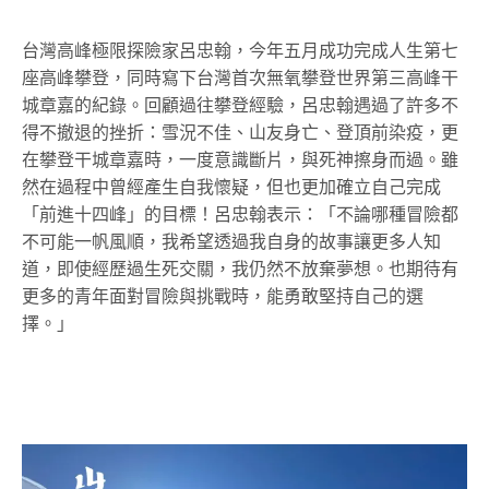
台灣高峰極限探險家呂忠翰，今年五月成功完成人生第七
座高峰攀登，同時寫下台灣首次無氧攀登世界第三高峰干
城章嘉的紀錄。回顧過往攀登經驗，呂忠翰遇過了許多不
得不撤退的挫折：雪況不佳、山友身亡、登頂前染疫，更
在攀登干城章嘉時，一度意識斷片，與死神擦身而過。雖
然在過程中曾經產生自我懷疑，但也更加確立自己完成
「前進十四峰」的目標！呂忠翰表示：「不論哪種冒險都
不可能一帆風順，我希望透過我自身的故事讓更多人知
道，即使經歷過生死交關，我仍然不放棄夢想。也期待有
更多的青年面對冒險與挑戰時，能勇敢堅持自己的選
擇。」