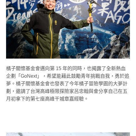
橘子關懷基金會邁向第 15 年的同時，也揭露了全新熱血
企劃「GoNext」，希望能藉此鼓勵青年挑戰自我，勇於追
夢。橘子關懷基金會也發表了今年橘子冒險學園的大夢計
劃，邀請了台灣高峰極限探險家呂忠翰與會分享自己在五
月初拿下的第七座高峰干城章嘉經驗。