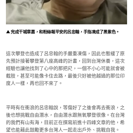
▲ 完成干城章嘉，和粉絲報平安的呂忠翰，手指凍成了黑紫色。
這次攀登也造成了呂忠翰的手嚴重凍傷，因此也暫緩了原
先預計接著攀登第八座高峰的計畫，回到台灣休養，這次
經驗也讓他找到了心中的那把尺，一個不小心可能就會被
截肢，甚至可能像卡住去路，最後只好被他越過的那位印
度人一樣，再也回不來了。
平時有在衝浪的呂忠翰說，等傷好了之後會再去衝浪，之
後也想挑戰自由潛水，自由潛水跟無氧攀登很像。在台灣
的我們有山有海，目前正在撰寫前進十四峰文章的他，希
望也能藉此鼓勵更多台灣人一起走出戶外、挑戰自我
。