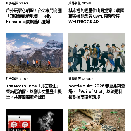
戶外新訊 NEWS
戶外新訊 NEWS
戶外玩家必朝聖！台北東門商圈
城市裡的輕量化山野提案：韓國
「頂級機能新地標」Helly
頂尖機能品牌 CAYL 限時登陸
Hansen 首間旗艦店登場
WHITEROCK A13
戶外新訊 NEWS
好物好店 GOODS
The North Face「北面登山」
nozzle quiz® 2026 春夏系列登
集結尼泊爾，以腳步丈量登山殿
場，「Veil of Mist」以流動科
堂，共襄國際聖母峰日
技對抗高濕熱環境