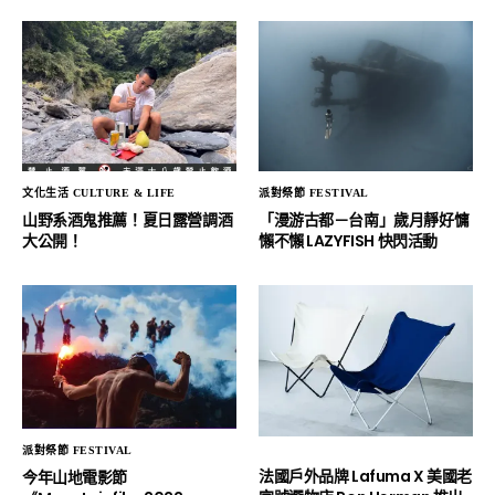
文化生活 CULTURE & LIFE
派對祭節 FESTIVAL
山野系酒鬼推薦！夏日露營調酒
「漫游古都－台南」歲月靜好慵
大公開！
懶不懶 LAZYFISH 快閃活動
派對祭節 FESTIVAL
法國戶外品牌 Lafuma X 美國老
今年山地電影節