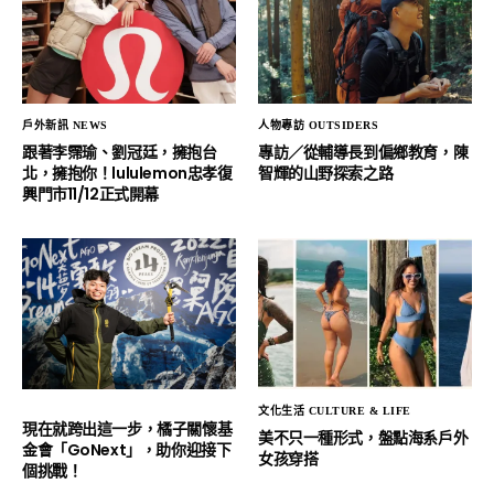
戶外新訊 NEWS
人物專訪 OUTSIDERS
跟著李霈瑜、劉冠廷，擁抱台
專訪／從輔導長到偏鄉教育，陳
北，擁抱你！lululemon忠孝復
智輝的山野探索之路
興門市11/12正式開幕
文化生活 CULTURE & LIFE
現在就跨出這一步，橘子關懷基
美不只一種形式，盤點海系戶外
金會「GoNext」，助你迎接下
女孩穿搭
個挑戰！