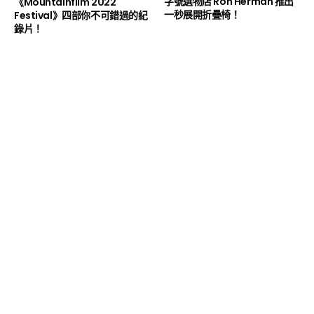
字號選物店 Ron Herman 推出
《Mountainfilm 2022
一秒展開折疊椅！
Festival》四部你不可錯過的紀
錄片！
首頁
人物專訪 OUTSIDERS
全力衝向終點，腎上腺素的迷人魅力
ft. 侯以理、Rab
GYUNA
2022 年 7 月 5 日