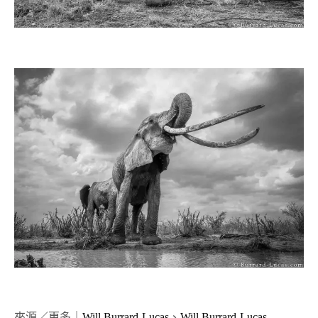
來源／更多｜
Will Burrard-Lucas
、
Will Burrard-Lucas