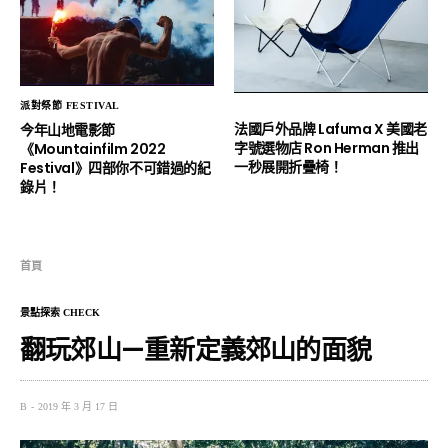
派對祭節 FESTIVAL
法國戶外品牌 Lafuma X 美國老
今年山地電影節
字號選物店 Ron Herman 推出
《Mountainfilm 2022
一秒展開折疊椅！
Festival》四部你不可錯過的紀
錄片！
首頁
景點探索 CHECK
翻玩郊山—重新定義郊山的面貌
B
2019 年 3 月 17 日