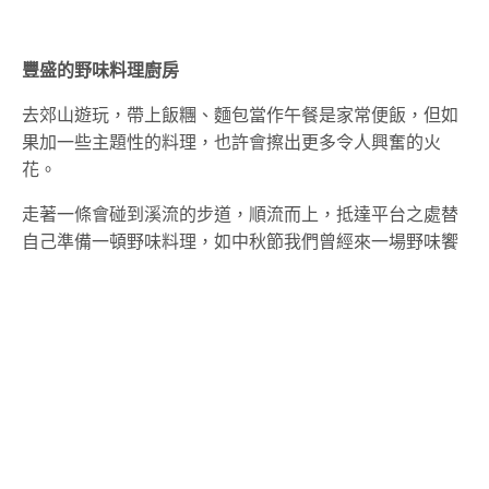
豐盛的野味料理廚房
去郊山遊玩，帶上飯糰、麵包當作午餐是家常便飯，但如
果加一些主題性的料理，也許會擦出更多令人興奮的火
花。
走著一條會碰到溪流的步道，順流而上，抵達平台之處替
自己準備一頓野味料理，如中秋節我們曾經來一場野味饗
宴。