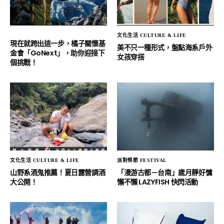
文化生活 CULTURE & LIFE
現在就跨出這一步，橘子關懷基
美不只一種形式，盤點海系戶外
金會「GoNext」，助你迎接下
女孩穿搭
個挑戰！
文化生活 CULTURE & LIFE
派對祭節 FESTIVAL
山野系酒鬼推薦！夏日露營調酒
「漫游古都－台南」歲月靜好慵
大公開！
懶不懶 LAZYFISH 快閃活動