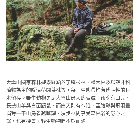
大雪山國家森林遊樂區涵蓋了鐵杉林、檜木林及以殼斗科
植物為主的暖溫帶闊葉林等，每一生態帶均有代表性的巨
木留存。野生動物更是大雪山最大的寶藏：夜晚有山羌、
長鬃山羊與白面鼯鼠，而白天則有帝雉、藍腹鷴與冠羽畫
眉等一干山鳥雀越跳耀，漫步林間享受森林浴的舒心之
餘，也有機會與野生動物們不期而遇！