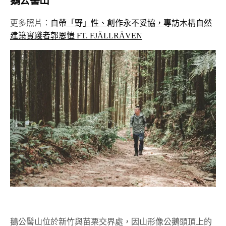
鵝公髻山
更多照片：
自帶「野」性、創作永不妥協，專訪木構自然
建築實踐者郭恩愷 FT. FJÄLLRÄVEN
鵝公髻山位於新竹與苗栗交界處，因山形像公鵝頭頂上的