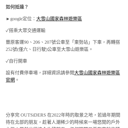
如何抵達？
►google定位：
大雪山國家森林遊樂區
✓搭乘大眾交通運輸
豐原客運90、206、207號公車至「東勢站」下車，再轉搭
252號(僅六、日行駛)公車至大雪山遊樂區。
✓自行開車
設有付費停車場，詳細資訊請參閱
大雪山國家森林遊樂區
官網
。
分享完 OUTSiDERS 在2022年時的取景之地，若過年期間
待在北部的朋友，趁著人潮稀少的時候來一場悠閒的戶外