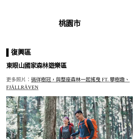
桃園市
▌復興區
東眼山國家森林遊樂區
更多照片：
徜徉樹冠，與整座森林一起搖曳 FT. 攀樹趣、
FJÄLLRÄVEN