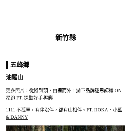
新竹縣
▌
五峰鄉
油羅山
更多照片：
從腳到頭，由裡而外，拋下品牌迷思認識 ON
昂跑 FT. 探勘好手-翔翔
1111 不孤單，有伴沒伴，都有山相伴。FT. HOKA、小藍
& DANNY