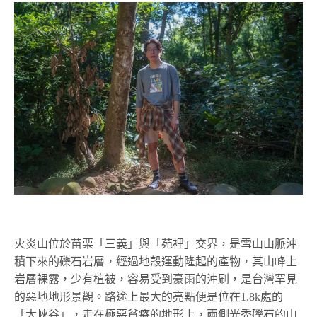
火炎山位於苗栗「三義」與「苑裡」交界，是雪山山脈沖
積下來的礫石岩層，經過地殼運動隆起的產物，其山峰上
岩層裸露，少有植被，容易受到豪雨的沖刷，是台灣罕見
的惡地地形景觀。路途上最大的亮點便是位在1.8k處的
「大峽谷」，走在極惡貧瘠的地形上，兩側光禿礫石的山