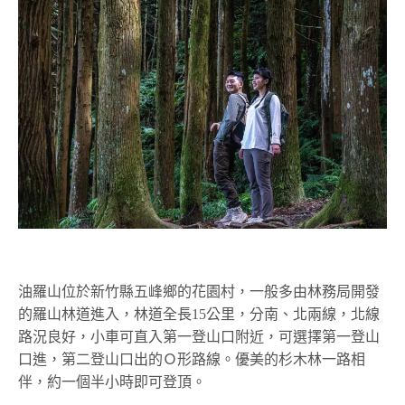
油羅山位於新竹縣五峰鄉的花園村，一般多由林務局開發
的羅山林道進入，林道全長15公里，分南、北兩線，北線
路況良好，小車可直入第一登山口附近，可選擇第一登山
口進，第二登山口出的Ｏ形路線。優美的杉木林一路相
伴，約一個半小時即可登頂。