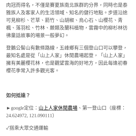
肉冠而得名，不僅是賽夏族南北族群的分界，同時也是泰
雅族人及客家人的生活領域、知名的健行地點。步道沿途
可見柳杉、芒草、箭竹、山胡椒、烏心石、山櫻花、青
楓、落羽松、竹林、蕨類及蘭科植物，雲霧中的柳杉林彷
彿童話故事的場景一般夢幻。
登鵝公髻山有數條路線，五峰鄉有三個登山口可以攀登，
最知名處是從「山上人家」休閒農場起登，「山上人家」
擁有美麗櫻花林，也是觀望雲海的好地方，因此每逢初春
櫻花季常入許多觀光客。
如何抵達？
►google定位：
山上人家休閒農場
、第一登山口（座標：
24.624972, 121.090111）
✓搭乘大眾交通運輸