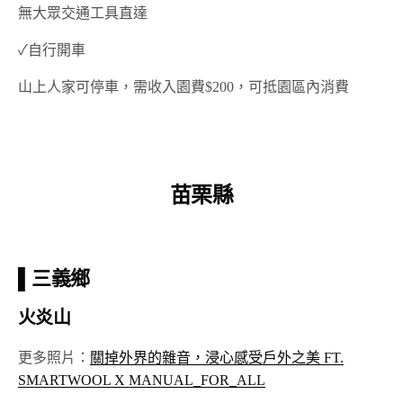
無大眾交通工具直達
✓自行開車
山上人家可停車，需收入園費$200，可抵園區內消費
苗栗縣
▌
三義鄉
火炎山
更多照片：
關掉外界的雜音，浸心感受戶外之美 FT.
SMARTWOOL X MANUAL_FOR_ALL