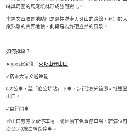
峰與周圍的馬尾松林形成強烈對比。
本篇文章取景地點則是選擇逆走火炎山的路線，有別於大
家熟悉的荒野地貌，此段是為綠硬盎然的風景。
如何抵達？
►google定位：
火炎山登山口
✓搭乘大眾交通運輸
839公車，至「伯公坑站」下車，步行約5分鐘即可抵達登
山口。
✓自行開車
登山口旁有收費停車場，或是橋下免費停車場，若滿位可
沿台140線白線區停車。