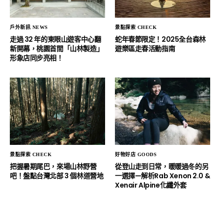
戶外新訊 NEWS
景點探索 CHECK
走過 32 年的東眼山遊客中心翻
蛇年春節限定！2025全台森林
新開幕，桃園首間「山林製造」
遊樂區走春活動指南
形象店同步亮相！
景點探索 CHECK
好物好店 GOODS
把握暑期尾巴，來場山林野營
從登山走到日常，暖暖過冬的另
吧！盤點台灣北部 3 個林道營地
一選擇—解析Rab Xenon 2.0 &
Xenair Alpine化纖外套