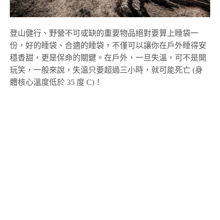
登山健行、野營不可或缺的重要物品絕對要算上睡袋一
份，好的睡袋、合適的睡袋，不僅可以讓你在戶外睡得安
穩香甜，更是保命的關鍵。在戶外，一旦失溫，可不是開
玩笑，一般來說，失溫只要超過三小時，就可能死亡 (身
體核心溫度低於 35 度 C)！
說到死亡當然是嚴重了些，不過有些人或許會有睡袋不夠
保暖，以至於睡到冷醒的不舒服感覺吧？或甚至睡袋太
暖，而熱到出汗，甚至想要脫掉睡袋，也導致整晚睡得很
不好。
本文從幾個挑選面向，跟大家說明如何挑選一只合適自
己、搭配環境與氣溫的睡袋。只要按照我們的挑選步驟，
你就能選到最適合的睡袋囉！（以下皆以羽絨睡袋說明）