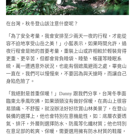
在台灣，秋冬登山該注意什麼呢？
「為了安全考量，我會安排至少兩天一夜的行程，才能從
容不迫地享受山岳之美！」小藍表示，如果時間允許，過
夜行程會是她的首要考量，重裝上山或許相較於輕裝背得
更重、更辛苦，但都會背負睡袋、睡墊、帳篷等睡眠系
統，萬一遭遇意外狀況，也能有個遮風避雨之處，畢竟山
一直在，我們可以慢慢來，不要因為與天搶時，而讓自己
身陷危險了。
「我絕對是首重保暖！」Danny 跟我們分享，台灣冬季面
臨東北季風吹拂，如果頭頸沒有做好保暖，在高山上很容
易頭痛、不舒服，就沒辦法好好欣賞山林美景了，在登山
裝備的選擇上，他也會特別在意機能性，如：底層衣要透
氣、排汗，外層則選擇防水、防風等化纖材質；他也特別
在意足部的乾爽、保暖，需要選用擁有防水材質的鞋履，