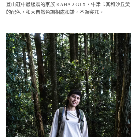
登山鞋中最緩震的家族 KAHA 2 GTX，牛津卡其和沙丘黃
的配色，和大自然色調相處和諧，不顯突兀。