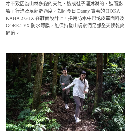
才不致因為山林多變的天氣，造成鞋子溼淋淋的，進而影
響了行進及足部舒適度，如同今日 Danny 實著的 HOKA
KAHA 2 GTX 在鞋面設計上，採用防水牛巴戈皮革面料及
GORE-TEX 防水薄膜，能保持登山玩家們足部全天候乾爽
舒適。