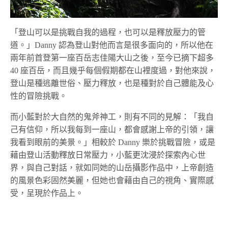
「登山可以是挑戰自我的過程，也可以是釋放壓力的管
道。」Danny 認為登山對他而言是很多面向的，所以他在
兩年前首登第一座百岳志佳陽大山之後，至今已摘下超多
40 座百岳，而且幾乎每個假期都在山裡度過，對他來說，
登山是種逃離世俗、壓力釋放，也是種對於自己體能及心
性的冒險挑戰。
而小藍對於大自然的鬼斧神工，則有不同的見解：「我自
己有信仰，所以我每到一座山，都會感謝上帝的引領，讓
我看到眼前的美景。」相較於 Danny 樂於挑戰冒險，或是
藉由登山活動釋放日常壓力，小藍更沈浸於探索內心世
界，與自己對話，就如同她的山岳攝影作品中，上帝創造
的風景色彩固然美麗，但她也會藉由自己的視角、實際感
受，呈現於作品上。