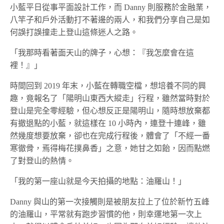
小藍平日從事平面設計工作，而 Danny 則服務於金融業，
八竿子和戶外活動打不著邊的兩人，和我們分享自己是如
何誤打誤撞走上登山這條迷人之路。
「我那時看著面天山的牌子，心想：『我怎麼會在這
裡！』」
時間回到 2019 年末，小藍在轉職空檔，想培養不同的興
趣，竟報名了「陽明山東西大縱走」行程，雖然當時對於
登山是完全零經驗，但心想
反正是陽明山，隨時想放棄都
有撤退點的小藍
，就這樣在 10 小時內，連登
十連峰，雖
然幾度想要放棄，卻也在完成行程後，體會了「
不經一番
寒徹骨，焉得梅花撲鼻香
」之意，她甘之如飴，因而點燃
了對登山的熱情。
「我的第一座山就是今天拍攝的地點：油羅山！」
Danny 與山的第一次接觸則是被朋友拉上了位於新竹五峰
的油羅山，平常就有跑步習慣的他，則幸運地第一次上