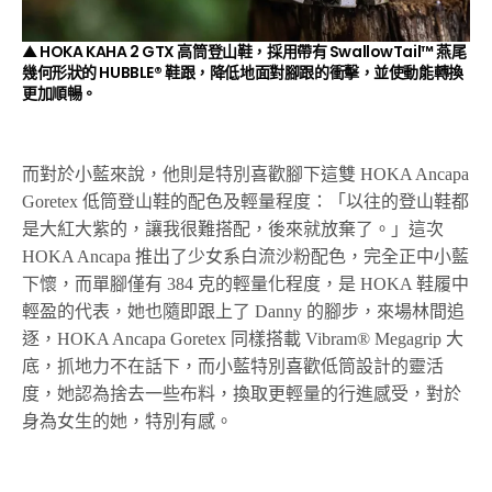
▲ HOKA KAHA 2 GTX 高筒登山鞋，採用帶有
SwallowTail™
燕尾
幾何形狀的
HUBBLE®
鞋跟，降低地面對腳跟的衝擊，並使動能轉換
更加順暢。
而對於小藍來說，他則是特別喜歡腳下這雙 HOKA Ancapa
Goretex 低筒登山鞋的配色及輕量程度：「以往的登山鞋都
是大紅大紫的，讓我很難搭配，後來就放棄了。」這次
HOKA Ancapa 推出了少女系白流沙粉配色，完全正中小藍
下懷，而單腳僅有 384 克的輕量化程度，是 HOKA 鞋履中
輕盈的代表，她也隨即跟上了 Danny 的腳步，來場林間追
逐，HOKA Ancapa Goretex 同樣搭載 Vibram® Megagrip 大
底，抓地力不在話下，而小藍特別喜歡低筒設計的靈活
度，她認為捨去一些布料，換取更輕量的行進感受，對於
身為女生的她，特別有感。