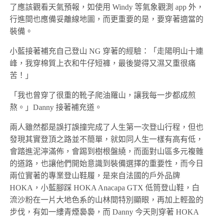
了應該觀看天氣預報，如使用 Windy 等氣象觀測 app 外，
行進間也應備妥離線地圖，而更重要的是，要穿著適當的
裝備。
小藍接著補充自己登山 NG 穿著的經驗：「走陽明山十連
峰，我穿棉質上衣和牛仔短褲，最後變得又濕又重很痛
苦！」
「我也曾穿了很重的靴子爬油羅山，讓我每一步都成煎
熬。」Danny 接著補充道。
兩人雖然都是誤打誤撞完成了人生第一次登山行程，但也
發現其實登頂之路並不簡單，就如同人生一樣有高有低，
會踏進泥濘滿佈，會踢到樹根盤繞，而面對山區多元複雜
的道路，也讓他們開始意識到裝備選擇的重要性，而今日
兩位實著的專業登山鞋履，是來自法國的戶外品牌
HOKA，小藍腳踩 HOKA Anacapa GTX 低筒登山鞋，白
流沙粉在一片大地色系的山林間特別顯眼，再加上輕盈的
步伐，有如一縷青煙裊裊，而 Danny 今天則穿著 HOKA