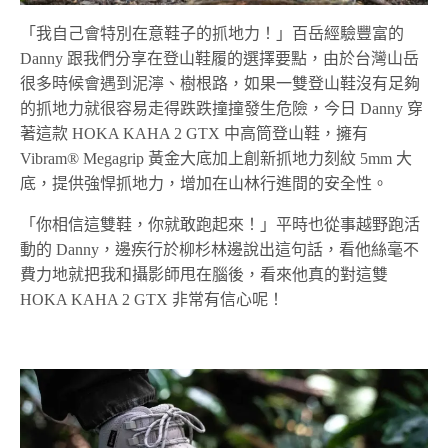
「我自己會特別在意鞋子的抓地力！」百岳經驗豐富的
Danny 跟我們分享在登山鞋履的選擇要點，由於台灣山岳
很多時候會遇到泥濘、樹根路，如果一雙登山鞋沒有足夠
的抓地力就很容易走得跌跌撞撞發生危險，今日 Danny 穿
著這款 HOKA KAHA 2 GTX 中高筒登山鞋，擁有
Vibram® Megagrip 黃金大底加上創新抓地力刻紋 5mm 大
底，提供強悍抓地力，增加在山林行進間的安全性。
「你相信這雙鞋，你就敢跑起來！」平時也從事越野跑活
動的 Danny，邊疾行於柳杉林邊說出這句話，看他絲毫不
費力地就把我和攝影師甩在腦後，看來他真的對這雙
HOKA KAHA 2 GTX 非常有信心呢！