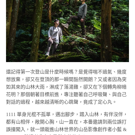
還記得第一次登山是什麼時候嗎？是覺得喘不過氣、幾度
想放棄，卻又在登頂的那一瞬間豁然開朗？又或者因為突
如其來的山林大雨，淋成了落湯雞，卻又在下個轉角柳暗
花明？那個朝著目標前進，專注聽著自己呼吸聲、與自己
對話的過程，越來越清晰的心跳聲，竟成了定心丸。
1111 單身光棍不孤單，邁出腳步，踏入山林，有伴沒伴，
都有山相伴，敞開心胸，山一直在，本番邀請到兩位誤打
誤撞闖入，就一頭栽進山林世界的山岳影像創作者小藍 &