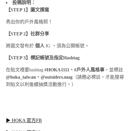
投稿說明：
【
STEP 1
】圖文撰寫
秀出你的
戶外風格照！
【
STEP 2
】社群分享
將圖文發布於
個人
IG
，須為公開帳號。
【
STEP 3
】標記帳號及指定
Hashtag
在貼文裡要
hashtag
#HOKA1111
、
#
戶外人風格事
，並標註
@hoka_taiwan
、
@outsiders.mag
（請務必標註，才能搜尋
到貼文以利後續抽獎活動進行。）
▶ HOKA 官方FB