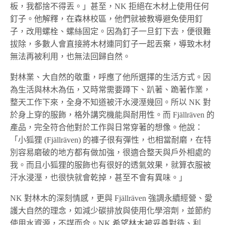
板，我都捨不得丟。」甚至，NK 拒絕在木材上使用任何
釘子。他解釋，在森林校區，他們就被教導避免使用釘
子，改用螺栓、螺絲固定。因為釘子一旦釘下去，便很難
拔除，多數人會直接將木材連同釘子一起丟棄，導致木材
無法再被利用，也無法回歸自然。
對林業、大自然的敬重，呼應了他所選擇的生活方式。因
為生活與林木為伍，又時常需要蹲下、趴著、跪著作業，
整天工作下來，全身不知道被汗水浸溼幾回。所以 NK 對
於身上穿的服飾，格外講究機能與耐用性。而 Fjällräven 的
產品，完全符合他對於工作與日常穿著的想像。他說：
「小狐狸 (Fjällräven) 的褲子很有彈性，也相當耐磨，在特
別容易磨破的地方都有做加強，很適合整天與戶外相處的
我。而且小狐狸的服飾也有很好的透氣效果，就算衣服被
汗水浸溼，也很快就會乾掉，甚至不會有異味。」
NK 對林木的深刻情感，更與 Fjällräven 強調永續經營、愛
護大自然的理念，如減少碳排放與使用化學溶劑，並節約
使用水資源，不謀而合。NK 希望林木被妥善對待、利