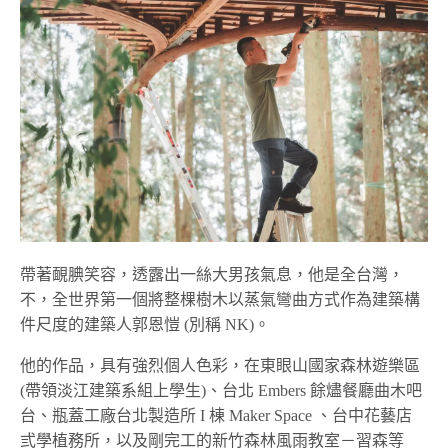
帶著靦腆笑容，透露出一絲大男孩氣息，他是全台灣，
不，全世界第一個將整棵樹木以蒸氣彎曲方式作為建築構
件尺度的建築人郭恩愷 (別稱 NK)。
他的作品，具有強烈個人色彩，在東眼山國家森林遊樂區
(帶領淡江建築系組上學生)、台北 Embers 餘燼餐廳曲木吧
台、瓶蓋工廠台北製造所 I 棟 Maker Space 、台中花藝店
弎學植務所，以及剛完工的新竹森林風雨教室－習森等