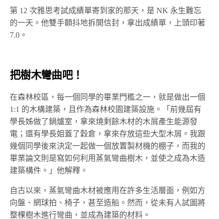
第 12 次雅思考試成績單寄到家的那天，是 NK 永生難忘
的一天。他雙手顫抖地拆開信封，拿出成績單，上頭印著
7.0。
把樹木彎曲吧！
在森林校區，每一個同學的畢業門檻之一，就是做出一個
1:1 的木構建築，且作為森林校園建築設施。「前幾屆有
學長姊做了鍋爐室，拿來燒剩餘木材的木屑產生能源發
電；還有學長姐蓋了穀倉，拿來存放這些大型木屑。我跟
幾個同學後來決定一起做一個放置製材機的棚子，而我的
畢業論文則是寫如何利用蒸氣彎曲樹木，並使之成為木造
建築構件。」他解釋。
自古以來，蒸氣彎曲木材被應用在許多生活層面，例如方
向盤、網球拍、椅子，甚至造船。然而，從未有人試圖將
整棵樹木進行彎曲，並成為建築的材料。