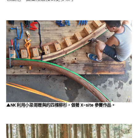
▲NK 利用小梁哥贈與的四棵柳杉，做著 X-site 參賽作品。