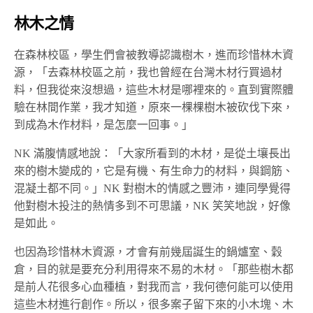
林木之情
在森林校區，學生們會被教導認識樹木，進而珍惜林木資
源，「去森林校區之前，我也曾經在台灣木材行買過材
料，但我從來沒想過，這些木材是哪裡來的。直到實際體
驗在林間作業，我才知道，原來一棵棵樹木被砍伐下來，
到成為木作材料，是怎麼一回事。」
NK 滿腹情感地說：「大家所看到的木材，是從土壤長出
來的樹木變成的，它是有機、有生命力的材料，與鋼筋、
混凝土都不同。」NK 對樹木的情感之豐沛，連同學覺得
他對樹木投注的熱情多到不可思議，NK 笑笑地說，好像
是如此。
也因為珍惜林木資源，才會有前幾屆誕生的鍋爐室、穀
倉，目的就是要充分利用得來不易的木材。「那些樹木都
是前人花很多心血種植，對我而言，我何德何能可以使用
這些木材進行創作。所以，很多案子留下來的小木塊、木