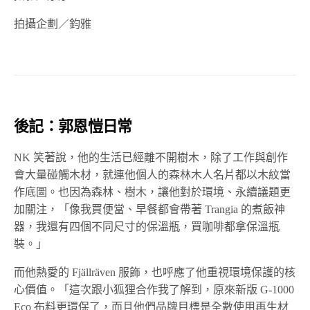
拍攝企劃／鈞雅
後記：郭恩愷日常
NK 笑著說，他的生活已經離不開樹木，除了工作與創作
會大量碰觸木材，就連他個人的森林木人名片都以木紋當
作底圖。也因為森林、樹木，讓他對於環境、永續議題更
加關注，「像我買便當、早餐都會帶著 Trangia 的煮飯神
器，我還有四個不同尺寸的保溫瓶，買咖啡都拿保溫瓶
裝。」
而他熱愛的 Fjällräven 服飾，也呼應了他重視環境保護的核
心價值。「這次跟小狐狸合作我了解到，原來新版 G-1000
Eco 布料更環保了，而且他們品牌目標是全數使用再生材