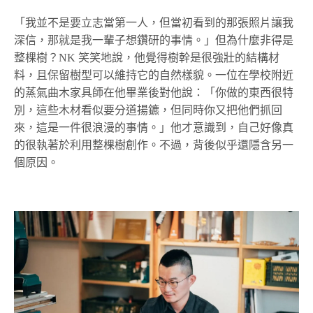
「我並不是要立志當第一人，但當初看到的那張照片讓我
深信，那就是我一輩子想鑽研的事情。」但為什麼非得是
整棵樹？NK 笑笑地說，他覺得樹幹是很強壯的結構材
料，且保留樹型可以維持它的自然樣貌。一位在學校附近
的蒸氣曲木家具師在他畢業後對他說：「你做的東西很特
別，這些木材看似要分道揚鑣，但同時你又把他們抓回
來，這是一件很浪漫的事情。」他才意識到，自己好像真
的很執著於利用整棵樹創作。不過，背後似乎還隱含另一
個原因。