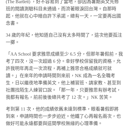
(The Bartlett) ，好不容易到了當地，卻因為暑期英文先修
班的閱讀測驗科目未通過，而流著眼淚回台灣。自那時
起，他就在心中暗自許下承諾，總有一天，一定要再出國
念書。
34 歲的年紀，他知道自己沒有太多時間了，這次他要孤注
一擲。
「AA School 要求雅思成績至少 6.5 分，但那年暑假前，我
考了四次，沒一次超過 6 分。幸好學校保留我的資格，允
許我明年再走一次流程，再補上雅思合格成績就可就
讀。」在來年的申請時間到來前，NK 成為一名全職考
生，日以繼夜地準備英文，他上補習班、請家教、甚至到
社團找陌生人練習口說。「那一年，只要雅思有辦考試，
我都有報名，前前後後總共考了 12 次。」NK 苦笑。
考到第 11 次，他的成績依舊未達到標準，眼看暑假即將
到來，申請時間也一步步迫近。他鐵了心再報名兩次，也
做好可能永遠都要與這間學校無緣的心理準備。