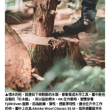
▲惜木的他，就連砍下來剩餘的木頭，都會做成木作工具。圖中是他
自製的「杉木槌」，用以協助劈木。NK 在作業時，習慣穿著
Fjällräven
服飾，因為耐磨、彈性、透氣等特性，適合在戶外工作
的他。圖中上衣為 Abisko Wool Classic SS M，採用美麗諾羊毛