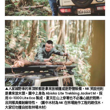
▲人家越野車的車頂架都是拿來放帳篷或是野營裝備，NK 笑說他則
是拿來放木頭。圖中上身為 Abisko Lite Trekking Jacket M，採
用 G-1000 Lite Eco 製成，夏天在山上穿著也不必擔心過於悶熱，
且同樣具備耐磨特性。（
圖中木材為 NK 在林場施作工程的疏伐木，
大家切勿擅自拾取林場木材
）