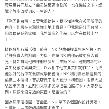
黃昱豪共同創立了曲墨建築師事務所，也在機緣之下，認
識了許多改變 NK 一生的人。
「剛回到台灣，其實我很徬徨，我不知道我在英國所學的
內容，能否在台灣這塊土地上實踐。但我還是想回台灣，
因為這是我的家鄉，我希望我的作品可以留在這片土地
上。」
透過參加各種活動、競賽，NK 與曲墨逐漸打開名聲，同
時許多貴人的相助、力挺，也讓 NK 的作品被更多人看
見。例如贊助他四棵柳杉參加北美館 X-site 競賽的新竹正
昌製材廠梁國興先生，以及相中他在北美館的作品，而找
他設計的台中花藝店弎學植務所。NK 利用自己最擅長的
蒸氣曲木技術，替該店做了兩大圓形木構樹圈。兩樣大型
裝置曝光後，立刻引來眾多民眾搶著拍照打卡，大家都在
問，這從來沒見過的東西，是誰做的？
因為這兩個樹圈，替曲墨、NK 拿下多個國內設計獎項，
也讓他、曲墨陸續接到更多案子。