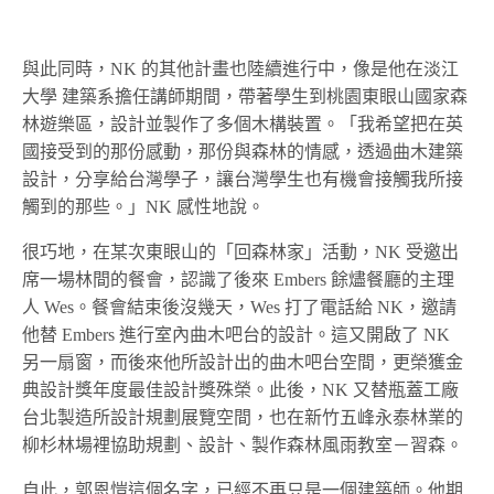
與此同時，NK 的其他計畫也陸續進行中，像是他在淡江
大學 建築系擔任講師期間，帶著學生到桃園東眼山國家森
林遊樂區，設計並製作了多個木構裝置。「我希望把在英
國接受到的那份感動，那份與森林的情感，透過曲木建築
設計，分享給台灣學子，讓台灣學生也有機會接觸我所接
觸到的那些。」NK 感性地說。
很巧地，在某次東眼山的「回森林家」活動，NK 受邀出
席一場林間的餐會，認識了後來 Embers 餘燼餐廳的主理
人 Wes。餐會結束後沒幾天，Wes 打了電話給 NK，邀請
他替 Embers 進行室內曲木吧台的設計。這又開啟了 NK
另一扇窗，而後來他所設計出的曲木吧台空間，更榮獲金
典設計獎年度最佳設計獎殊榮。此後，NK 又替瓶蓋工廠
台北製造所設計規劃展覽空間，也在新竹五峰永泰林業的
柳杉林場裡協助規劃、設計、製作森林風雨教室－習森。
自此，郭恩愷這個名字，已經不再只是一個建築師。他期