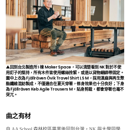
▲回到台北製造所 I 棟 Maker Space
，可以清楚看到 NK 對於不使
用釘子的堅持，所有木件皆使用螺絲拴緊，或是以貨物綑綁帶固定。
圖中上衣為
Fjällräven
Övik Travel Shirt LS M，採用漢麻與再生聚
酯纖維混紡製成，不僅適合在夏天穿著，修身效果也十分良好；下身
為
Fjällräven
Keb Agile Trousers M，貼身剪裁，都會穿著也毫不
突兀。
曲之有材
自 AA School 森林校區畢業後回到台灣，NK 與大學同學