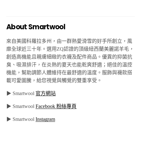
About Smartwool
來自美國科羅拉多州，由一群熱愛滑雪的好手所創立，風
靡全球近三十年。選用
ZQ
認證的頂級紐西蘭美麗諾羊毛，
創造高機能且親膚細緻的衣襪及配件商品。優異的抑菌抗
臭、吸濕排汗，在炎熱的夏天也能乾爽舒適；絕佳的溫控
機能，幫助調節人體維持在最舒適的溫度。服飾與襪款搭
載可愛圖騰，給您視覺與觸覺的雙重享受。
▶ Smartwool
官方網站
▶ Smartwool
Facebook 粉絲專頁
▶ Smartwool
Instagram