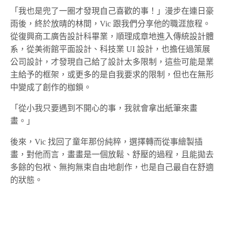
「我也是兜了一圈才發現自己喜歡的事！」漫步在連日豪
雨後，終於放晴的林間，Vic 跟我們分享他的職涯旅程。
從復興商工廣告設計科畢業，順理成章地進入傳統設計體
系，從美術館平面設計、科技業 UI 設計，
也擔任過策展
公司
設計，才發現
自己給了設計太多限制
，這些可能是業
主給予的框架，或更多的是自我要求的限制，但也在無形
中變成了創作的枷鎖。
「從小我只要遇到不開心的事，我就會拿出紙筆來畫
畫。」
後來，Vic 找回了童年那份純粹，選擇轉而從事繪製插
畫，對他而言，畫畫是一個放鬆、舒壓的過程，且能拋去
多餘的包袱、無拘無束自由地創作，也是自己最自在舒適
的狀態。