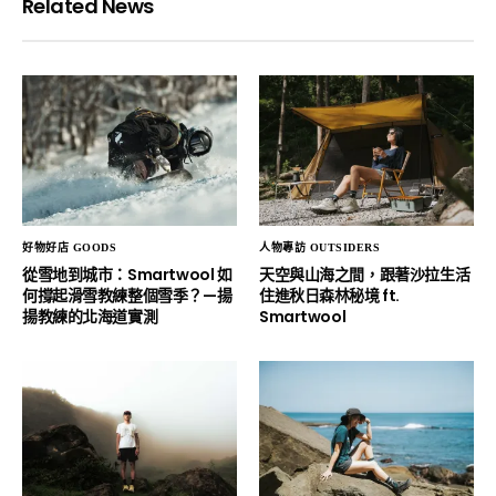
Related News
好物好店 GOODS
人物專訪 OUTSIDERS
從雪地到城市：Smartwool 如
天空與山海之間，跟著沙拉生活
何撐起滑雪教練整個雪季？—揚
住進秋日森林秘境 ft.
揚教練的北海道實測
Smartwool