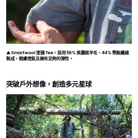
▲ Smartwool 塗鴉 Tee
，採用 56% 美麗諾羊毛、44% 聚酯纖維
製成，親膚透氣且擁有足夠的彈性。
突破戶外想像，創造多元星球