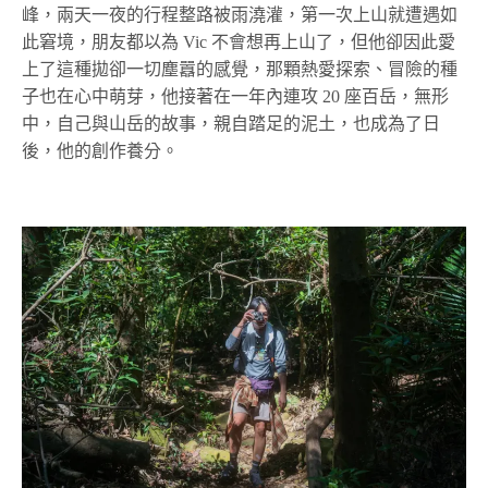
峰，兩天一夜的行程整路被雨澆灌，第一次上山就遭遇如
此窘境，朋友都以為 Vic 不會想再上山了，但他卻因此愛
上了這種拋卻一切塵囂的感覺，那顆熱愛探索、冒險的種
子也在心中萌芽，他接著在一年內連攻 20 座百岳，無形
中，自己與山岳的故事，親自踏足的泥土，也成為了日
後，他的創作養分。