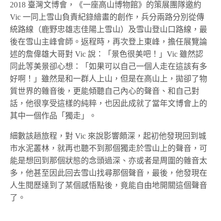
2018 臺灣文博會，《一座高山博物館》的策展團隊邀約
Vic 一同上雪山負責紀錄繪畫的創作，兵分兩路分別從傳
統路線（鹿野忠雄志佳陽上雪山）及雪山登山口路線，最
後在雪山主峰會師。返程時，再次登上東峰，擔任展覽論
述的詹偉雄大哥對 Vic 說：「景色很美吧！」Vic 雖然認
同此等美景卻心想：「如果可以自己一個人走在這該有多
好啊！」雖然是和一群人上山，但是在高山上，拋卻了物
質世界的雜音後，更能傾聽自己內心的聲音、和自己對
話，他很享受這樣的純粹，也因此成就了當年文博會上的
其中一個作品「獨走」。
細數該趟旅程，對 Vic 來說影響頗深，起初他發現回到城
市水泥叢林，就再也聽不到那個獨走於雪山上的聲音，可
能是想回到那個狀態的念頭過深、亦或者是周圍的雜音太
多，他甚至因此回去雪山找尋那個聲音，最後，他發現在
人生閱歷達到了某個感悟點後，竟能自由地開關這個聲音
了。