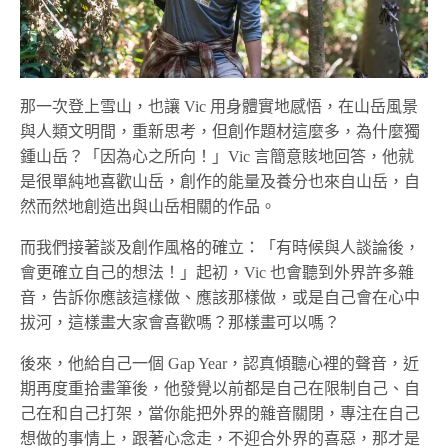
那一次登上雪山，也讓 Vic 用身體實地感悟，在山岳風景
與人類文明間，重新思考，但創作題材這麼多，為什麼獨
鍾山岳？「因為心之所向！」Vic 言簡意賅地回答，他就
是很單純地喜歡山岳，創作的能量及養分也來自山岳，自
然而然地創造出與山岳相關的作品。
而我們接著談及創作風格的確立：「有時候與人談論後，
會更確立自己的想法！」起初，Vic 也會聽到外界許多雜
音，告訴你應該這樣做、應該那樣做，或是自己會在心中
拔河，這樣畫大家會喜歡嗎？那樣畫可以嗎？
後來，他給自己一個 Gap Year，認真傾聽心裡的聲音，近
期再度重拾畫筆後，他發覺以前都是自己在限制自己、自
己在和自己打架，當你能把外界的雜音關閉，專注在自己
想做的事情上，跟著心念走，不迎合外界的喜惡，那才是