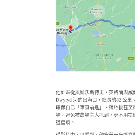
他計畫從奧斯沃斯特里，英格蘭與威爾
Dwyryd 河的出海口，總長約82
確保自己「筆直前進」，落地後甚至
場，避免被農場主人抓到，更不用提
道傷痕。
從影片中可以看到，他穿著一身迷彩