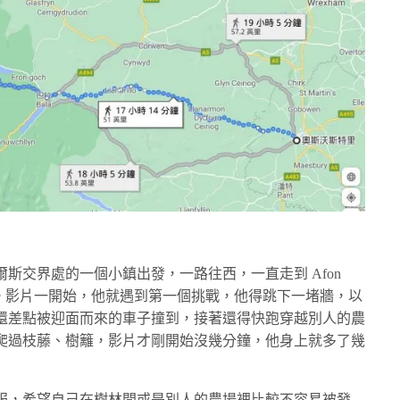
斯交界處的一個小鎮出發，一路往西，一直走到 Afon
 公里。影片一開始，他就遇到第一個挑戰，他得跳下一堵牆，以
還差點被迎面而來的車子撞到，接著還得快跑穿越別人的農
爬過枝藤、樹籬，影片才剛開始沒幾分鐘，他身上就多了幾
服，希望自己在樹林間或是別人的農場裡比較不容易被發