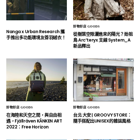
好物好店 GOODS
Nanga x Urban Research 攜
從樹葉空隙灑進來的陽光？始祖
手推出多功能環境友善羽絨衣！
鳥 Arc’teryx 支線 System_A
新品釋出
好物好店 GOODS
好物好店 GOODS
在海陸和天空之間，與自由相
台北 大安 | GROOVY STORE：
遇，Fjällräven KÅNKEN ART
隨手搭配出UNISEX的雜誌風格
2022：Free Horizon