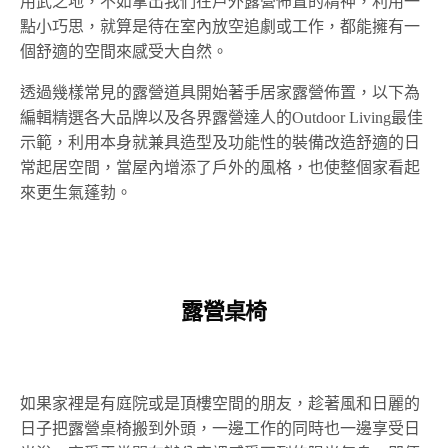
用武之地，不如拿出我們在戶外露營佈置的精神，利用一
點小巧思，就算是待在室內放空追劇或工作，都能擁有一
個舒適的空間來感受大自然。
透過幾樣常見的露營道具開始著手居家露營佈置，以下為
編輯精選各大品牌以及各界露營達人的Outdoor Living最佳
示範，利用本身就兼具造型及功能性的裝備改造舒適的日
常起居空間，當屋內增添了戶外的風格，也使整個家看起
來更生氣蓬勃。
露營桌椅
如果家裡是有庭院或是頂樓空間的朋友，趁著風和日麗的
日子把露營桌椅搬到外頭，一邊工作的同時也一邊享受日