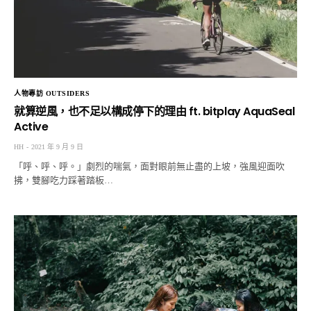
人物專訪 OUTSIDERS
就算逆風，也不足以構成停下的理由 ft. bitplay AquaSeal
Active
HH
2021 年 9 月 9 日
「呼、呼、呼。」劇烈的喘氣，面對眼前無止盡的上坡，強風迎面吹
拂，雙腳吃力踩著踏板…