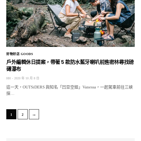
好物好店 GOODS
戶外編輯休日提案，帶著 5 款防水藍牙喇叭前進密林尋找磅
礡瀑布
HH
2020 年 10 月 8 日
這一天，OUTSiDERS 與知名「凹豆空姐」Vanessa，一起駕車前往三峽
探…
→
1
2