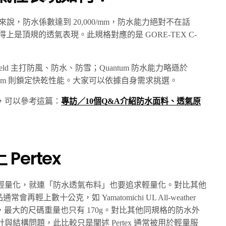
5 層結構來說，防水係數達到 20,000/mm，防水能力絕對不在話
可稱得上是頂規的透氣表現。此規格對應的是 GORE-TEX C-
hield 主打防風、防水、防雪；Quantum 防水能力略遜於
librium 則鎖定快乾性能。大家可以依據自身需求挑選。
，可以參考這篇：
專訪／10個Q&A介紹防水面料、透氣原
ertex
輕量化，就連「防水透氣布料」也要追求輕量化。對比其他
通常會再輕上數十公克，如 Yamatomichi UL All-weather
三層結構布料，最大的尺碼重量也只有 170g。對比其他同規格的防水外
結構問題，此比較只是闡述 Pertex 通常被用於輕量服