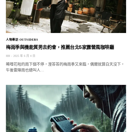
人物專訪 OUTSIDERS
梅雨季與機能質男去約會，推薦台北5家露營風咖啡廳
HH
2025 年 6 月 4 日
唏哩花啦的雨下個不停，溼答答的梅雨季又來臨，偶爾就算白天沒下，
午後雷陣雨也總叫人…