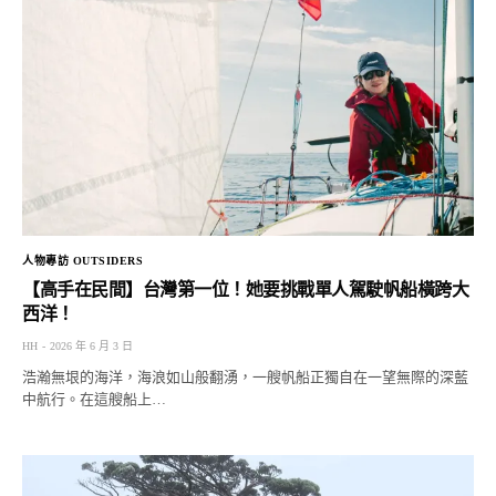
人物專訪 OUTSIDERS
【高手在民間】台灣第一位！她要挑戰單人駕駛帆船橫跨大
西洋！
HH
2026 年 6 月 3 日
浩瀚無垠的海洋，海浪如山般翻湧，一艘帆船正獨自在一望無際的深藍
中航行。在這艘船上…