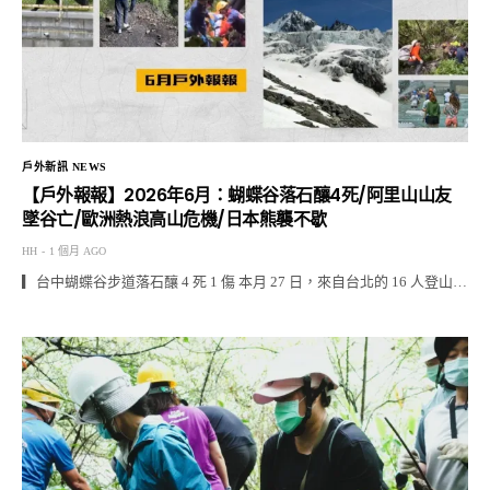
戶外新訊 NEWS
【戶外報報】2026年6月：蝴蝶谷落石釀4死/阿里山山友
墜谷亡/歐洲熱浪高山危機/日本熊襲不歇
HH
1 個月 AGO
▎台中蝴蝶谷步道落石釀 4 死 1 傷 本月 27 日，來自台北的 16 人登山…