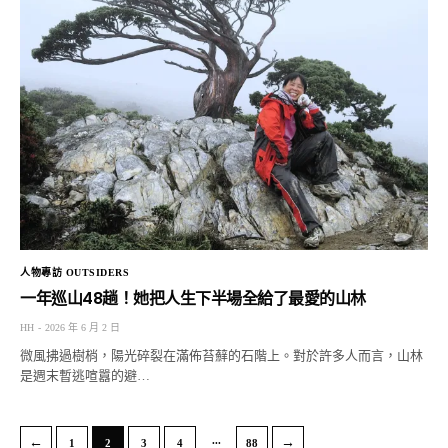
人物專訪 OUTSIDERS
一年巡山48趟！她把人生下半場全給了最愛的山林
HH
2026 年 6 月 2 日
微風拂過樹梢，陽光碎裂在滿佈苔蘚的石階上。對於許多人而言，山林
是週末暫逃喧囂的避…
...
←
→
1
2
3
4
88