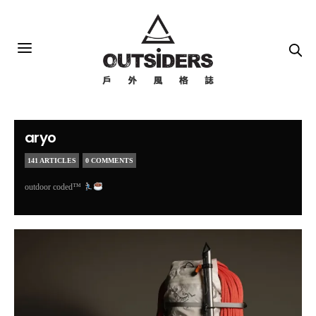
aryo
141 ARTICLES
0 COMMENTS
outdoor coded™