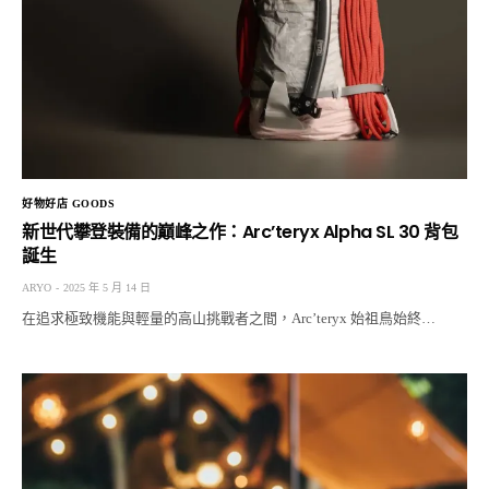
好物好店 GOODS
新世代攀登裝備的巔峰之作：Arc’teryx Alpha SL 30 背包
誕生
ARYO
2025 年 5 月 14 日
在追求極致機能與輕量的高山挑戰者之間，Arc’teryx 始祖鳥始終…