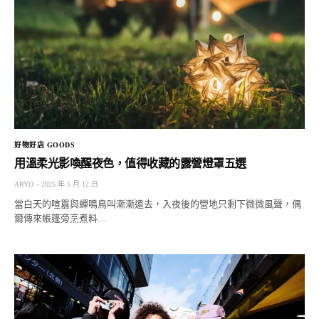
好物好店 GOODS
用溫柔光影喚醒夜色，值得收藏的露營燈罩五選
ARYO
2025 年 5 月 12 日
當白天的喧囂與蟬鳴鳥叫漸漸遠去，入夜後的營地只剩下微微風聲，偶
爾傳來帳篷旁烹煮料…