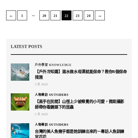
...
←
→
1
20
21
22
23
24
LATEST POSTS
戶外學堂 KNOWLEDGE
【戶外冷知識】溺水做水母漂就能保命？教你5個保命
措施
3 天 AGO
人物專訪 OUTSIDERS
【高手在民間】山徑上少被察覺的小可愛，微距攝影
師帶你看鏡頭下的昆蟲
5 天 AGO
人物專訪 OUTSIDERS
台灣的美人魚幾乎都是她訓練出來的－專訪人魚訓練
官花花