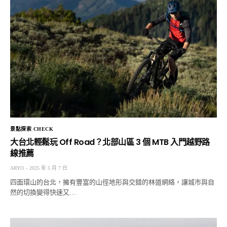
景點探索 CHECK
大台北輕鬆玩 Off Road？北部山區 3 個 MTB 入門越野路
線推薦
ARYO
2025 年 5 月 7 日
四面環山的台北，擁有豐富的山徑地形與交錯的林道網絡，讓城市與自
然的切換變得快速又…