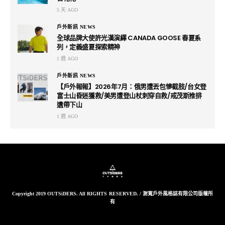
5 天 AGO
戶外新訊 NEWS
全球品牌大使許光漢演繹 CANADA GOOSE 春夏系
列，定義盛夏探索精神
1 週 AGO
戶外新訊 NEWS
【戶外報報】2026年7月：俄男遭丟包慘截肢/台女登
富士山昏迷獲救/美男遭登山杖刺穿自救/戒茂斯推排
遺帶下山
1 週 AGO
Copyright 2019 OUTSiDERS. All RIGHTS RESERVED. / 澍寬戶外風格誌有限公司版權所
有