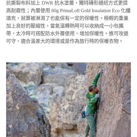
抗撕裂布料加上 DWR 抗水塗層，獨特磚形縫紉方式更提
高耐磨性；內層使用 60g PrimaLoft Gold Insulation Eco 化纖
填充，就算被淋濕了也能保有一定的保暖性。極輕的重量
加上良好的壓縮性，當氣溫轉熱時可以收納成一小包攜
帶，太冷時可搭配防水外層使用，增加保暖性。進可攻退
可守，適合溫差大的環境或是作為旅行時的保暖衣物。