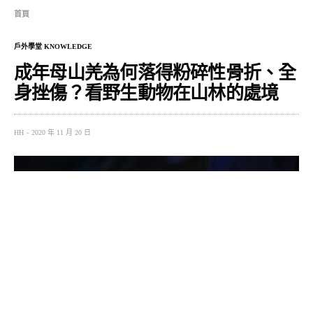
首頁
戶外學堂 KNOWLEDGE
成年母山羌為何落得粉碎性骨折、全
身挫傷？看野生動物在山林的處境
HH
2020 年 11 月 20 日