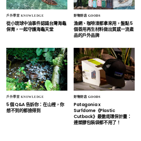
戶外學堂 KNOWLEDGE
好物好店 GOODS
從小琉球中油事件認識台灣海龜
漁網、咖啡渣都拿來用，盤點 5
保育，一起守護海龜天堂
個善用再生材料做出質感一流產
品的戶外品牌
戶外學堂 KNOWLEDGE
好物好店 GOODS
5 個 Q&A 告訴你：在山裡，你
Patagonia x
想不到的都撿得到
Surfdome《Plastic
Cutback》最徹底環保計畫：
連塑膠包裝袋都不用了！