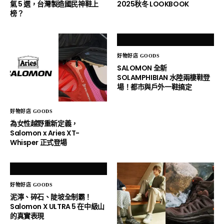
氣 5 選，台灣製造國民神鞋上
2025秋冬 LOOKBOOK
榜？
好物好店 GOODS
SALOMON 全新
SOLAMPHIBIAN 水陸兩棲鞋登
場！都市與戶外一鞋搞定
好物好店 GOODS
為女性越野重新定義，
Salomon x Aries XT-
Whisper 正式登場
好物好店 GOODS
泥濘、碎石、陡坡全制霸！
Salomon X ULTRA 5 在中級山
的真實表現