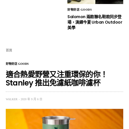
好物好店 GOODS
Salomon 兩款聯名鞋款同步登
場，演繹今夏 Urban Outdoor
美學
首頁
好物好店 GOODS
適合熱愛野營又注重環保的你！
Stanley 推出免濾紙咖啡濾杯
WALKER
2020 年 9 月 6 日