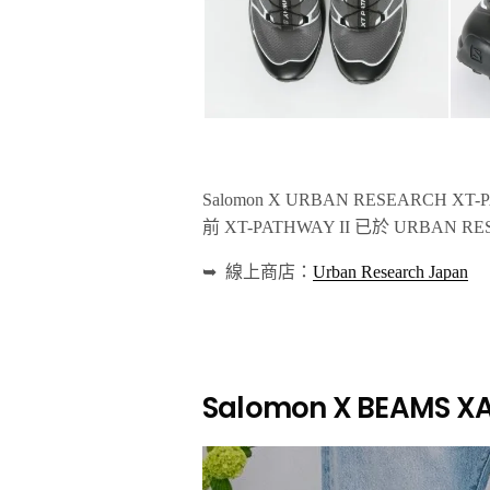
Salomon X URBAN RESEARCH X
前 XT-PATHWAY II 已於 URB
➥ 線上商店：
Urban Research Japan
Salomon X BEAMS XA