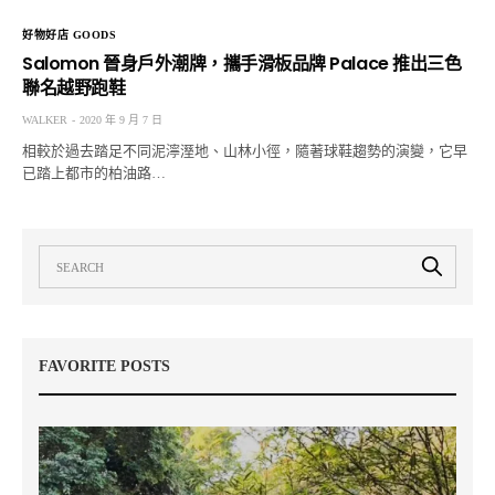
好物好店 GOODS
Salomon 晉身戶外潮牌，攜手滑板品牌 Palace 推出三色
聯名越野跑鞋
WALKER
2020 年 9 月 7 日
相較於過去踏足不同泥濘溼地、山林小徑，隨著球鞋趨勢的演變，它早
已踏上都市的柏油路…
FAVORITE POSTS