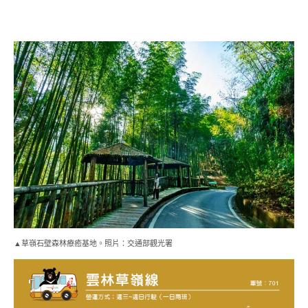
火車站深入雲林古坑的深山秘境，探訪這兩年爆紅的竹林
美景。因每日班次稀少，務必精算回程時間。
五元兩角 / 雲嶺之丘
：建議搭至終點站東璧山莊下車。
這裡位於石壁風景區的核心，若要前往五元兩角或雲嶺之
丘、草嶺石壁森林療癒基地，建議在此轉乘當地的幸福巴
士 205 路（需留意班次）或預約當地接駁車。若想練腳
力，也可從東璧山莊步行前往嘉南雲峰或石壁山登山口，
探訪原始的中級山林相。
※搭乘小撇步：山區景點分散，若要前往五元兩角等熱門
打卡點，強烈建議事先查好轉乘資訊或安排當地民宿接
駁，以免步行距離過長。