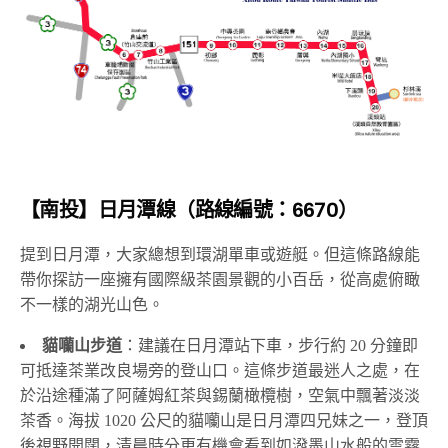
▲溪頭森林空中走廊。照片：交通部觀光署
【南投】日月潭線（路線編號：6670）
提到日月潭，大家總想到環湖單車或遊艇。但這條路線能