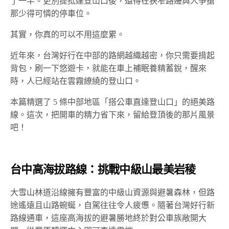
了一半。更別提抵達登山口後，還得在狹窄路邊與人爭搶
那少得可憐的停車位。
其實，你真的可以不用這麼累。
近年來，台灣好行在中部的路網越織越密，你只需要揹起
背包，刷一下悠遊卡，就能在車上補眠養精蓄銳，醒來
時，人已經站在雲霧繚繞的登山口。
本篇精選了 5 條中部地區「搭公車直達登山口」的絕美路
線。這次，把開車的精力省下來，留給登頂後的那片風景
吧！
台中高海拔路線：挑戰中級山最美岩稜
大雪山林道沿線擁有豐富的中級山資源與避暑森林，但路
途遙遠且山路蜿蜒，自駕往往令人疲憊。隨著台灣好行新
路線通車，這座高海拔的避暑勝地終於對公車族敞開大