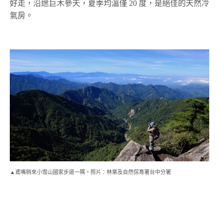
好走，沿途巨木參天，夏季均溫僅 20 度，是絕佳的天然冷
氣房。
▲鳶嘴稍來小雪山國家步道一隅。照片：林業及自然保育署台中分署