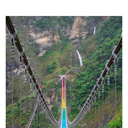
台灣好行反而是最舒適安全的選擇。
雙龍瀑布七彩吊橋 / 依希岸天時棧道
：建議在終點雙龍
吊橋站下車。最吸睛的當然是長達 342 公尺、全台最長的
七彩吊橋，橫跨深邃峽谷，視覺效果震撼。過橋後，可續
行依希岸天時棧道前往瀑布源頭，這段階梯步道頗具挑戰
性，能在芬多精中近距離感受雙龍瀑布的磅礴氣勢。