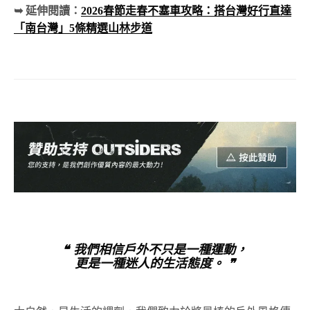
熱門路線很可能會出現排隊候車的人潮。建議比預定搭乘
的班次提早 20-30 分鐘抵達站牌候車，以免錯過班次影響
後續登山行程。
支付工具確認
確認你的電子票證（悠遊卡、一卡通、icash2.0 等）餘額充
足。上下車刷卡能加速乘車流程，避免在車上掏零錢手忙
腳亂。
➥ 延伸閱讀：
2026春節走春不塞車攻略：搭台灣好行直達
「北台灣」5條精選山林步道
➥ 延伸閱讀：
2026春節走春不塞車攻略：搭台灣好行直達
「南台灣」5條精選山林步道