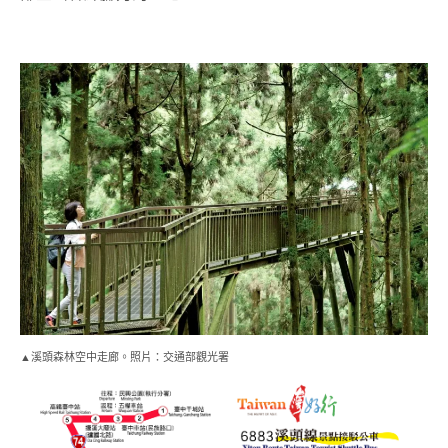
5 點的下山尖峰時段。
溪頭天文台步道（鳳凰林道）
：建議在終點溪頭（溪頭
自然教育園區）下車。推薦沿著「鳳凰林道」一路向上。
這條長約 5.7 公里的林道雖然路面好走，但持續約 400 公
尺的爬升絕對能讓你爆汗。終點海拔 1700 公尺的「天文
台」擁有無敵視野，玉山群峰與西巒大山清晰可見，是中
部登山客練腳力的聖地。