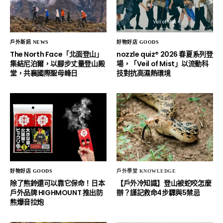
戶外新訊 NEWS
戶外新訊 NEWS
戶外玩家必朝聖！台北東門商圈
城市裡的輕量化山野提案：韓國
「頂級機能新地標」Helly
頂尖機能品牌 CAYL 限時登陸
Hansen 首間旗艦店登場
WHITEROCK A13
戶外新訊 NEWS
好物好店 GOODS
The North Face「北面登山」
nozzle quiz® 2026 春夏系列登
集結尼泊爾，以腳步丈量登山殿
場，「Veil of Mist」以流動科