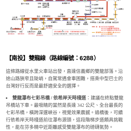
▲貓囒山。照片：交通部觀光署
【南投】雙龍線（路線編號：6288）
這條路線從水里火車站出發，直達信義鄉的雙龍部落。沿
途山路狹窄且陡峭，自駕常遇會車困難，搭乘中型巴士的