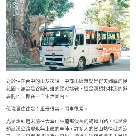
對於住在台中的山友來說，中部山區無疑是得天獨厚的後
花園。無論是谷關七雄的硬派挑戰，還是溪頭杉林溪的避
暑勝地，都在一日生活圈內。
但現實往往是：風景很美，開車很累。
光是想到週末前往大雪山林道那漫長的蜿蜒山路，或是溪
頭延溪公路那永無止盡的車陣，許多人的登山熱情就先涼