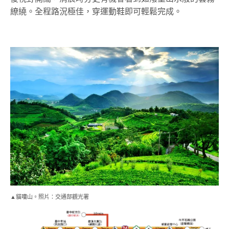
帶你探訪一座擁有國際級茶園景觀的小百岳，從高處俯瞰
不一樣的湖光山色。
貓囒山步道
：建議在日月潭站下車，步行約 20 分鐘即
可抵達茶業改良場旁的登山口。這條步道最迷人之處，在
於沿途種滿了阿薩姆紅茶與錫蘭橄欖樹，空氣中飄著淡淡
茶香。海拔 1020 公尺的貓囒山是日月潭四兄妹之一，登頂
後視野開闊，清晨時分更有機會看到如潑墨山水般的雲霧
繚繞。全程路況極佳，穿運動鞋即可輕鬆完成。