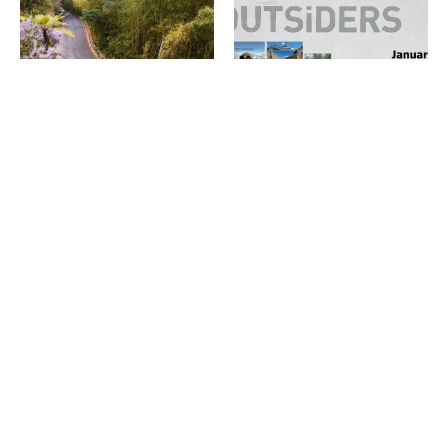
堂，共襄國際聖母峰日
技對抗高濕熱環境
好物好店 GOODS
戶外學堂 KNOWLEDGE
除了熊鈴還可以靠它保命！日本
【戶外冷知識】登山被蛇咬怎麼
戶外品牌 HIGHMOUNT 推出防
辦？謹記救命4步驟與5禁忌
熊爆音拉炮