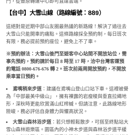
門，從豐原轉運中心即可直達雲端。
【台中】大雪山線（路線編號：889）
這絕對是近期中部山友圈最熱議的新路線！解決了過往去
大雪山只能開車的痛點。這條路線採全預約制，每日班次
有限，務必提前預約座位，避免上不了車。
※預約辦法：大雪山後門至遊客中心站間不開放站位，需
事先預約，預約請於每日 8 時至 17 時，洽中台灣客運預
約電話 0800-676-676 轉 2。班次前兩周開放預約，不開放
乘車當日預約。
鳶嘴稍來步道
：建議在鳶嘴山登山口站下車。這裡被譽
為「中部最美中級山」，擁有裸露的岩瘦稜與垂直拉繩地
形，深秋時更能欣賞滿山紅榨槭。但請注意，此路線地形
險峻，務必評估自身體力與懼高狀況。
大雪山森林浴步道
：若只想輕鬆散步，可搭至終點站大
雪山森林遊樂區。園區內的小神木步道與森林浴步道平緩