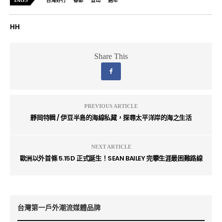
你需要的時候，會發現資訊垂手可得。未來，我們也計劃
將來產出更多的專題式深入報導與專訪，透過文字的力
量，讓更多人用正確的方式走進大自然，進而愛護我們所
生長的世界。
現在，我們希望邀請您共同創造更加豐富、有深度的資訊
世界，加入我們的贊助計劃，一起為戶外圈發展茁壯。
▎贊助支持 OUTSiDERS ⇢
https://lihi.cc/fxFGY
TAGS
台灣好行
春節
登山
過年
HH
Share This