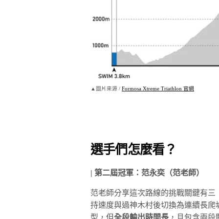
▲圖片來源 /
Formosa Xtreme Triathlon 官網
選手們怎麼看？
| 第二屆冠軍：范永奕（范老師）
范老師分享這次路線的挑戰關鍵有三
持速度與過神木村後切換為連續長爬
型，但
全段輸出時間長
，且包含兩段