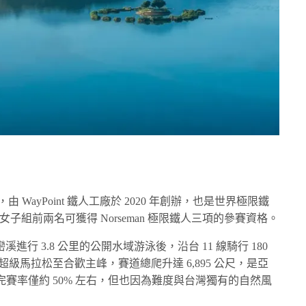
 WayPoint 鐵人工廠於 2020 年創辦，也是世界極限鐵
子組前兩名可獲得 Norseman 極限鐵人三項的參賽資格。
巒溪進行 3.8 公里的公開水域游泳後，沿台 11 線騎行 180
的超級馬拉松至合歡主峰，賽道總爬升達 6,895 公尺，是亞
賽率僅約 50% 左右，但也因為難度與台灣獨有的自然風