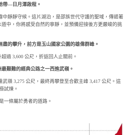
的心臟地帶—日月潭啟程。
霧中靜靜守候。這片湖泊，是邵族世代守護的聖域，傳遞著
里的水道中，你將感受自然的寧靜，並預備迎接後方更嚴峻的挑
湖畔，踏上無盡的攀升，前方是玉山國家公園的雄偉群峰。
爬升超過 3,600 公尺，折返回人止關前。
，是亞洲最艱難的經典公路之一西進武嶺。
 3,275 公尺，最終再攀登至合歡主峰 3,417 公尺。這
終極試煉。
，這是一條屬於勇者的道路。