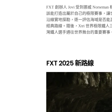
FXT 創辦人 Jovi 受到挪威 No
該能打造出屬於自己的極限賽事，讓世
沿線實地探勘，逐一評估海域是否能
經典路線。隨後，Xtri 世界極限鐵
灣鐵人選手通往世界舞台的重要賽事
FXT 2025 新路線