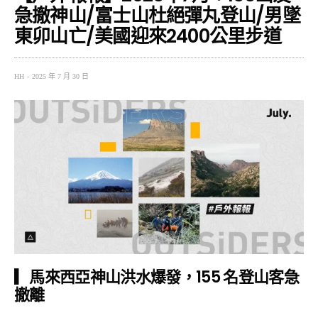
急撤神山/富士山杜絕彈丸登山/男墜
東卯山亡/美國迎來2400公里步道
HH
2025 年 7 月 30 日
▎馬來西亞神山洪水爆發，155 名登山客急
撤離