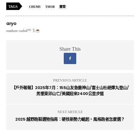
TAGS
CHUMS
THOR
露營
aryo
outdoor coded™
Share This
PREVIOUS ARTICLE
【戶外報報】2025年7月：155山友急撤神山/富士山杜絕彈丸登山/
男墜東卯山亡/美國迎來2400公里步道
NEXT ARTICLE
2025 越野跑鞋選物指南：硬核新勢力崛起，風格跑者怎麼選？