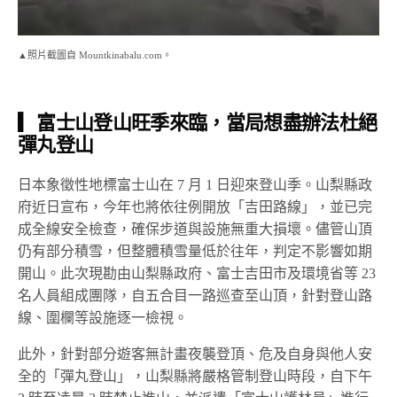
▲照片截圖自 Mountkinabalu.com。
▎富士山登山旺季來臨，當局想盡辦法杜絕
彈丸登山
日本象徵性地標富士山在 7 月 1 日迎來登山季。山梨縣政
府近日宣布，今年也將依往例開放「吉田路線」，並已完
成全線安全檢查，確保步道與設施無重大損壞。儘管山頂
仍有部分積雪，但整體積雪量低於往年，判定不影響如期
開山。此次現勘由山梨縣政府、富士吉田市及環境省等 23
名人員組成團隊，自五合目一路巡查至山頂，針對登山路
線、圍欄等設施逐一檢視。
此外，針對部分遊客無計畫夜襲登頂、危及自身與他人安
全的「彈丸登山」，山梨縣將嚴格管制登山時段，自下午