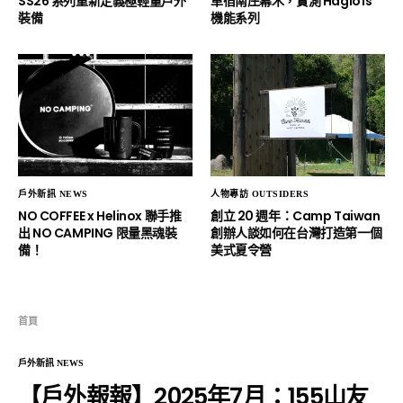
SS26 系列重新定義極輕量戶外
車宿南庄幕木，實測 Haglöfs
裝備
機能系列
戶外新訊 NEWS
人物專訪 OUTSIDERS
NO COFFEE x Helinox 聯手推
創立 20 週年：Camp Taiwan
出 NO CAMPING 限量黑魂裝
創辦人談如何在台灣打造第一個
備！
美式夏令營
首頁
戶外新訊 NEWS
【戶外報報】2025年7月：155山友