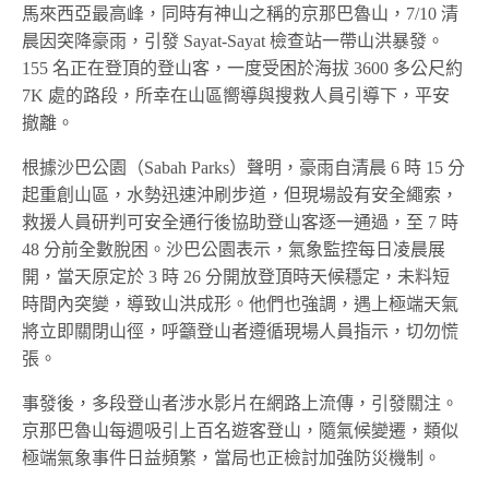
馬來西亞最高峰，同時有神山之稱的京那巴魯山，7/10 清
晨因突降豪雨，引發 Sayat-Sayat 檢查站一帶山洪暴發。
155 名正在登頂的登山客，一度受困於海拔 3600 多公尺約
7K 處的路段，所幸在山區嚮導與搜救人員引導下，平安
撤離。
根據沙巴公園（Sabah Parks）聲明，豪雨自清晨 6 時 15 分
起重創山區，水勢迅速沖刷步道，但現場設有安全繩索，
救援人員研判可安全通行後協助登山客逐一通過，至 7 時
48 分前全數脫困。沙巴公園表示，氣象監控每日凌晨展
開，當天原定於 3 時 26 分開放登頂時天候穩定，未料短
時間內突變，導致山洪成形。他們也強調，遇上極端天氣
將立即關閉山徑，呼籲登山者遵循現場人員指示，切勿慌
張。
事發後，多段登山者涉水影片在網路上流傳，引發關注。
京那巴魯山每週吸引上百名遊客登山，隨氣候變遷，類似
極端氣象事件日益頻繁，當局也正檢討加強防災機制。