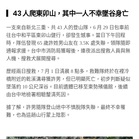
▎43 人爬東卯山，其中一人不幸墜谷身亡
一支來自新北三重、共 43 人的登山隊，6 月 29 日包車前
往台中和平區東卯山健行，卻發生憾事。當日下午回程
時，隊伍發現 65 歲許姓男山友在 3.5K 處失聯，領隊隨即
通報求援。台中市消防局獲報後，連夜派出搜救人員與無
人機、搜救犬展開搜尋。
歷經兩日搜救，7 月 1 日清晨 8 點多，救難隊終於在裡冷
橋附近的乾溪溝尋獲許男，但已明顯死亡，初步判斷疑似
墜落約 10 公尺深谷。目前遺體已移至東勢殯儀館，後續
由台中地檢署相驗釐清死因。
據了解，許男隨隊登山途中不慎脫隊失聯，最終不幸罹
難，也為這趟山行蒙上陰影。