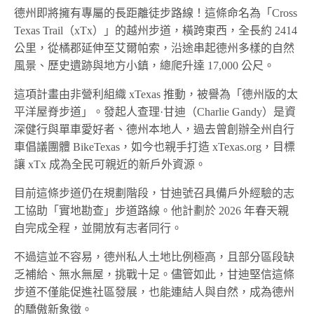
德州即將擁有專屬的長距離徒步路線！這條命名為「Cross
Texas Trail（xTx）」的越州步道，橫跨東西，全長約 2414
公里，從橘郡延伸至艾爾帕索，沿途串起德州多樣的自然
風景、歷史遺跡與地方小鎮，總爬升達 17,000 公尺。
這項計畫由非營利組織 xTexas 推動，被譽為「德州版的太
平洋屋脊步道」。發起人查理·甘迪（Charlie Gandy）是資
深健行與單車愛好者、德州本地人，過去曾創辦全州自行
車倡議團體 BikeTexas，如今也親手打造 xTexas.org，目標
讓 xTx 成為全民可親近的新戶外資源。
目前這條步道仍在規劃階段，甘迪號召具備戶外經驗的志
工協助「實地勘查」步道路線。他計劃於 2026 年春天親
自完成全程，並開放有志者同行。
不過這並不容易，德州私人土地比例極高，且部分區段缺
乏補給、無水無屋，挑戰十足。儘管如此，甘迪堅信這條
步道不僅能促進社區發展，也能連結人與自然，成為德州
的驕傲新象徵。