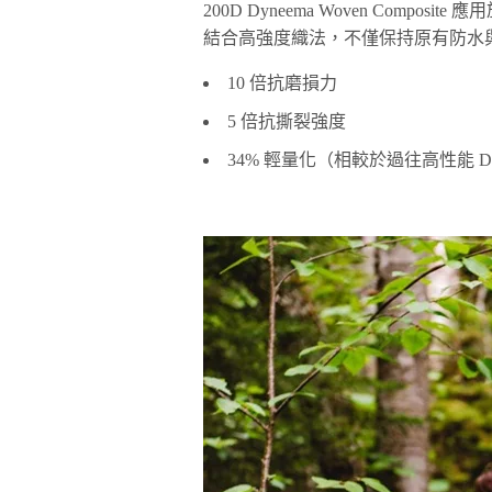
200D Dyneema Woven Compo
結合高強度織法，不僅保持原有防水
10 倍抗磨損力
5 倍抗撕裂強度
34% 輕量化（相較於過往高性能 Dy