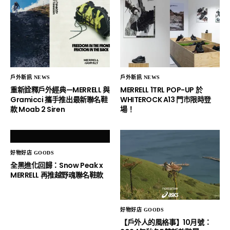
戶外新訊 NEWS
戶外新訊 NEWS
重新詮釋戶外經典—MERRELL 與
MERRELL 1TRL POP-UP 於
Gramicci 攜手推出最新聯名鞋
WHITEROCK A13 門市限時登
款 Moab 2 Siren
場！
好物好店 GOODS
全黑進化回歸：Snow Peak x
MERRELL 再推越野魂聯名鞋款
好物好店 GOODS
【戶外人的風格事】10月號：