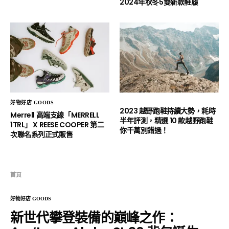
2024年秋冬5雙新款鞋履
好物好店 GOODS
2023 越野跑鞋持續大勢，耗時
Merrell 高端支線「MERRELL
半年評測，精選 10 款越野跑鞋
1TRL」 X REESE COOPER 第二
你千萬別錯過！
次聯名系列正式販售
首頁
好物好店 GOODS
新世代攀登裝備的巔峰之作：