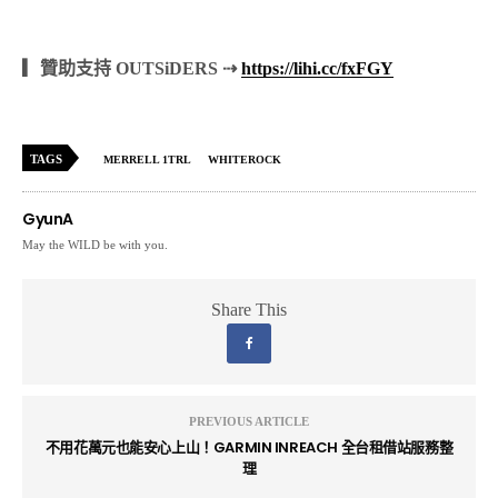
▎贊助支持 OUTSiDERS ⇢
https://lihi.cc/fxFGY
TAGS
MERRELL 1TRL
WHITEROCK
GyunA
May the WILD be with you.
Share This
PREVIOUS ARTICLE
不用花萬元也能安心上山！GARMIN INREACH 全台租借站服務整
理