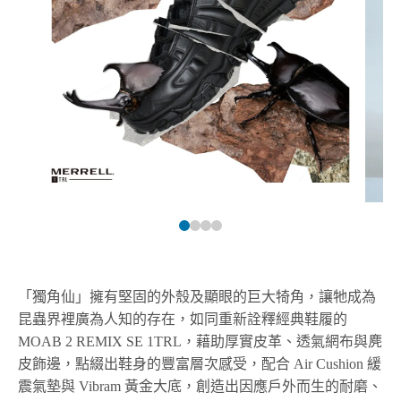
「獨角仙」擁有堅固的外殼及顯眼的巨大犄角，讓牠成為
昆蟲界裡廣為人知的存在，如同重新詮釋經典鞋履的
MOAB 2 REMIX SE 1TRL，藉助厚實皮革、透氣網布與麂
皮飾邊，點綴出鞋身的豐富層次感受，配合 Air Cushion 緩
震氣墊與 Vibram 黃金大底，創造出因應戶外而生的耐磨、