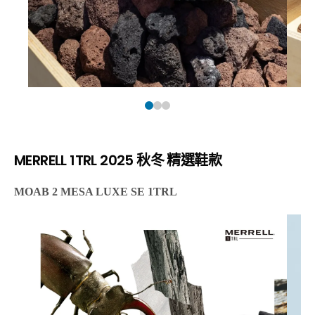
MERRELL 1TRL 2025 秋冬 精選鞋款
MOAB 2 MESA LUXE SE 1TRL