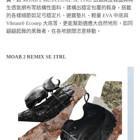
生透氣網布等結構性面料，建構出穩定包覆的鞋身，搭載
的各樣細節如足弓穩定片、避震墊片、輕量 EVA 中底與
Vibram® Ecostep 大底等，更能幫助適應大自然地形，如同
翩翩起舞的黑舞者，在各地貌間恣意移動。
MOAB 2 REMIX SE 1TRL