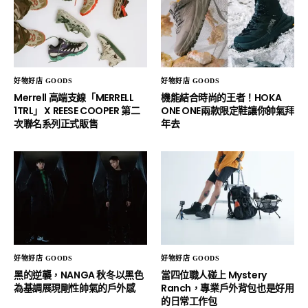
好物好店 GOODS
好物好店 GOODS
Merrell 高端支線「MERRELL
機能結合時尚的王者！HOKA
1TRL」 X REESE COOPER 第二
ONE ONE兩款限定鞋讓你帥氣拜
次聯名系列正式販售
年去
好物好店 GOODS
好物好店 GOODS
黑的逆襲，NANGA 秋冬以黑色
當四位職人碰上 Mystery
為基調展現剛性帥氣的戶外感
Ranch，專業戶外背包也是好用
的日常工作包