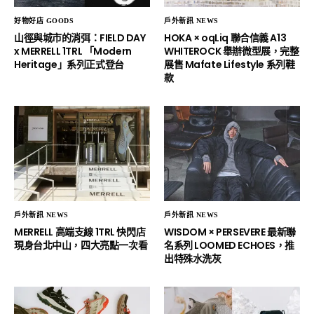
好物好店 GOODS
戶外新訊 NEWS
山徑與城市的消弭：FIELD DAY
HOKA × oqLiq 聯合信義 A13
x MERRELL 1TRL 「Modern
WHITEROCK 舉辦微型展，完整
Heritage」系列正式登台
展售 Mafate Lifestyle 系列鞋
款
戶外新訊 NEWS
戶外新訊 NEWS
MERRELL 高端支線 1TRL 快閃店
WISDOM × PERSEVERE 最新聯
現身台北中山，四大亮點一次看
名系列 LOOMED ECHOES，推
出特殊水洗灰