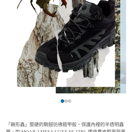
「鍬形蟲」堅硬的鞘翅彷彿鎧甲般，保護內裡的半透明蟲
翼，如 MOAB 2 MESA LUXE SE 1TRL 透過麂皮鞋面與再