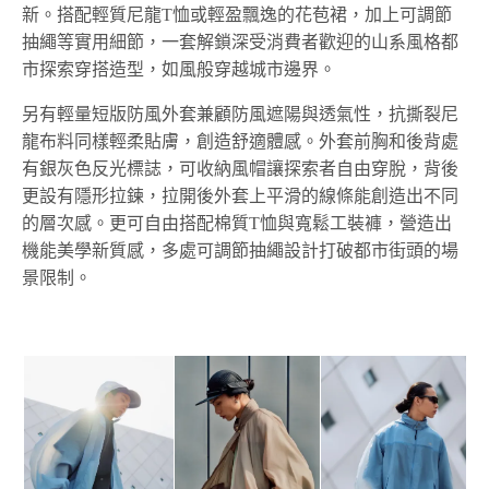
新。搭配輕質尼龍T恤或輕盈飄逸的花苞裙，加上可調節
抽繩等實用細節，一套解鎖深受消費者歡迎的山系風格都
市探索穿搭造型，如風般穿越城市邊界。
另有輕量短版防風外套兼顧防風遮陽與透氣性，抗撕裂尼
龍布料同樣輕柔貼膚，創造舒適體感。外套前胸和後背處
有銀灰色反光標誌，可收納風帽讓探索者自由穿脫，背後
更設有隱形拉鍊，拉開後外套上平滑的線條能創造出不同
的層次感。更可自由搭配棉質T恤與寬鬆工裝褲，營造出
機能美學新質感，多處可調節抽繩設計打破都市街頭的場
景限制。