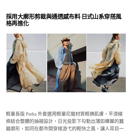
採用大廓形剪裁與通透感布料 日式山系穿搭風
格再進化
輕量長版 Parka 外套選用輕量尼龍材質輕拂肌膚，平滑線
條結合整體的抽褶設計，日光投影下勾勒出薄如蟬翼的蠶
繭廓形，如同在都市間穿梭游弋的輕快之風，讓人耳目一