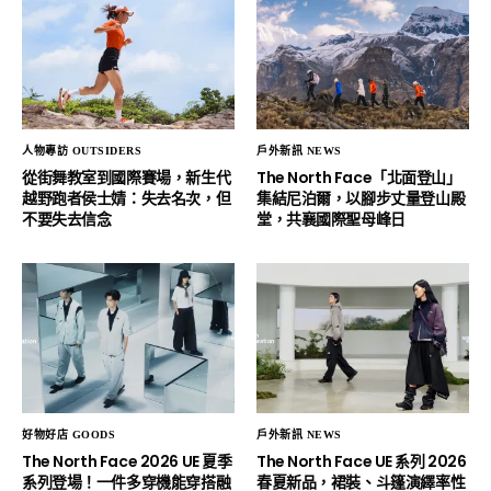
人物專訪 OUTSIDERS
戶外新訊 NEWS
從街舞教室到國際賽場，新生代
The North Face「北面登山」
越野跑者侯士婧：失去名次，但
集結尼泊爾，以腳步丈量登山殿
不要失去信念
堂，共襄國際聖母峰日
好物好店 GOODS
戶外新訊 NEWS
The North Face 2026 UE 夏季
The North Face UE 系列 2026
系列登場！一件多穿機能穿搭融
春夏新品，裙裝、斗篷演繹率性