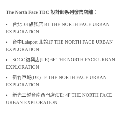
The North Face TDC 設計師系列發售店舖：
台北101旗艦店 B1 THE NORTH FACE URBAN
EXPLORATION
台中Lalaport 北館1F THE NORTH FACE URBAN
EXPLORATION
SOGO復興店(UE) 6F THE NORTH FACE URBAN
EXPLORATION
新竹巨城(UE) 1F THE NORTH FACE URBAN
EXPLORATION
新光三越台南西門店(UE) 4F THE NORTH FACE
URBAN EXPLORATION