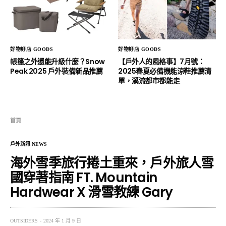
好物好店 GOODS
好物好店 GOODS
帳篷之外還能升級什麼？Snow
【戶外人的風格事】7月號：
Peak 2025 戶外裝備新品推薦
2025春夏必備機能涼鞋推薦清
單，溪流都市都能走
首頁
戶外新訊 NEWS
海外雪季旅行捲土重來，戶外旅人雪
國穿著指南 FT. Mountain
Hardwear X 滑雪教練 Gary
OUTSIDERS
2024 年 1 月 9 日