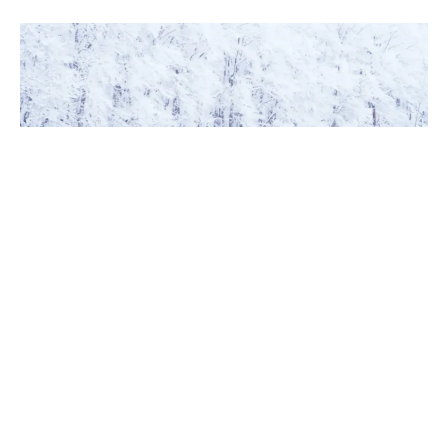
隨著國際邊境的逐漸開放，越來越多人踏上滑雪這項極富
挑戰性的運動，在寒冷的天氣裡，流汗後又遇到冷風吹進
衣服裡，簡直是一種難以言喻的煩惱。特別是在高度運動
強度或極端低溫的環境下，擁有一套既能提供保暖、又能
透氣且防潑水的外套變得非常關鍵。