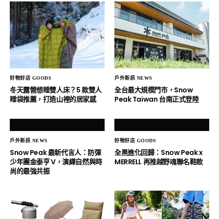
好物好店 GOODS
戶外新訊 NEWS
冬天露營想睡雙人床？5 款雙人
全台最大規模門市，Snow
睡袋推薦，打造山裡的居家感
Peak Taiwan 台南正式登陸
戶外新訊 NEWS
好物好店 GOODS
Snow Peak 最新代言人：防彈
全黑進化回歸：Snow Peak x
少年團金泰亨 V，演繹自然與時
MERRELL 再推越野魂聯名鞋款
尚的最強共振