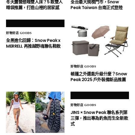
冬天露營想睡雙人床？5 款雙人
全台最大規模門市，Snow
睡袋推薦，打造山裡的居家感
Peak Taiwan 台南正式登陸
好物好店 GOODS
全黑進化回歸：Snow Peak x
MERRELL 再推越野魂聯名鞋款
好物好店 GOODS
帳篷之外還能升級什麼？Snow
Peak 2025 戶外裝備新品推薦
好物好店 GOODS
JINS × Snow Peak 聯名系列第
三彈，推出專為釣魚而生全新款
式