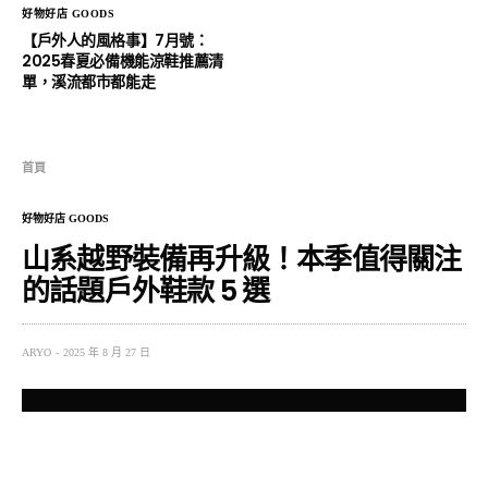
好物好店 GOODS
【戶外人的風格事】7月號：
2025春夏必備機能涼鞋推薦清
單，溪流都市都能走
首頁
好物好店 GOODS
山系越野裝備再升級！本季值得關注
的話題戶外鞋款 5 選
ARYO
2025 年 8 月 27 日
近日戶外鞋圈熱度持續飆升，隨著近期戶外運動趨勢，鞋
履早已不只侷限於功能，更結合設計與潮流文化，成為鞋