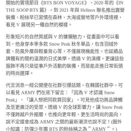
開始的實境節目《BTS BON VOYAGE》、2020 年的《IN
THE SOOP BTS 篇》，到 2021 年與 Helinox 聯名推出露營
裝備，粉絲早已習慣在森林、大海或營地等戶外環境裡，
看見 V 展現另一種自然的模樣。
形象短片的自然質感與 V 的慵懶魅力，從畫面中可以看
到，他身穿本季多款 Snow Peak 秋冬單品，包含羽絨外
套、防風外層與輕量背心等，不僅展現機能性，也延續品
牌獨有的簡約溫潤的日式美學，透過 V 的演繹，更讓這些
服飾不再只是從事戶外活動的裝備，而是能走進日常街頭
的時尚選擇。
代言消息一經公開便在社群引爆話題，在韓國社群中，可
以看見 ARMY 們在底下留言：「因為 V 才認識 Snow
Peak」、「讓人想把同款買回家」，可見他成功將品牌觸
及至更廣泛的受眾。透過 V 的全球影響力，讓 Snow Peak
不僅跨越戶外圈層，也推向更年輕、更生活時尚的面向，
說不定還會成為 ARMY 之間的最新潮流也說不定！(圈外
小知識：防彈少年團 BTS 的粉絲稱之為＂ARMY＂。)