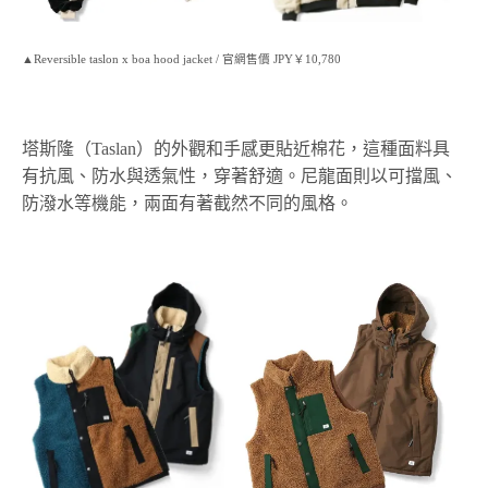
▲Reversible taslon x boa hood jacket / 官網售價 JPY￥10,780
塔斯隆（Taslan）的外觀和手感更貼近棉花，這種面料具
有抗風、防水與透氣性，穿著舒適。尼龍面則以可擋風、
防潑水等機能，兩面有著截然不同的風格。