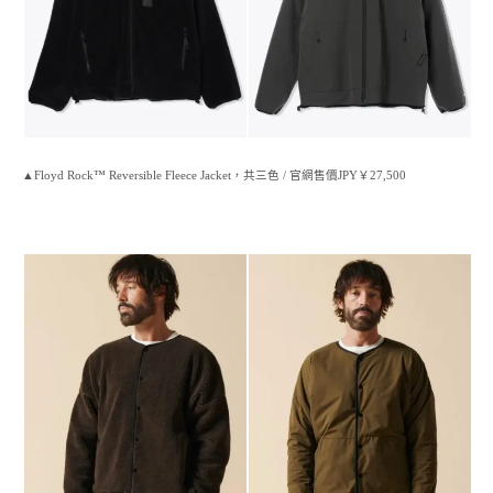
▲Floyd Rock™ Reversible Fleece Jacket，共三色 / 官網售價JPY￥27,500