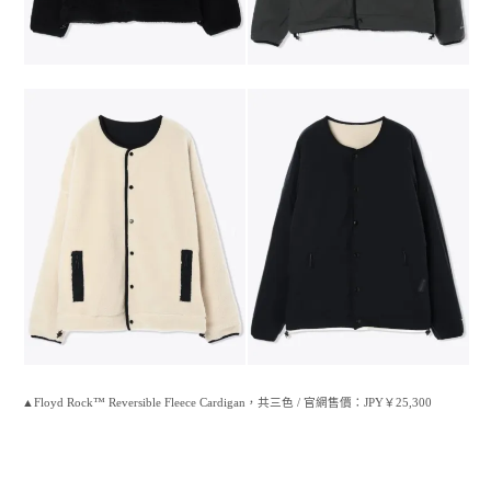
▲Floyd Rock™ Reversible Fleece Cardigan，共三色 / 官網售價：JPY￥25,300