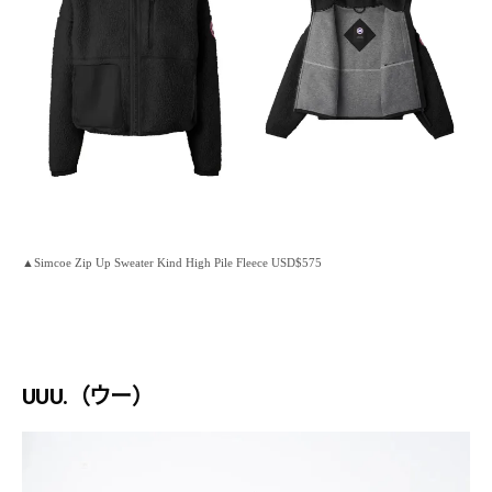
▲Simcoe Zip Up Sweater Kind High Pile Fleece USD$575
UUU.（ウー）