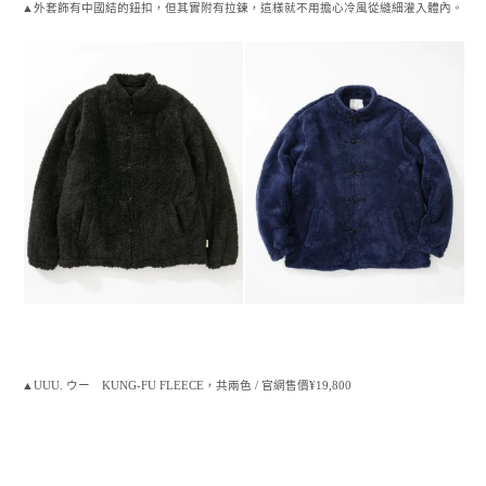
▲外套飾有中國結的鈕扣，但其實附有拉鍊，這樣就不用擔心冷風從縫細灌入體內。
▲UUU. ウー KUNG-FU FLEECE，共兩色 / 官網售價¥19,800