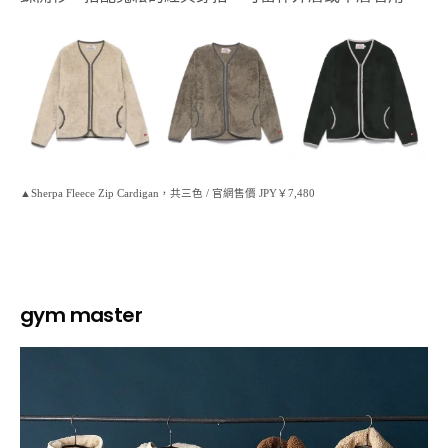
▲Sherpa Fleece Zip Cardigan，共三色 / 官網售價 JPY￥7,480
gym master