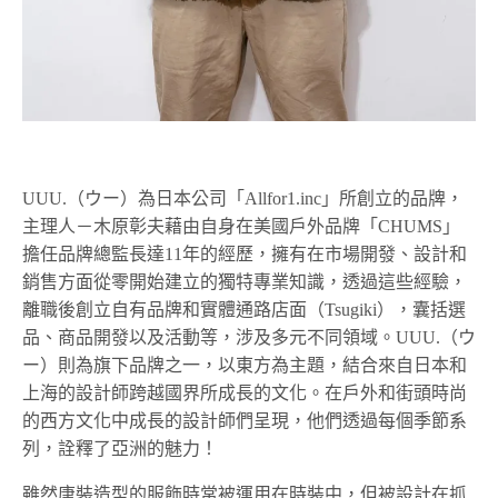
UUU.（ウー）為日本公司「Allfor1.inc」所創立的品牌，
主理人－木原彰夫藉由自身在美國戶外品牌「CHUMS」
擔任品牌總監長達11年的經歷，擁有在市場開發、設計和
銷售方面從零開始建立的獨特專業知識，透過這些經驗，
離職後創立自有品牌和實體通路店面（Tsugiki），囊括選
品、商品開發以及活動等，涉及多元不同領域。UUU.（ウ
ー）則為旗下品牌之一，以東方為主題，結合來自日本和
上海的設計師跨越國界所成長的文化。在戶外和街頭時尚
的西方文化中成長的設計師們呈現，他們透過每個季節系
列，詮釋了亞洲的魅力！
雖然唐裝造型的服飾時常被運用在時裝中，但被設計在抓